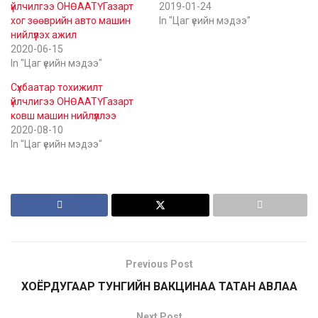
үйлчилгээ ОНӨААТҮГазарт
2019-01-24
хог зөөврийн авто машин
In "Цаг үеийн мэдээ"
нийлүүлэх ажил
2020-06-15
In "Цаг үеийн мэдээ"
Сүхбаатар тохижилт
үйлчлигээ ОНӨААТҮГазарт
ковш машин нийлүүллээ
2020-08-10
In "Цаг үеийн мэдээ"
Previous Post
ХОЁРДУГААР ТУНГИЙН ВАКЦИНАА ТАТАН АВЛАА
Next Post