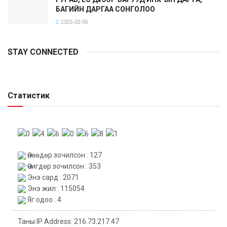
БАГИЙН ДАРГАА СОНГОЛОО
2025-02-05
STAY CONNECTED
Статистик
Өнөөдөр зочилсон : 127
Өчигдөр зочилсон : 353
Энэ сард : 2071
Энэ жил : 115054
Яг одоо : 4
Таны IP Address: 216.73.217.47