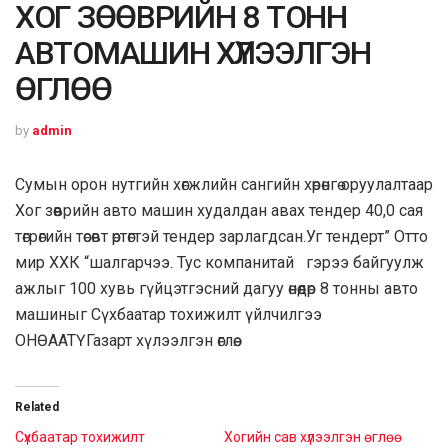
ХОГ ЗӨӨВРИЙН 8 ТОНН
АВТОМАШИН ХҮЛЭЭЛГЭН
ӨГЛӨӨ
by
admin
Сумын орон нутгийн хөгжлийн сангийн хөрөнгө оруулалтаар
Хог зөөврийн авто машин худалдан авах тендер 40,0 сая
төгрөгийн төсөвт өртөгтэй тендер зарлагдсан.Уг тендерт” Отто
мир ХХК “шалгарчээ. Тус компанитай гэрээ байгуулж
ажлыг 100 хувь гүйцэтгэсний дагуу өнөөдөр 8 тонны авто
машиныг Сүхбаатар тохижилт үйлчилгээ
ОНӨААТҮГазарт хүлээлгэн өглөө.
Related
Сүхбаатар тохижилт
Хогийн сав хүлээлгэн өглөө