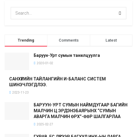
Trending
Comments
Latest
Баруун-Урт сумын танилцуулга
2020-01-02
САНХҮҮГИЙН ТАЙЛАНГИЙН И-БАЛАНС СИСТЕМ
ШИНЭЧЛЭГДЛЭЭ.
2023-11-23
БАРУУН-УРТ СУМЫН НАЙМДУГААР БАГИЙН
МАЛЧИН Ц.ЭРДЭНЭБАЯРЫНХ “СУМЫН
АВАРГА МАЛЧИН ӨРХ”-ӨӨР ШАЛГАРЛАА
2025-02-27
ГУРАВ, ЕС ДҮГЭЭР БАГУУД ИНХ-ЫН ДАРГА,