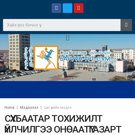
Home
Мэдээлэл
Цаг үеийн мэдээ
СҮХБААТАР ТОХИЖИЛТ
ҮЙЛЧИЛГЭЭ ОНӨААТҮГАЗАРТ