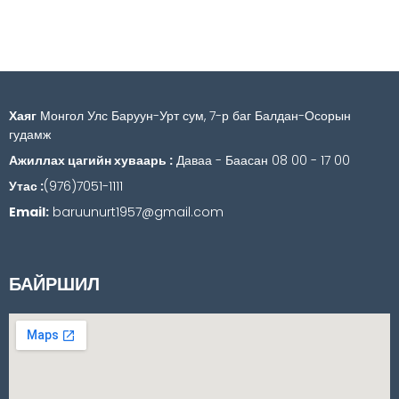
Хаяг
Монгол Улс Баруун-Урт сум, 7-р баг Балдан-Осорын
гудамж
Ажиллах цагийн хуваарь :
Даваа - Баасан 08 00 - 17 00
Утас :
(976)7051-1111
Email:
baruunurt1957@gmail.com
БАЙРШИЛ