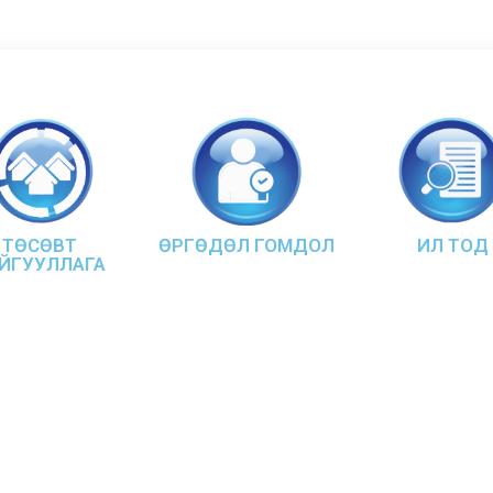
ТӨСӨВТ
ӨРГӨДӨЛ ГОМДОЛ
ИЛ ТОД
ЙГУУЛЛАГА