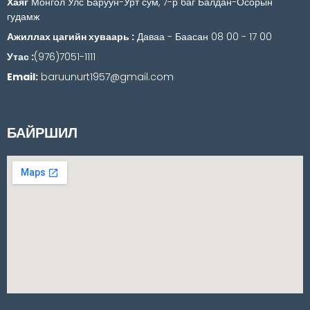
Хаяг
Монгол Улс Баруун-Урт сум, 7-р баг Балдан-Осорын
гудамж
Ажиллах цагийн хуваарь :
Даваа - Баасан 08 00 - 17 00
Утас :
(976)7051-1111
Email:
baruunurt1957@gmail.com
БАЙРШИЛ