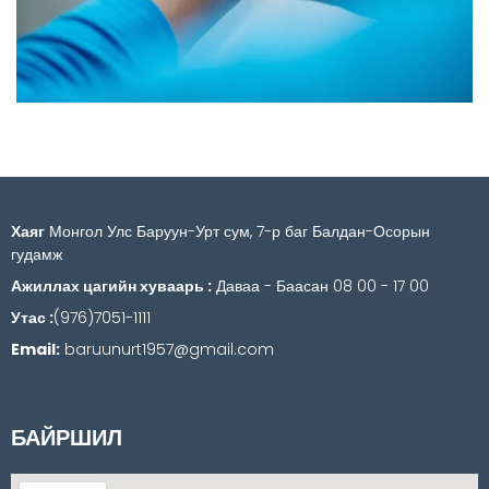
Хаяг
Монгол Улс Баруун-Урт сум, 7-р баг Балдан-Осорын
гудамж
Ажиллах цагийн хуваарь :
Даваа - Баасан 08 00 - 17 00
Утас :
(976)7051-1111
Email:
baruunurt1957@gmail.com
БАЙРШИЛ