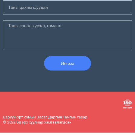
Илгээх
Баруун-Урт сумын Засаг Даргын Тамгын газар
© 2022 Бүх эрх хуулиар хамгаалагдсан