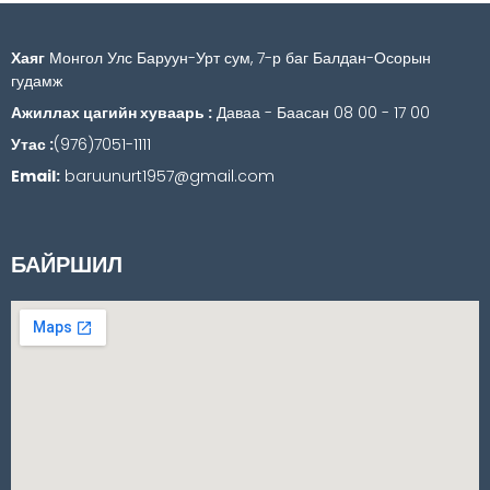
Хаяг
Монгол Улс Баруун-Урт сум, 7-р баг Балдан-Осорын
гудамж
Ажиллах цагийн хуваарь :
Даваа - Баасан 08 00 - 17 00
Утас :
(976)7051-1111
Email:
baruunurt1957@gmail.com
БАЙРШИЛ