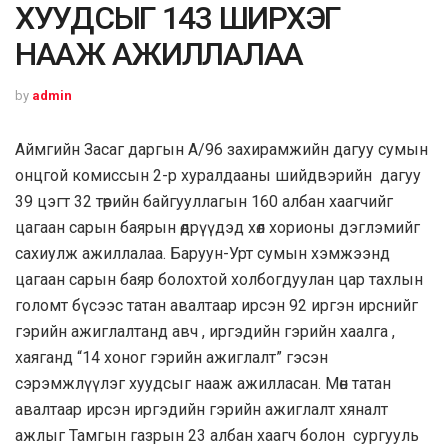
ХУУДСЫГ 143 ШИРХЭГ
НААЖ АЖИЛЛАЛАА
by
admin
Аймгийн Засаг даргын А/96 захирамжийн дагуу сумын
онцгой комиссын 2-р хуралдааны шийдвэрийн дагуу
39 цэгт 32 төрийн байгууллагын 160 албан хаагчийг
цагаан сарын баярын өдрүүдэд хөл хорионы дэглэмийг
сахиулж ажиллалаа. Баруун-Урт сумын хэмжээнд
цагаан сарын баяр болохтой холбогдуулан цар тахлын
голомт бүсээс татан авалтаар ирсэн 92 иргэн ирснийг
гэрийн ажиглалтанд авч , иргэдийн гэрийн хаалга ,
хаяганд “14 хоног гэрийн ажиглалт” гэсэн
сэрэмжлүүлэг хуудсыг нааж ажилласан. Мөн татан
авалтаар ирсэн иргэдийн гэрийн ажиглалт хяналт
ажлыг Тамгын газрын 23 албан хаагч болон сургууль