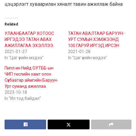
цэцэрлэгт хуваарилан хяналт тавин ажиллаж байна
Related
УЛААНБААТАР ХОТООС
ТАТАН АВАЛТААР БАРУУН-
ИРГЭДЭЭ ТАТАН АВАХ
УРТ СУМЫН ХЭМЖЭЭНД
АЖИЛЛАГАА ЭХЭЛЛЭЭ.
100 ГАРУЙ ИРГЭД ИРСЭН
2021-01-27
2021-01-28
In "Цаг үеийн мэдээ"
In "Цаг үеийн мэдээ"
Пипл ин Нийд ОУТББ-ын
ЧИП төслийн хамт олон
Сүхбаатар аймгийн Баруун-
Урт суманд ажиллаа.
2023-10-18
In "Ил тод байдал"