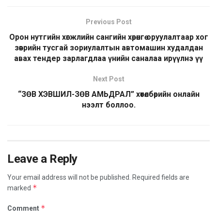
Previous Post
Орон нутгийн хөгжлийн сангийн хөрөнгө оруулалтаар хог
зөөврийн тусгай зориулалтын автомашин худалдан
авах тендер зарлагдлаа үнийн саналаа ирүүлнэ үү
Next Post
“ЗӨВ ХЭВШИЛ-ЗӨВ АМЬДРАЛ” хөтөлбөрийн онлайн
нээлт боллоо.
Leave a Reply
Your email address will not be published.
Required fields are
*
marked
*
Comment