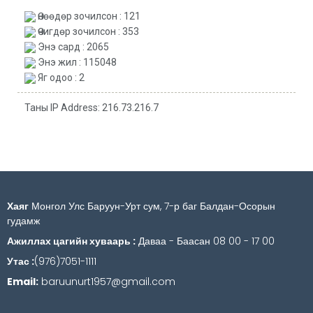
Өнөөдөр зочилсон : 121
Өчигдөр зочилсон : 353
Энэ сард : 2065
Энэ жил : 115048
Яг одоо : 2
Таны IP Address: 216.73.216.7
Хаяг
Монгол Улс Баруун-Урт сум, 7-р баг Балдан-Осорын
гудамж
Ажиллах цагийн хуваарь :
Даваа - Баасан 08 00 - 17 00
Утас :
(976)7051-1111
Email:
baruunurt1957@gmail.com