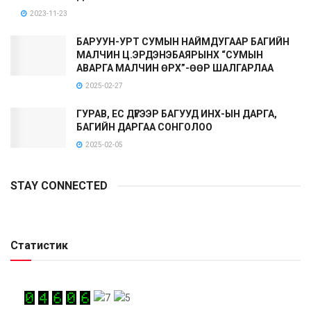
2023-11-23
БАРУУН-УРТ СУМЫН НАЙМДУГААР БАГИЙН
МАЛЧИН Ц.ЭРДЭНЭБАЯРЫНХ “СУМЫН
АВАРГА МАЛЧИН ӨРХ”-ӨӨР ШАЛГАРЛАА
2025-02-27
ГУРАВ, ЕС ДҮГЭЭР БАГУУД ИНХ-ЫН ДАРГА,
БАГИЙН ДАРГАА СОНГОЛОО
2025-02-05
STAY CONNECTED
Статистик