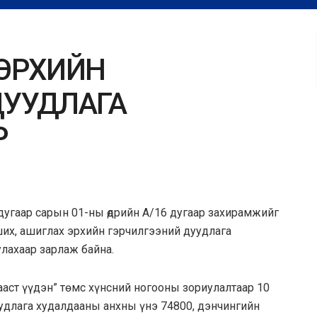
 ЭРХИЙН
ДУУДЛАГА
Р
дугаар сарын 01-ны өдрийн А/16 дугаар захирамжийг
их, ашиглах эрхийн гэрчилгээний дуудлага
лахаар зарлаж байна.
ааст үүдэн” төмс хүнсний ногооны зориулалтаар 10
удлага худалдааны анхны үнэ 74800, дэнчингийн