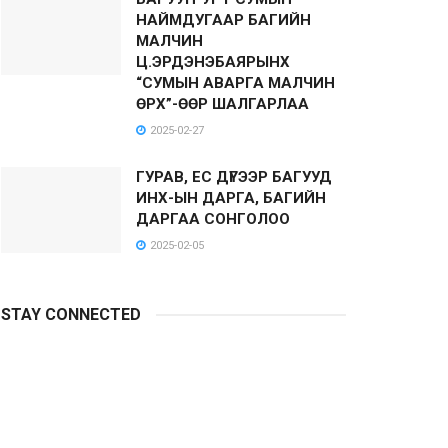
НАЙМДУГААР БАГИЙН
МАЛЧИН
Ц.ЭРДЭНЭБАЯРЫНХ
“СУМЫН АВАРГА МАЛЧИН
ӨРХ”-ӨӨР ШАЛГАРЛАА
2025-02-27
ГУРАВ, ЕС ДҮГЭЭР БАГУУД
ИНХ-ЫН ДАРГА, БАГИЙН
ДАРГАА СОНГОЛОО
2025-02-05
STAY CONNECTED