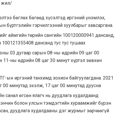
5 жил/
лтээ бөглөх бөгөөд хүсэлтэд иргэний үнэмлэх,
сын бүртгэлийн гэрчилгээний хуулбарыг хавсаргана.
ийг аймгийн төрийн сангийн 100120000941 дансанд,
 100121355408 дансанд тус тус тушаах
оны 03 дугаар сарын 08-ны өдрийн 09 цаг 00
н 11-ны өдрийн 08 цаг 30 минут хүртэл зөвхөн
ТГ-ын иргэний танхимд зохион байгуулагдана. 2021
г 00 минутад эхэлж, 17 цаг 00 минутад дуусна
н санал өгсөн ялагч нь дуудлага худалдаанд
 дэнчин болон улсын тэмдэгтийн хураамжийг бүрэн
асан, дуудлага худалдааны дэг журмыг зөрчөөгүй