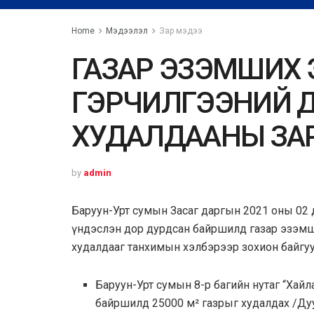
Home
Мэдээлэл
Зар мэдээ
ГАЗАР ЭЗЭМШИХ
ГЭРЧИЛГЭЭНИЙ 
ХУДАЛДААНЫ ЗА
by
admin
Баруун-Урт сумын Засаг даргын 2021 оны 02 
үндэслэн дор дурдсан байршилд газар эзэмш
худалдааг танхимын хэлбэрээр зохион байгуу
Баруун-Урт сумын 8-р багийн нутаг “Хайл
байршилд 25000 м² газрыг худалдах /Ду