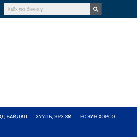
ОД БАЙДАЛ
ХУУЛЬ, ЭРХ ЗҮЙ
ЁС ЗҮЙН ХОРОО