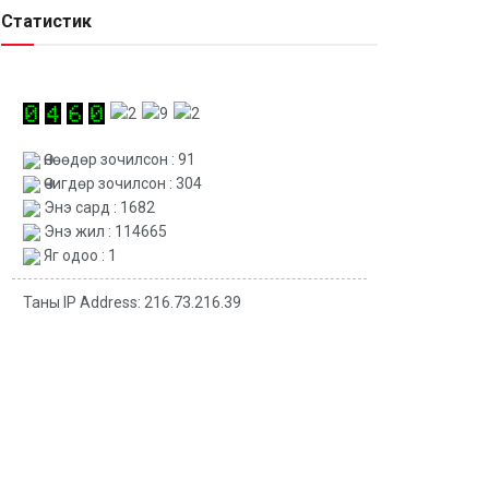
Статистик
Өнөөдөр зочилсон : 91
Өчигдөр зочилсон : 304
Энэ сард : 1682
Энэ жил : 114665
Яг одоо : 1
Таны IP Address: 216.73.216.39