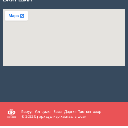
Баруун-Урт сумын Засаг Даргын Тамгын газар
© 2022 Бүх эрх хуулиар хамгаалагдсан