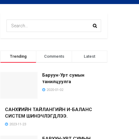
Trending
Comments
Latest
Баруун-Урт сумын
танилцуулга
2020-01-02
САНХҮҮГИЙН ТАЙЛАНГИЙН И-БАЛАНС
СИСТЕМ ШИНЭЧЛЭГДЛЭЭ.
2023-11-23
БАРУУН-УРТ СУМЫН