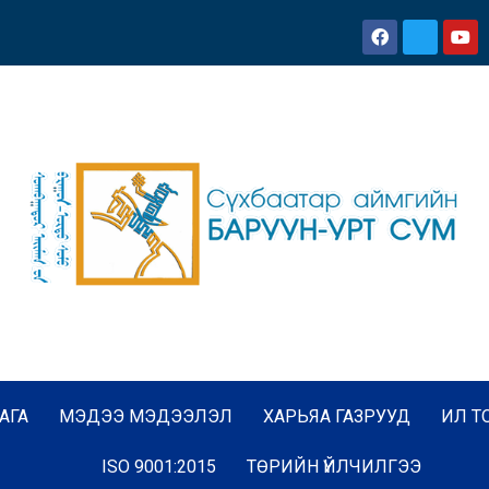
АГА
МЭДЭЭ МЭДЭЭЛЭЛ
ХАРЬЯА ГАЗРУУД
ИЛ Т
ISO 9001:2015
ТӨРИЙН ҮЙЛЧИЛГЭЭ