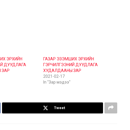
ИХ ЭРХИЙН
ГАЗАР ЭЗЭМШИХ ЭРХИЙН
Й ДУУДЛАГА
ГЭРЧИЛГЭЭНИЙ ДУУДЛАГА
 ЗАР
ХУДАЛДААНЫ ЗАР
2021-02-17
In "Зар мэдээ"
Tweet