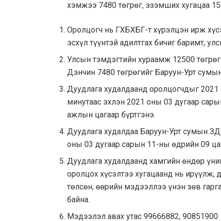
хэмжээ 7480 төгрөг, эзэмших хугацаа 1
Оролцогч нь ГХБХБГ-т хүрэлцэн ирж хүсэ
эсхүл түүнтэй адилтгах бичиг баримт, ул
Улсын тэмдэгтийн хураамж 12500 төгрөг
Дэнчин 7480 төгрөгийг Баруун-Урт сумын
Дуудлага худалдаанд оролцогчдыг 2021 
минутаас эхлэн 2021 оны 03 дугаар сары
ажлын цагаар бүртгэнэ.
Дуудлага худалдаа Баруун-Урт сумын ЗД
оны 03 дугаар сарын 11-ны өдрийн 09 ца
Дуудлага худалдаанд хамгийн өндөр үний
оролцох хүсэлтээ хугацаанд нь ирүүлж,
төлсөн, өөрийн мэдээллээ үнэн зөв гарг
байна.
Мэдээлэл авах утас 99666882, 90851900