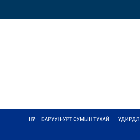
НҮҮР
БАРУУН-УРТ СУМЫН ТУХАЙ
УДИРДЛ