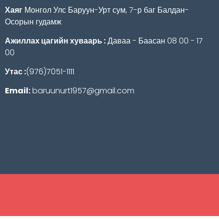
Хаяг
Монгол Улс Баруун-Урт сум, 7-р баг Балдан-
Осорын гудамж
Ажиллах цагийн хуваарь :
Даваа - Баасан 08 00 - 17
00
Утас :
(976)7051-1111
Email:
baruunurt1957@gmail.com