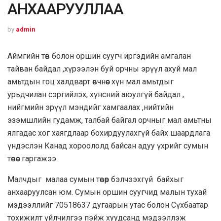
АНХААРУУЛЛАА
by
admin
Аймгийн төв болон оршин суугч иргэдийн амгалан
тайван байдал ,хүрээлэн буй орчны эрүүл ахуй мал
амьтдын гоц халдварт өвчнөөс хүн мал амьтдыг
урьдчилан сэргийлэх, хүнсний аюулгүй байдал ,
нийгмийн эрүүл мэндийг хамгаалах ,нийтийн
эзэмшлийн гудамж, талбай байгал орчныг мал амьтны
ялгадас хог хаягдлаар бохирдуулахгүй байх шаардлага
үндэслэн Канад хороололд байсан адуу үхрийг сумын
төвөөс гаргажээ.
Малчдыг малаа сумын төвөөр бэлчээхгүй байхыг
анхааруулсан юм. Сумын оршин суугчид малын тухай
мэдээллийг 70518637 дугаарын утас болон Сүхбаатар
тохижилт үйлчилгээ пэйж хуудсанд мэдээллэж