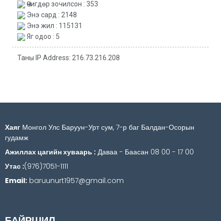
Өчигдөр зочилсон : 353
Энэ сард : 2148
Энэ жил : 115131
Яг одоо : 5
Таны IP Address: 216.73.216.208
Хаяг
Монгол Улс Баруун-Урт сум, 7-р баг Балдан-Осорын
гудамж
Ажиллах цагийн хуваарь :
Даваа - Баасан 08 00 - 17 00
Утас :
(976)7051-1111
Email:
baruunurt1957@gmail.com
БАЙРШИЛ