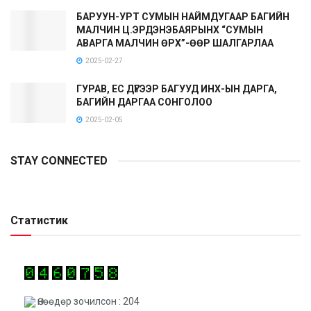
БАРУУН-УРТ СУМЫН НАЙМДУГААР БАГИЙН
МАЛЧИН Ц.ЭРДЭНЭБАЯРЫНХ “СУМЫН
АВАРГА МАЛЧИН ӨРХ”-ӨӨР ШАЛГАРЛАА
2025-02-27
ГУРАВ, ЕС ДҮГЭЭР БАГУУД ИНХ-ЫН ДАРГА,
БАГИЙН ДАРГАА СОНГОЛОО
2025-02-05
STAY CONNECTED
Статистик
Өнөөдөр зочилсон : 204