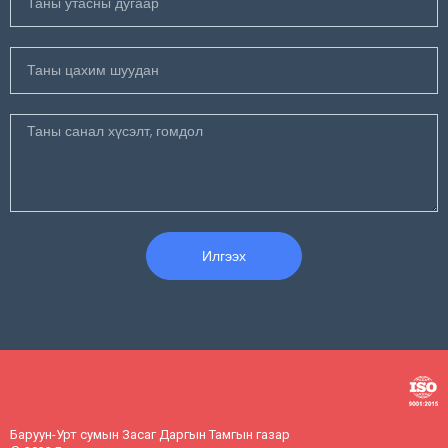
Илгээх
Баруун-Урт сумын Засаг Даргын Тамгын газар