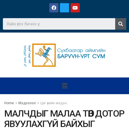
Home
Мэдээлэл
Цаг үеийн мэдээ
МАЛЧДЫГ МАЛАА ТӨВ ДОТОР
ЯВУУЛАХГҮЙ БАЙХЫГ