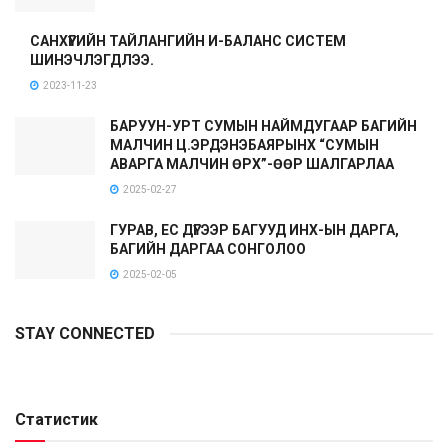
САНХҮҮГИЙН ТАЙЛАНГИЙН И-БАЛАНС СИСТЕМ
ШИНЭЧЛЭГДЛЭЭ.
2023-11-23
БАРУУН-УРТ СУМЫН НАЙМДУГААР БАГИЙН
МАЛЧИН Ц.ЭРДЭНЭБАЯРЫНХ “СУМЫН
АВАРГА МАЛЧИН ӨРХ”-ӨӨР ШАЛГАРЛАА
2025-02-27
ГУРАВ, ЕС ДҮГЭЭР БАГУУД ИНХ-ЫН ДАРГА,
БАГИЙН ДАРГАА СОНГОЛОО
2025-02-05
STAY CONNECTED
Статистик