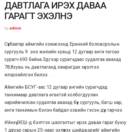
ДАВТЛАГА ИРЭХ ДАВАА
ГАРАГТ ЭХЭЛНЭ
by
admin
Сүхбаатар аймгийн хэмжээнд Ерөнхий боловсролын
сургууль 9 энэ жилийн хувьд 12 дугаар анги төгсөх
сурагч 693 байна.Эдгээр сурагчдаас судалгаа авахад
78,8хувь нь давтлаганд хамрагдах хүсэлтээ
илэрхийлсэн билээ. .
Аймгийн БСУГ-аас 12 дугаар ангийн сурагчдад
танхимаар давтлага өгөхтэй холбогдуулан
нарийвчилсан судалгаа авахад бүх сургууль, багш нар,
анги танхимын бэлэн байдал хэвийн гэсэн дүн гарчээ.
Ийнхүү ЭЕШ-д бэлтгэх шалгалтыг ирэх даваа гараг буюу
1 дүгээр сарын 25-наас эхлүүлэх шийдвэрийг аймгийн