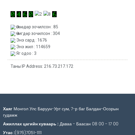
Өнөөдөр зочилсон : 85
Өчигдөр зочилсон : 304
Энэ сард : 1676
Энэ жил : 114659
Яг одоо : 3
Таны IP Address: 216.73.217.172
Хаяг
Монгол Улс Баруун-Урт сум, 7-р баг Балдан-Осорын
гудамж
Ажиллах цагийн хуваарь :
Даваа - Баасан 08 00 - 17 00
Утас :
(976)7051-1111