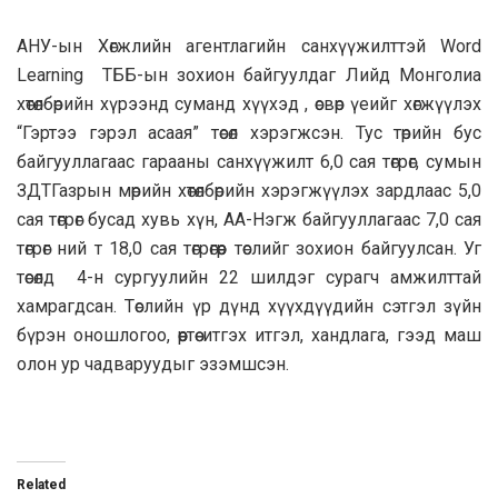
АНУ-ын Хөгжлийн агентлагийн санхүүжилттэй Word
Learning ТББ-ын зохион байгуулдаг Лийд Монголиа
хөтөлбөрийн хүрээнд суманд хүүхэд , өсвөр үеийг хөгжүүлэх
“Гэртээ гэрэл асаая” төсөл хэрэгжсэн. Тус төрийн бус
байгууллагаас гарааны санхүүжилт 6,0 сая төгрөг, сумын
ЗДТГазрын мөрийн хөтөлбөрийн хэрэгжүүлэх зардлаас 5,0
сая төгрөг бусад хувь хүн, АА-Нэгж байгууллагаас 7,0 сая
төгрөг ний т 18,0 сая төгрөгөөр төслийг зохион байгуулсан. Уг
төсөлд 4-н сургуулийн 22 шилдэг сурагч амжилттай
хамрагдсан. Төслийн үр дүнд хүүхдүүдийн сэтгэл зүйн
бүрэн оношлогоо, өөртөө итгэх итгэл, хандлага, гээд маш
олон ур чадваруудыг эзэмшсэн.
Related