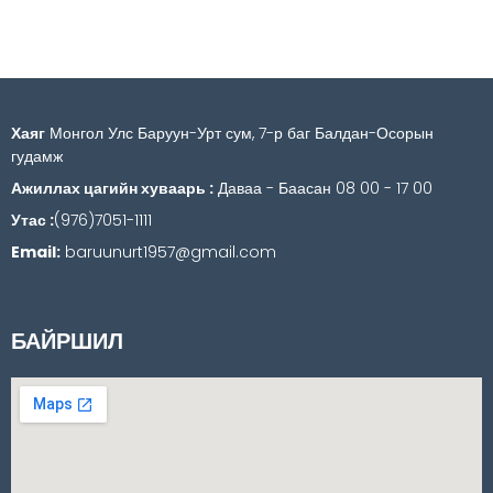
Хаяг
Монгол Улс Баруун-Урт сум, 7-р баг Балдан-Осорын
гудамж
Ажиллах цагийн хуваарь :
Даваа - Баасан 08 00 - 17 00
Утас :
(976)7051-1111
Email:
baruunurt1957@gmail.com
БАЙРШИЛ