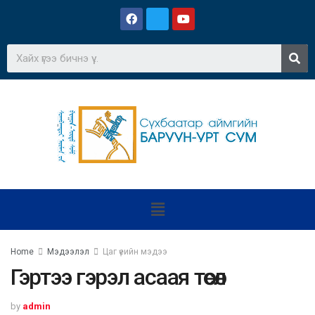
Home
Мэдээлэл
Цаг үеийн мэдээ
Гэртээ гэрэл асаая төсөл
by
admin