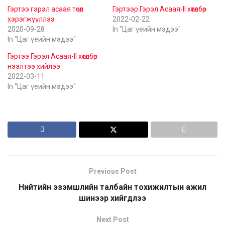
Гэртээ гэрэл асаая төсөл
Гэртээр Гэрэл Асаая-II хөтөлбөр
хэрэгжүүллээ
2022-02-22
2020-09-28
In "Цаг үеийн мэдээ"
In "Цаг үеийн мэдээ"
Гэртээ Гэрэл Асаая-II хөтөлбөр
нээлтээ хийлээ
2022-03-11
In "Цаг үеийн мэдээ"
Previous Post
Нийтийн эзэмшлийн талбайн тохижилтын ажил
шинээр хийгдлээ
Next Post