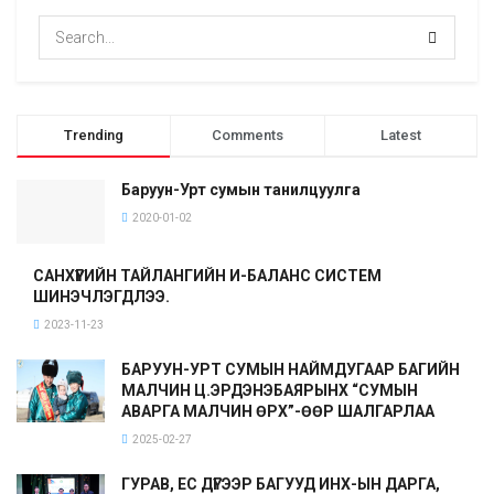
Trending
Comments
Latest
Баруун-Урт сумын танилцуулга
2020-01-02
САНХҮҮГИЙН ТАЙЛАНГИЙН И-БАЛАНС СИСТЕМ
ШИНЭЧЛЭГДЛЭЭ.
2023-11-23
БАРУУН-УРТ СУМЫН НАЙМДУГААР БАГИЙН
МАЛЧИН Ц.ЭРДЭНЭБАЯРЫНХ “СУМЫН
АВАРГА МАЛЧИН ӨРХ”-ӨӨР ШАЛГАРЛАА
2025-02-27
ГУРАВ, ЕС ДҮГЭЭР БАГУУД ИНХ-ЫН ДАРГА,