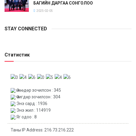
БАГИЙН ДАРГАА СОНГОЛОО
2025-02-05
STAY CONNECTED
Статистик
Өнөөдөр зочилсон : 345
Өчигдөр зочилсон : 304
Энэ сард : 1936
Энэ жил : 114919
Яг одоо : 8
Таны IP Address: 216.73.216.222