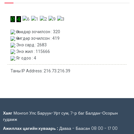
Өнөөдөр зочилсон : 320
Өчигдөр зочилсон : 419
Энэ сард : 2683
Энэ жил : 115666
Яг одоо : 4
Таны IP Address: 216.73.216.39
Хаяг
Монгол Улс Баруун-Урт сум, 7-р баг Балдан-Осорын
гудамж
Ажиллах цагийн хуваарь :
Даваа - Баасан 08 00 - 17 00