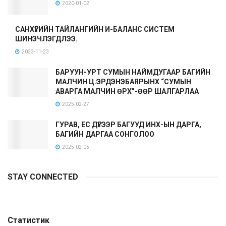
2020-01-02
САНХҮҮГИЙН ТАЙЛАНГИЙН И-БАЛАНС СИСТЕМ
ШИНЭЧЛЭГДЛЭЭ.
2023-11-23
БАРУУН-УРТ СУМЫН НАЙМДУГААР БАГИЙН
МАЛЧИН Ц.ЭРДЭНЭБАЯРЫНХ “СУМЫН
АВАРГА МАЛЧИН ӨРХ”-ӨӨР ШАЛГАРЛАА
2025-02-27
ГУРАВ, ЕС ДҮГЭЭР БАГУУД ИНХ-ЫН ДАРГА,
БАГИЙН ДАРГАА СОНГОЛОО
2025-02-05
STAY CONNECTED
Статистик