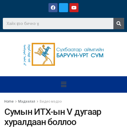
Home
Мэдээлэл
Видео мэдээ
Сумын ИТХ-ын V дугаар
хуралдаан боллоо