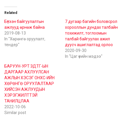
Related
Бүтээн байгуулалтын
7 дугаар багийн боловсрол
ажлууд өрнөж байна
хорооллын дундах талбайн
2019-08-13
тохижилт, тоглоомын
In "Хөрөнгө оруулалт,
талбай байгуулах ажил
тендер"
дуусч ашиглалтад орлоо
2020-09-30
In "Цаг үеийн мэдээ"
БАРУУН-УРТ ЗДТГ-ЫН
ДАРГААР АХЛУУЛСАН
АЖЛЫН ХЭСЭГ ОНХС-ИЙН
ХӨРӨНГӨ ОРУУЛАЛТААР
ХИЙСЭН АЖЛУУДЫН
ХЭРЭГЖИЛТТЭЙ
ТАНИЛЦЛАА
2022-10-06
Similar post