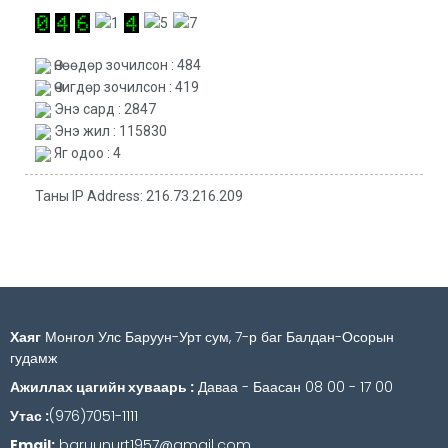
Өнөөдөр зочилсон : 484
Өчигдөр зочилсон : 419
Энэ сард : 2847
Энэ жил : 115830
Яг одоо : 4
Таны IP Address: 216.73.216.209
Хаяг
Монгол Улс Баруун-Урт сум, 7-р баг Балдан-Осорын
гудамж
Ажиллах цагийн хуваарь :
Даваа - Баасан 08 00 - 17 00
Утас :
(976)7051-1111
Email:
baruunurt1957@gmail.com