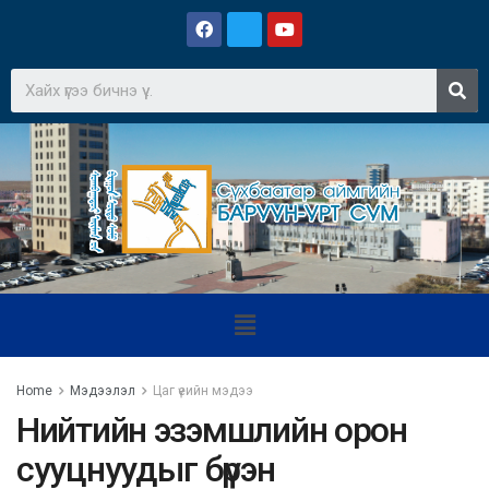
Home
Мэдээлэл
Цаг үеийн мэдээ
Нийтийн эзэмшлийн орон
сууцнуудыг бүрэн