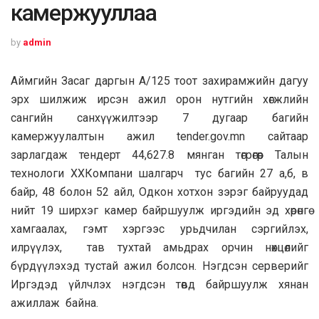
камержууллаа
by
admin
Аймгийн Засаг даргын А/125 тоот захирамжийн дагуу
эрх шилжиж ирсэн ажил орон нутгийн хөгжлийн
сангийн санхүүжилтээр 7 дугаар багийн
камержуулалтын ажил tender.gov.mn сайтаар
зарлагдаж тендерт 44,627.8 мянган төгрөгөөр Талын
технологи ХХКомпани шалгарч тус багийн 27 а,б, в
байр, 48 болон 52 айл, Одкон хотхон зэрэг байруудад
нийт 19 ширхэг камер байршуулж иргэдийн эд хөрөнгө
хамгаалах, гэмт хэргээс урьдчилан сэргийлэх,
илрүүлэх, тав тухтай амьдрах орчин нөхцөлийг
бүрдүүлэхэд тустай ажил болсон. Нэгдсэн серверийг
Иргэдэд үйлчлэх нэгдсэн төвд байршуулж хянан
ажиллаж байна.