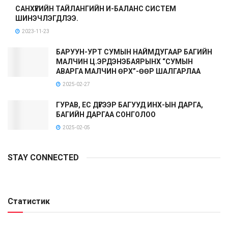
САНХҮҮГИЙН ТАЙЛАНГИЙН И-БАЛАНС СИСТЕМ
ШИНЭЧЛЭГДЛЭЭ.
2023-11-23
БАРУУН-УРТ СУМЫН НАЙМДУГААР БАГИЙН
МАЛЧИН Ц.ЭРДЭНЭБАЯРЫНХ “СУМЫН
АВАРГА МАЛЧИН ӨРХ”-ӨӨР ШАЛГАРЛАА
2025-02-27
ГУРАВ, ЕС ДҮГЭЭР БАГУУД ИНХ-ЫН ДАРГА,
БАГИЙН ДАРГАА СОНГОЛОО
2025-02-05
STAY CONNECTED
Статистик