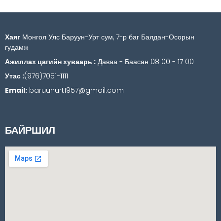
Хаяг
Монгол Улс Баруун-Урт сум, 7-р баг Балдан-Осорын
гудамж
Ажиллах цагийн хуваарь :
Даваа - Баасан 08 00 - 17 00
Утас :
(976)7051-1111
Email:
baruunurt1957@gmail.com
БАЙРШИЛ