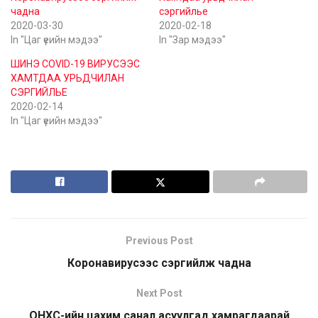
чадна
сэргийлье
2020-03-30
2020-02-18
In "Цаг үеийн мэдээ"
In "Зар мэдээ"
ШИНЭ COVID-19 ВИРУСЭЭС
ХАМТДАА УРЬДЧИЛАН
СЭРГИЙЛЬЕ
2020-02-14
In "Цаг үеийн мэдээ"
Previous Post
Коронавирусээс сэргийлж чадна
Next Post
ОНХС-ийн цахим санал асуулгад хамрагдаарай