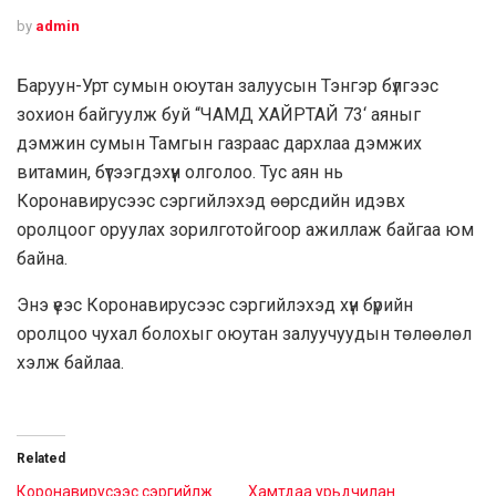
by
admin
Баруун-Урт сумын оюутан залуусын Тэнгэр бүлгээс
зохион байгуулж буй “ЧАМД ХАЙРТАЙ 73‘ аяныг
дэмжин сумын Тамгын газраас дархлаа дэмжих
витамин, бүтээгдэхүүн олголоо. Тус аян нь
Коронавирусээс сэргийлэхэд өөрсдийн идэвх
оролцоог оруулах зорилготойгоор ажиллаж байгаа юм
байна.
Энэ үеэс Коронавирусээс сэргийлэхэд хүн бүрийн
оролцоо чухал болохыг оюутан залуучуудын төлөөлөл
хэлж байлаа.
Related
Коронавирусээс сэргийлж
Хамтдаа урьдчилан