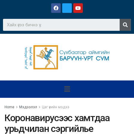
Home
Мэдээлэл
Цаг үеийн мэдээ
Коронавирусээс хамтдаа
урьдчилан сэргийлье