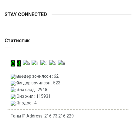
STAY CONNECTED
Статистик
Өнөөдөр зочилсон : 62
Өчигдөр зочилсон : 523
Энэ сард : 2948
Энэ жил : 115931
Яг одоо : 4
Таны IP Address: 216.73.216.229