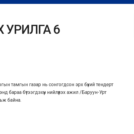
Х УРИЛГА 6
аргын тамгын газар
нь сонгогдсон эрх бүхий тендерт
нд бараа бүтээгдэхүүн нийлүүлэх ажил /Баруун-Урт
рьж байна.