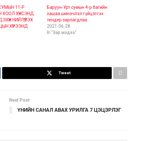
СУМЫН 11-Р
Баруун-Урт сумын 4-р багийн
 ХООЛ ХҮНСЭНД
хашаа шинэчлэл гүйцэтгэх
ЭХҮҮН НИЙЛҮҮЛЭХ
тендер зарлагдлаа
ЦЫН ХҮРЭЭНД
2021-06-28
In "Зар мэдээ"
Tweet
Next Post
ҮНИЙН САНАЛ АВАХ УРИЛГА 7 ЦЭЦЭРЛЭГ