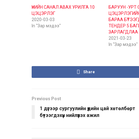
ҮНИЙН САНАЛ АВАХ УРИЛГА 10
БАРУУН -УРТ 
ЦЭЦЭРЛЭГ
ЦЭЦЭРЛЭГИЙН
2020-03-03
БАРАА БҮТЭЭГД
In "Зар мэдээ"
ТЕНДЕР 5 БАГ
ЗАРЛАГДЛАА
2021-03-23
In "Зар мэдээ"
Share
Previous Post
1 дүгээр сургуулийн үдийн цай хөтөлбөрт
бүтээгдэхүүн нийлүүлэх ажил