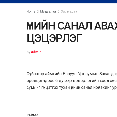
Home
Мэдээлэл
Зар мэдээ
ҮНИЙН САНАЛ АВА
ЦЭЦЭРЛЭГ
by
admin
Сүхбаатар аймгийн Баруун-Урт сумын Засаг д
оролцогчдоос
6 дугаар цэцэрлэгийн хоол хүнсэ
сум/
-г гүйцэтгэх тухай үнийн санал ирүүлэхийг у
Related