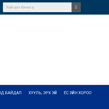
ОД БАЙДАЛ
ХУУЛЬ, ЭРХ ЗҮЙ
ЁС ЗҮЙН ХОРОО