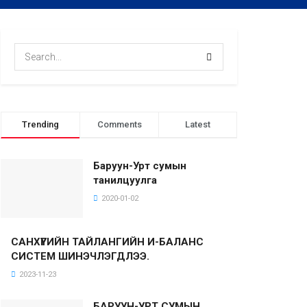
Trending
Comments
Latest
Баруун-Урт сумын
танилцуулга
2020-01-02
САНХҮҮГИЙН ТАЙЛАНГИЙН И-БАЛАНС
СИСТЕМ ШИНЭЧЛЭГДЛЭЭ.
2023-11-23
БАРУУН-УРТ СУМЫН