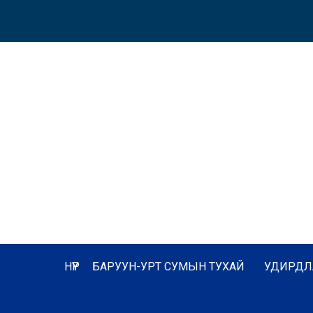
НҮҮР
БАРУУН-УРТ СУМЫН ТУХАЙ
УДИРДЛ