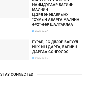
НАЙМДУГААР БАГИЙН
МАЛЧИН
Ц.ЭРДЭНЭБАЯРЫНХ
“СУМЫН АВАРГА МАЛЧИН
ӨРХ”-ӨӨР ШАЛГАРЛАА
2025-02-27
ГУРАВ, ЕС ДҮГЭЭР БАГУУД
ИНХ-ЫН ДАРГА, БАГИЙН
ДАРГАА СОНГОЛОО
2025-02-05
STAY CONNECTED