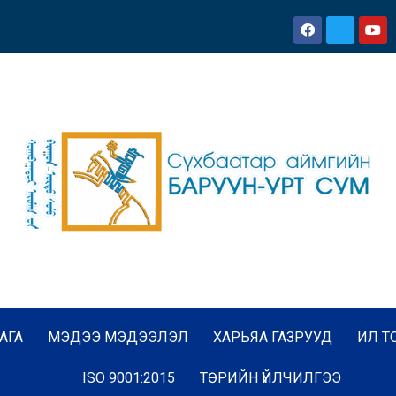
АГА
МЭДЭЭ МЭДЭЭЛЭЛ
ХАРЬЯА ГАЗРУУД
ИЛ Т
ISO 9001:2015
ТӨРИЙН ҮЙЛЧИЛГЭЭ