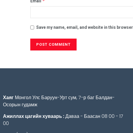
*
Email
Save my name, email, and website in this browser
Хаяг
Монгол Улс Баруун-Урт сум, 7-р баг Балдан-
Осорын гудамж
Ажиллах цагийн хуваарь :
Даваа - Баасан 08 00 - 17
00