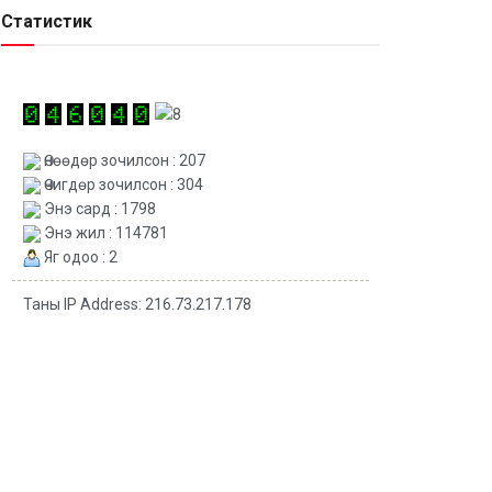
Статистик
Өнөөдөр зочилсон : 207
Өчигдөр зочилсон : 304
Энэ сард : 1798
Энэ жил : 114781
Яг одоо : 2
Таны IP Address: 216.73.217.178