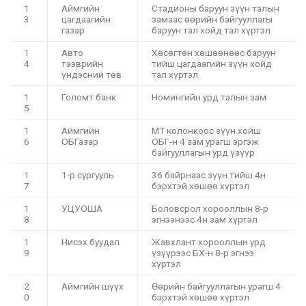
1
Аймгийн
Стадионы баруун зүүн талын
3
цагдаагийн
замаас өөрийн байгууллагы
газар
баруун тал хойд тал хүртэл
1
Авто
Хөсөгтөн хөшөөнөөс баруун
4
тээврийн
тийш цагдаагийн зүүн хойд
үндэсний төв
тал хүртэл
1
Голомт банк
Номингийн урд талын зам
5
1
Аймгийн
МТ колонкоос зүүн хойш
6
ОБГазар
ОБГ-н 4 зам урагш эргэж
байгууллагын урд үзүүр
1
1-р сургууль
36 байрнаас зүүн тийш 4н
7
бэрхтэй хөшөө хүртэл
1
УЦУОША
Боловсрол хорооллын 8-р
8
эгнээнээс 4н зам хүртэл
1
Нисэх буудал
Жавхлант хорооллын урд
9
үзүүрээс БХ-н 8-р эгнээ
хүртэл
2
Аймгийн шүүх
Өөрийн байгууллагын урагш 4
0
бэрхтэй хөшөө хүртэл