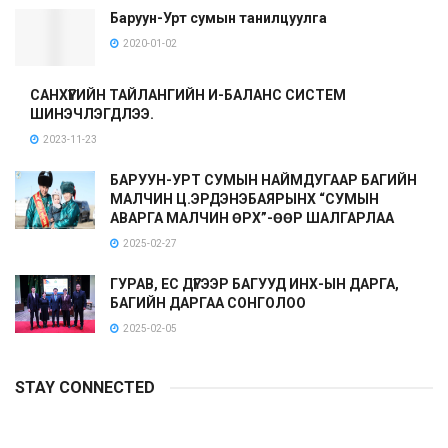
Баруун-Урт сумын танилцуулга
2020-01-02
САНХҮҮГИЙН ТАЙЛАНГИЙН И-БАЛАНС СИСТЕМ
ШИНЭЧЛЭГДЛЭЭ.
2023-11-23
БАРУУН-УРТ СУМЫН НАЙМДУГААР БАГИЙН
МАЛЧИН Ц.ЭРДЭНЭБАЯРЫНХ “СУМЫН
АВАРГА МАЛЧИН ӨРХ”-ӨӨР ШАЛГАРЛАА
2025-02-27
ГУРАВ, ЕС ДҮГЭЭР БАГУУД ИНХ-ЫН ДАРГА,
БАГИЙН ДАРГАА СОНГОЛОО
2025-02-05
STAY CONNECTED