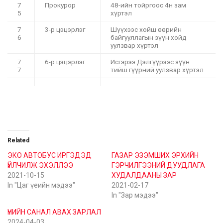
7
Прокурор
48-ийн тойргоос 4н зам
5
хүртэл
7
3-р цэцэрлэг
Шүүхээс хойш өөрийн
6
байгууллагын зүүн хойд
уулзвар хүртэл
7
6-р цэцэрлэг
Исгэрээ Дэлгүүрээс зүүн
7
тийш гүүрний уулзвар хүртэл
Related
ЭКО АВТОБУС ИРГЭДЭД
ГАЗАР ЭЗЭМШИХ ЭРХИЙН
ҮЙЛЧИЛЖ ЭХЭЛЛЭЭ
ГЭРЧИЛГЭЭНИЙ ДУУДЛАГА
2021-10-15
ХУДАЛДААНЫ ЗАР
In "Цаг үеийн мэдээ"
2021-02-17
In "Зар мэдээ"
ҮНИЙН САНАЛ АВАХ ЗАРЛАЛ
2024-04-03