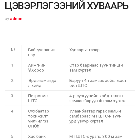
ЦЭВЭРЛЭГЭЭНИЙ ХУВААРЬ
by
admin
№
Байгууллагын
Хуваарьт газар
нэр
1
Аймгийн
Стар баарнаас зүүн тийш 4
ҮЭХороо
зам хүртэл
2
Эрдэнэманда
Баруун 4н замаас хойш жаст
л хийд
ойл ШТС
3
Петровис
4-р сургуулийн хойд талын
ШТС
замаас баруун 4н зам хүртэл
4
Сүхбаатар
Улаанбаатар гарах замын
тохижилт
самбараас МТ ШТС-н зүүн
үйлчилгээ
урд үзүүр хүртэл
ОНӨҮГ
5
Хас банк
МТ ШТС-с урагш 300 м зам