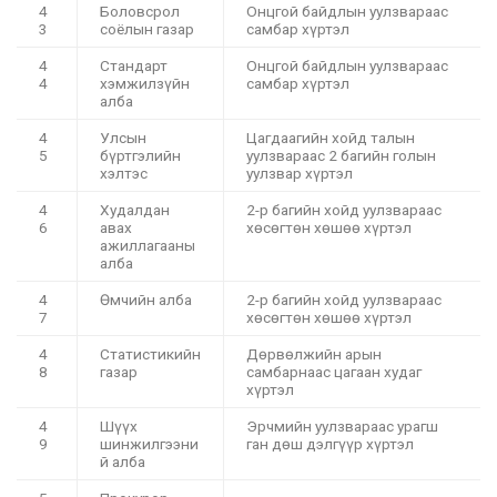
4
Боловсрол
Онцгой байдлын уулзвараас
3
соёлын газар
самбар хүртэл
4
Стандарт
Онцгой байдлын уулзвараас
4
хэмжилзүйн
самбар хүртэл
алба
4
Улсын
Цагдаагийн хойд талын
5
бүртгэлийн
уулзвараас 2 багийн голын
хэлтэс
уулзвар хүртэл
4
Худалдан
2-р багийн хойд уулзвараас
6
авах
хөсөгтөн хөшөө хүртэл
ажиллагааны
алба
4
Өмчийн алба
2-р багийн хойд уулзвараас
7
хөсөгтөн хөшөө хүртэл
4
Статистикийн
Дөрвөлжийн арын
8
газар
самбарнаас цагаан худаг
хүртэл
4
Шүүх
Эрчмийн уулзвараас урагш
9
шинжилгээни
ган дөш дэлгүүр хүртэл
й алба