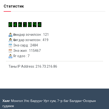
Статистик
Өнөөдөр зочилсон : 121
Өчигдөр зочилсон : 419
Энэ сард : 2484
Энэ жил : 115467
Яг одоо : 7
Таны IP Address: 216.73.216.86
Хаяг
Монгол Улс Баруун-Урт сум, 7-р баг Балдан-Осорын
гудамж