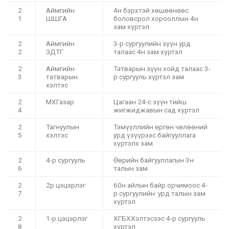
2
Аймгийн
4н бэрхтэй хөшөөнөөс
1
ШШГА
боловсрол хорооллын 4н
зам хүртэл
2
Аймгийн
3-р сургуулийн зүүн урд
2
ЗДТГ
талаас 4н зам хүртэл
2
Аймгийн
Татварын зүүн хойд талаас 3-
3
татварын
р сургууль хүртэл зам
хэлтэс
2
МХГазар
Цагаан 24-с зүүн тийш
4
жигжиджавын сад хүртэл
2
Тагнуулын
Тэмүүллийн өргөн чөлөөний
5
хэлтэс
урд үзүүрээс байгууллага
хүртэлх зам
2
4-р сургууль
Өөрийн байгууллагын 3н
6
талын зам
2
2р цэцэрлэг
60н айлын байр орчимоос 4-
7
р сургуулийн урд талын зам
хүртэл
2
1-р цэцэрлэг
ХГБХХэлтэсээс 4-р сургууль
8
хүртэл