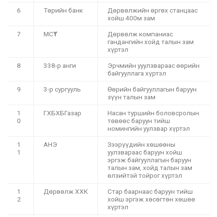
6
Төрийн банк
Дөрвөлжийн өргөх станцаас
хойш 400м зам
7
МСҮТ
Дөрвөлж компаниас
гандангийн хойд талын зам
хүртэл
8
338-р анги
Эрчмийн ууулзвараас өөрийн
байгууллага хүртэл
9
3-р сургууль
Өөрийн байгууллагын баруун
зүүн талын зам
1
ГХБХБГазар
Насан туршийн боловсролын
0
төвөөс баруун тийш
номингийн уулзвар хүртэл
1
АНЭ
Зээрүүдийн хөшөөны
1
уулзвараас баруун хойш
эргэж байгууллагын баруун
талын зам, хойд талын зам
өлзийтэй тойрог хүртэл
1
Дөрвөлж ХХК
Стар баарнаас баруун тийш
2
хойш эргэж хөсөгтөн хөшөө
хүртэл