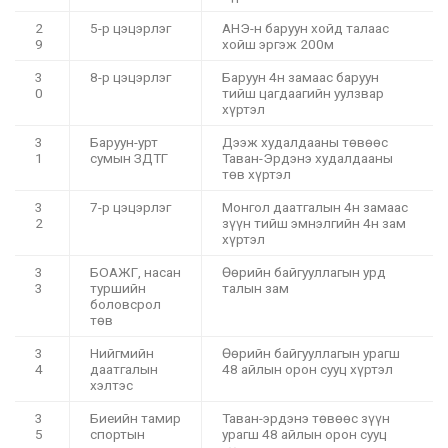
2
5-р цэцэрлэг
АНЭ-н баруун хойд талаас
9
хойш эргэж 200м
3
8-р цэцэрлэг
Баруун 4н замаас баруун
0
тийш цагдаагийн уулзвар
хүртэл
3
Баруун-урт
Дээж худалдааны төвөөс
1
сумын ЗДТГ
Таван-Эрдэнэ худалдааны
төв хүртэл
3
7-р цэцэрлэг
Монгол даатгалын 4н замаас
2
зүүн тийш эмнэлгийн 4н зам
хүртэл
3
БОАЖГ, насан
Өөрийн байгууллагын урд
3
туршийн
талын зам
боловсрол
төв
3
Нийгмийн
Өөрийн байгууллагын урагш
4
даатгалын
48 айлын орон сууц хүртэл
хэлтэс
3
Биеийн тамир
Таван-эрдэнэ төвөөс зүүн
5
спортын
урагш 48 айлын орон сууц