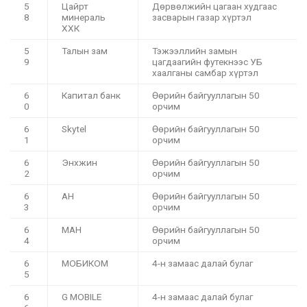
5
Цайрт
Дөрвөлжийн цагаан худгаас
8
минераль
засварын газар хүртэл
ХХК
5
Талын зам
Тэжээллийн замын
9
цагдаагийн футекнээс УБ
хаалганы самбар хүртэл
6
Капитал банк
Өөрийн байгууллагын 50
0
орчим
6
Skytel
Өөрийн байгууллагын 50
1
орчим
6
Энхжин
Өөрийн байгууллагын 50
2
орчим
6
АН
Өөрийн байгууллагын 50
3
орчим
6
МАН
Өөрийн байгууллагын 50
4
орчим
6
МОБИКОМ
4-н замаас далай булаг
5
6
G MOBILE
4-н замаас далай булаг