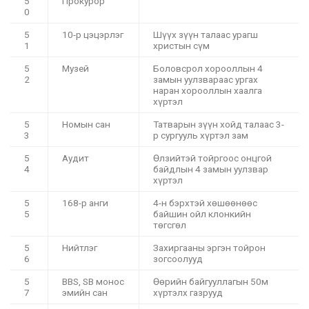
5
Прокурор
0
5
10-р цэцэрлэг
Шүүх зүүн талаас урагш
1
христын сүм
5
Музей
Боловсрол хорооллын 4
2
замын уулзвараас ургах
наран хорооллын хаалга
хүртэл
5
Номын сан
Татварын зүүн хойд талаас 3-
3
р сургууль хүртэл зам
5
Аудит
Өлзийтэй тойргоос онцгой
4
байдлын 4 замын уулзвар
хүртэл
5
168-р анги
4-н бэрхтэй хөшөөнөөс
5
байшин ойл клонкийн
төгсгөл
5
Нийтлэг
Захиргааны эргэн тойрон
6
зогсоолууд
5
BBS, SB монос
Өөрийн байгууллагын 50м
7
эмийн сан
хүртэлх газрууд