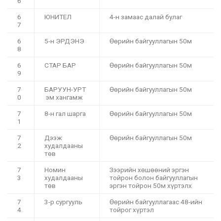
6
6
ЮНИТЕЛ
4-н замаас далай булаг
7
6
5-н ЭРДЭНЭ
Өөрийн байгууллагын 50м
8
6
СТАР БАР
Өөрийн байгууллагын 50м
9
7
БАРУУН-УРТ
Өөрийн байгууллагын 50м
0
эм хангамж
7
8-н гал шарга
Өөрийн байгууллагын 50м
1
7
Дээж
Өөрийн байгууллагын 50м
2
худалдааны
төв
7
Номин
Зээрийн хөшөөний эргэн
3
худалдааны
тойрон болон байгууллагын
төв
эргэн тойрон 50м хүртэлх
7
3-р сургууль
Өөрийн байгууллагаас 48-ийн
4
тойрог хүртэл