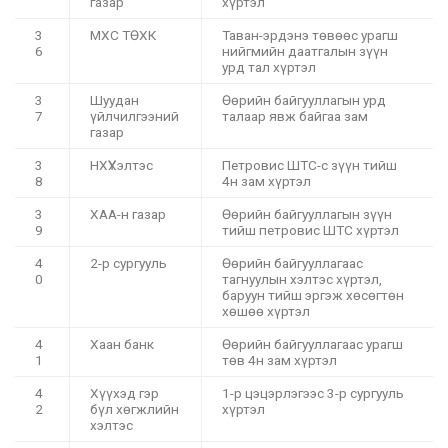
газар
хүртэл
3
МХС ТӨХК
Таван-эрдэнэ төвөөс урагш
6
нийгмийн даатгалын зүүн
урд тал хүртэл
3
Шуудан
Өөрийн байгууллагын урд
7
үйлчилгээний
талаар явж байгаа зам
газар
3
НХҮХэлтэс
Петровис ШТС-с зүүн тийш
8
4н зам хүртэл
3
ХАА-н газар
Өөрийн байгууллагын зүүн
9
тийш петровис ШТС хүртэл
4
2-р сургууль
Өөрийн байгууллагаас
0
тагнуулын хэлтэс хүртэл,
баруун тийш эргэж хөсөгтөн
хөшөө хүртэл
4
Хаан банк
Өөрийн байгууллагаас урагш
1
төв 4н зам хүртэл
4
Хүүхэд гэр
1-р цэцэрлэгээс 3-р сургууль
2
бүл хөгжлийн
хүртэл
хэлтэс