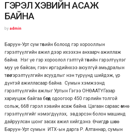
ГЭРЭЛ ХЭВИЙН АСАЖ
БАЙНА
by
admin
Баруун-Урт сум төвийн болоод гэр хорооллын
гэрэлтүүлгийн ажил дээр ихээхэн анхаарч ажиллаж
байна. Нэг үе гэр хороолол гэлтгүй төвийн гэрэлтүүлэг
муу үе байсан, гэвч иргэдийнхээ аюулгүй амьдралын
төлөө гэрэлтүүлгийн асуудлыг нэн түрүүнд шийдэж, үр
дүнтэй ажилласаар байна. Сумын хэмжээнд
гэрэлтүүлгийн ажлыг Уртын Гэгээ ОНӨААТҮГазар
хариуцаж байгаа бөгөөд одоогоор 450 гэрлийн толгой
сольж, 668 гэрэл хэвийн асаж байна. Цагаан сараас өмнө
гэрэлтүүлгийг нэмэгдүүлэх, эвдэрсэн болон машинд
дайруулсан шонг засах ажил хийгдэнэ. Өчигдөр шөнө
Баруун-Урт сумын ИТХ-ын дарга Р. Алтаннар, сумын