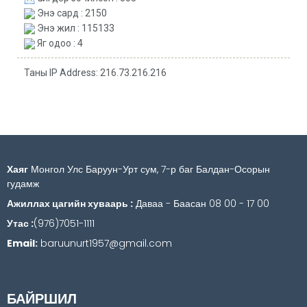
Энэ сард : 2150
Энэ жил : 115133
Яг одоо : 4
Таны IP Address: 216.73.216.216
Хаяг
Монгол Улс Баруун-Урт сум, 7-р баг Балдан-Осорын
гудамж
Ажиллах цагийн хуваарь :
Даваа - Баасан 08 00 - 17 00
Утас :
(976)7051-1111
Email:
baruunurt1957@gmail.com
БАЙРШИЛ