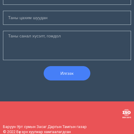
Илгээх
Баруун-Урт сумын Засаг Даргын Тамгын газар
© 2022 Бүх эрх хуулиар хамгаалагдсан