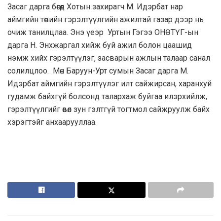
Засаг дарга бөгөөд Хотын захирагч М. Идэрбат нар
аймгийн төвийн гэрэлтүүлгийн ажилтай газар дээр нь
очиж танилцлаа. Энэ үеэр Уртын Гэгээ ОНӨТҮГ-ын
дарга Н. Энхжаргал хийж буй ажил болон цаашид
нэмж хийх гэрэлтүүлэг, засварын ажлын талаар санал
солилцлоо. Мөн Баруун-Урт сумын Засаг дарга М.
Идэрбат аймгийн гэрэлтүүлэг илт сайжирсан, харанхуй
гудамж байхгүй болсонд талархаж буйгаа илэрхийлж,
гэрэлтүүлгийг өвөл зун гэлтгүй тогтмол сайжруулж байх
хэрэгтэйг анхаарууллаа.