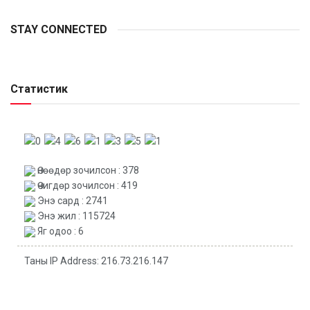
STAY CONNECTED
Статистик
Өнөөдөр зочилсон : 378
Өчигдөр зочилсон : 419
Энэ сард : 2741
Энэ жил : 115724
Яг одоо : 6
Таны IP Address: 216.73.216.147