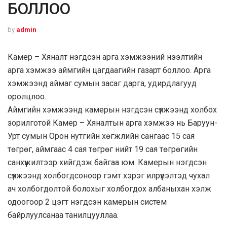
БОЛЛОО
by
admin
Камер – Хяналт нэгдсэн арга хэмжээний нээлтийн
арга хэмжээ аймгийн цагдаагийн газарт боллоо. Арга
хэмжээнд аймаг сумын засаг дарга, удирдлагууд
оролцлоо.
Аймгийн хэмжээнд камерын нэгдсэн сүлжээнд холбох
зорилготой Камер – Хяналтын арга хэмжээ нь Баруун-
Урт сумын Орон нутгийн хөгжлийн сангаас 15 сая
төгрөг, аймгаас 4 сая төгрөг нийт 19 сая төгрөгийн
санхүүжилтээр хийгдэж байгаа юм. Камерын нэгдсэн
сүлжээнд холбогдсоноор гэмт хэрэг илрүүлэлтэд чухал
ач холбогдолтой болохыг холбогдох албаныхан хэлж
одоогоор 2 цэгт нэгдсэн камерын систем
байрлуулсанаа танилцууллаа.