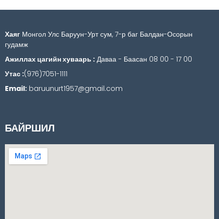
Хаяг
Монгол Улс Баруун-Урт сум, 7-р баг Балдан-Осорын
гудамж
Ажиллах цагийн хуваарь :
Даваа - Баасан 08 00 - 17 00
Утас :
(976)7051-1111
Email:
baruunurt1957@gmail.com
БАЙРШИЛ