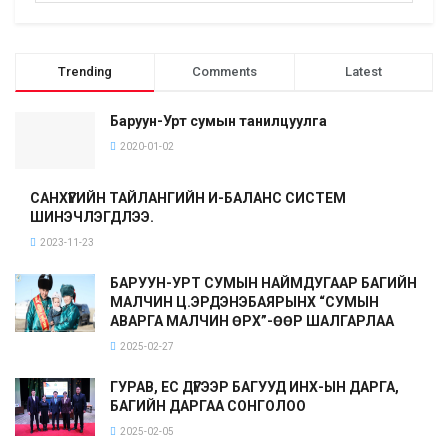
Trending
Comments
Latest
Баруун-Урт сумын танилцуулга
2020-01-02
САНХҮҮГИЙН ТАЙЛАНГИЙН И-БАЛАНС СИСТЕМ
ШИНЭЧЛЭГДЛЭЭ.
2023-11-23
БАРУУН-УРТ СУМЫН НАЙМДУГААР БАГИЙН
МАЛЧИН Ц.ЭРДЭНЭБАЯРЫНХ “СУМЫН
АВАРГА МАЛЧИН ӨРХ”-ӨӨР ШАЛГАРЛАА
2025-02-27
ГУРАВ, ЕС ДҮГЭЭР БАГУУД ИНХ-ЫН ДАРГА,
БАГИЙН ДАРГАА СОНГОЛОО
2025-02-05