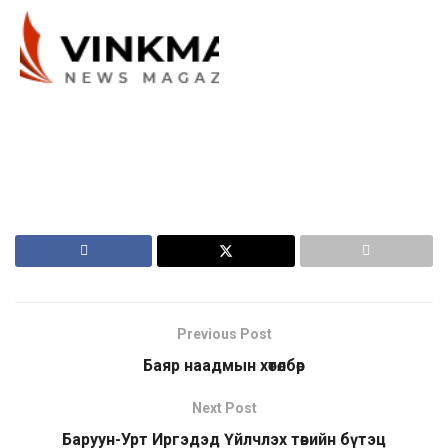
Previous Post
Баяр наадмын хөтөлбөр
Next Post
Баруун-Урт Иргэдэд Үйлчлэх төвийн бүтэц