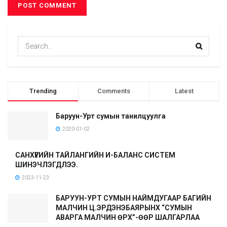
Trending
Comments
Latest
Баруун-Урт сумын танилцуулга
2020-01-02
САНХҮҮГИЙН ТАЙЛАНГИЙН И-БАЛАНС СИСТЕМ
ШИНЭЧЛЭГДЛЭЭ.
2023-11-23
БАРУУН-УРТ СУМЫН НАЙМДУГААР БАГИЙН
МАЛЧИН Ц.ЭРДЭНЭБАЯРЫНХ “СУМЫН
АВАРГА МАЛЧИН ӨРХ”-ӨӨР ШАЛГАРЛАА