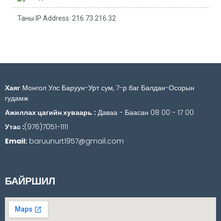
Таны IP Address: 216.73.216.32
Хаяг
Монгол Улс Баруун-Урт сум, 7-р баг Балдан-Осорын
гудамж
Ажиллах цагийн хуваарь :
Даваа - Баасан 08 00 - 17 00
Утас :
(976)7051-1111
Email:
baruunurt1957@gmail.com
БАЙРШИЛ