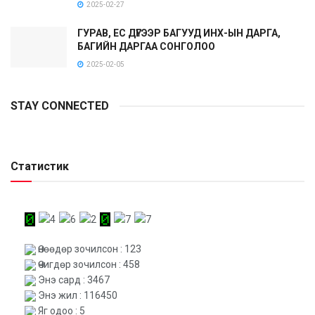
2025-02-27
ГУРАВ, ЕС ДҮГЭЭР БАГУУД ИНХ-ЫН ДАРГА,
БАГИЙН ДАРГАА СОНГОЛОО
2025-02-05
STAY CONNECTED
Статистик
Өнөөдөр зочилсон : 123
Өчигдөр зочилсон : 458
Энэ сард : 3467
Энэ жил : 116450
Яг одоо : 5