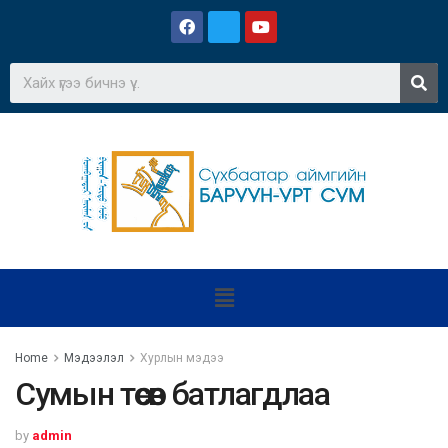
Home
Мэдээлэл
Хурлын мэдээ
Сумын төсөв батлагдлаа
by
admin