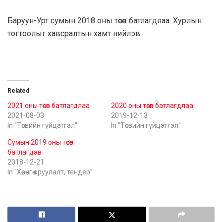
Баруун-Урт сумын 2018 оны төсөв батлагдлаа. Хурлын
тогтоолыг хавсралтын хамт нийлэв.
Related
2021 оны төсөв батлагдлаа
2020 оны төсөв батлагдлаа
2021-08-03
2019-12-13
In "Төсвийн гүйцэтгэл"
In "Төсвийн гүйцэтгэл"
Сумын 2019 оны төсөв
батлагдав
2018-12-21
In "Хөрөнгө оруулалт, тендер"