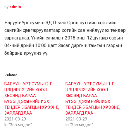
by
admin
Баруун-Урт сумын ЗДТГ-аас Орон нутгийн хөгжлийн
сангийн хөрөнгө оруулалтаар хогийн сав нийлүүлэх тендер
зарлагдлаа. Үнийн саналыг 2018 оны 12 дугаар сарын
04-ний өдрийн 10:00 цагт Засаг даргын тамгын газрын
байранд ирүүлнэ үү.
Related
БАРУУН -УРТ СУМЫН2-Р
БАРУУН -УРТ СУМЫН 1-Р
ЦЭЦЭРЛЭГИЙН ХООЛ
ЦЭЦЭРЛЭГИЙН ХООЛ
ХҮНСЭНД БАРАА
ХҮНСЭНД БАРАА
БҮТЭЭГДЭХҮҮН НИЙЛҮҮЛЭХ
БҮТЭЭГДЭХҮҮН НИЙЛҮҮЛЭХ
ТЕНДЕР 5 БАГЦЫН ХҮРЭЭНД
ТЕНДЕР 5 БАГЦЫН ХҮРЭЭНД
ЗАРЛАГДЛАА
ЗАРЛАГДЛАА
2021-03-29
2021-03-29
In "Зар мэдээ"
In "Зар мэдээ"