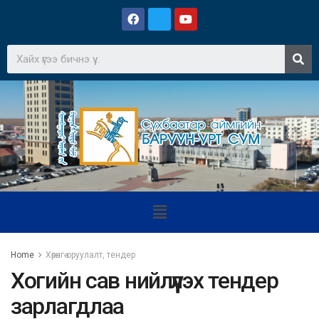
Home
Хөрөнгө оруулалт, тендер
Хогийн сав нийлүүлэх тендер
зарлагдлаа