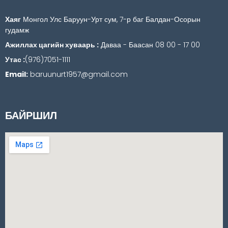
Хаяг
Монгол Улс Баруун-Урт сум, 7-р баг Балдан-Осорын
гудамж
Ажиллах цагийн хуваарь :
Даваа - Баасан 08 00 - 17 00
Утас :
(976)7051-1111
Email:
baruunurt1957@gmail.com
БАЙРШИЛ