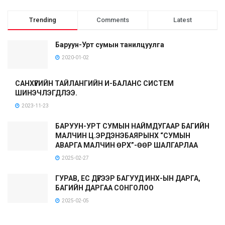
Trending
Comments
Latest
Баруун-Урт сумын танилцуулга
2020-01-02
САНХҮҮГИЙН ТАЙЛАНГИЙН И-БАЛАНС СИСТЕМ
ШИНЭЧЛЭГДЛЭЭ.
2023-11-23
БАРУУН-УРТ СУМЫН НАЙМДУГААР БАГИЙН
МАЛЧИН Ц.ЭРДЭНЭБАЯРЫНХ “СУМЫН
АВАРГА МАЛЧИН ӨРХ”-ӨӨР ШАЛГАРЛАА
2025-02-27
ГУРАВ, ЕС ДҮГЭЭР БАГУУД ИНХ-ЫН ДАРГА,
БАГИЙН ДАРГАА СОНГОЛОО
2025-02-05