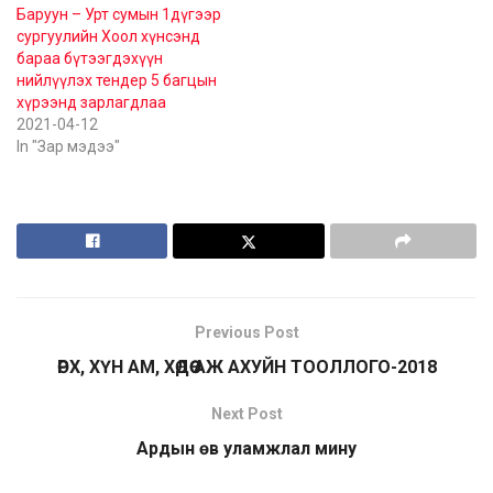
Баруун – Урт сумын 1дүгээр
сургуулийн Хоол хүнсэнд
бараа бүтээгдэхүүн
нийлүүлэх тендер 5 багцын
хүрээнд зарлагдлаа
2021-04-12
In "Зар мэдээ"
Previous Post
ӨРХ, ХҮН АМ, ХӨДӨӨ АЖ АХУЙН ТООЛЛОГО-2018
Next Post
Ардын өв уламжлал мину