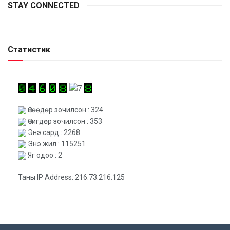
STAY CONNECTED
Статистик
Өнөөдөр зочилсон : 324
Өчигдөр зочилсон : 353
Энэ сард : 2268
Энэ жил : 115251
Яг одоо : 2
Таны IP Address: 216.73.216.125