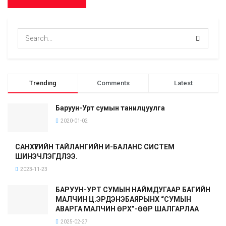
Trending
Comments
Latest
Баруун-Урт сумын танилцуулга
2020-01-02
САНХҮҮГИЙН ТАЙЛАНГИЙН И-БАЛАНС СИСТЕМ
ШИНЭЧЛЭГДЛЭЭ.
2023-11-23
БАРУУН-УРТ СУМЫН НАЙМДУГААР БАГИЙН
МАЛЧИН Ц.ЭРДЭНЭБАЯРЫНХ “СУМЫН
АВАРГА МАЛЧИН ӨРХ”-ӨӨР ШАЛГАРЛАА
2025-02-27