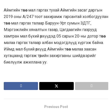
Аймгийн төвөөс мал гаргах тухай Аймгийн засаг даргын
2019 оны А/247 тоот захирамж гарсантай холбогдуулан
төвөөс мал гаргах талаар Баруун-Урт сумын ЗДТГ,
Мэргэжлийн хяналтын газар, Цагдаагийн газрууд
хамтран мал бүхий өрхүүдэд 05 сарын 20-ны дотор төвөөс
малаа гаргах талаар албан мэдэгдлүүд хүргэж байна.
Иймд мал бүхий өрхүүд Аймгийн төвөөс малаа заасан
хугацаанд гаргаж төрийн захиргааны шийдвэрийг
биелүүлж ажиллана уу.
Previous Post