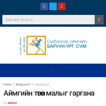
Home
Мэдээлэл
Зар мэдээ
Аймгийн төвөөс малыг гаргана
by
admin