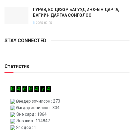
ГУРАВ, ЕС ДҮГЭЭР БАГУУД ИНХ-ЫН ДАРГА,
БАГИЙН ДАРГАА СОНГОЛОО
2025-02-05
STAY CONNECTED
Статистик
Өнөөдөр зочилсон : 273
Өчигдөр зочилсон : 304
Энэ сард : 1864
Энэ жил : 114847
Яг одоо : 1