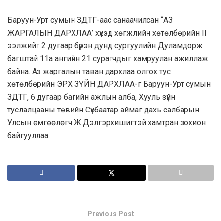
Баруун-Урт сумын ЗДТГ-аас санаачилсан “АЗ
ЖАРГАЛЫН ДАРХЛАА’ хүүхэд хөгжлийн хөтөлбөрийн II
ээлжийг 2 дугаар бүрэн дунд сургуулийн Дуламдорж
багштай 11а ангийн 21 сурагчдыг хамруулан ажиллаж
байна. Аз жаргалын таван дархлаа олгох тус
хөтөлбөрийн ЭРХ ЗҮЙН ДАРХЛАА-г Баруун-Урт сумын
ЗДТГ, 6 дугаар багийн ажлын алба, Хууль зүйн
туслалцааны төвийн Сүхбаатар аймаг дахь салбарын
Улсын өмгөөлөгч Ж.Дэлгэрхишигтэй хамтран зохион
байгууллаа.
Previous Post