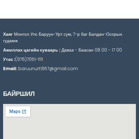
Хаяг
Монгол Улс Баруун-Урт сум, 7-р баг Балдан-Осорын
гудамж
Ажиллах цагийн хуваарь :
Даваа - Баасан 08 00 - 17 00
Утас :
(976)7051-1111
Email:
baruunurt1957@gmail.com
БАЙРШИЛ