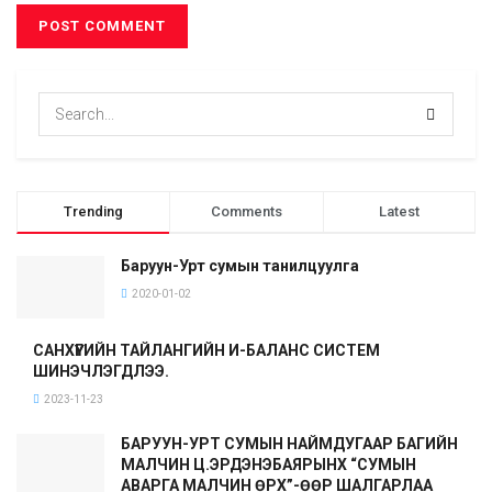
Trending
Comments
Latest
Баруун-Урт сумын танилцуулга
2020-01-02
САНХҮҮГИЙН ТАЙЛАНГИЙН И-БАЛАНС СИСТЕМ
ШИНЭЧЛЭГДЛЭЭ.
2023-11-23
БАРУУН-УРТ СУМЫН НАЙМДУГААР БАГИЙН
МАЛЧИН Ц.ЭРДЭНЭБАЯРЫНХ “СУМЫН
АВАРГА МАЛЧИН ӨРХ”-ӨӨР ШАЛГАРЛАА