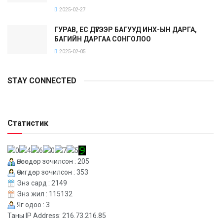
2025-02-27
ГУРАВ, ЕС ДҮГЭЭР БАГУУД ИНХ-ЫН ДАРГА,
БАГИЙН ДАРГАА СОНГОЛОО
2025-02-05
STAY CONNECTED
Статистик
Өнөөдөр зочилсон : 205
Өчигдөр зочилсон : 353
Энэ сард : 2149
Энэ жил : 115132
Яг одоо : 3
Таны IP Address: 216.73.216.85