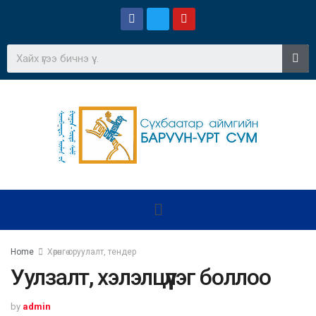
Home
Хөрөнгө оруулалт, тендер
Уулзалт, хэлэлцүүлэг боллоо
by
admin