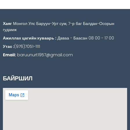
Хаяг
Монгол Улс Баруун-Урт сум, 7-р баг Балдан-Осорын
гудамж
Ажиллах цагийн хуваарь :
Даваа - Баасан 08 00 - 17 00
Утас :
(976)7051-1111
Email:
baruunurt1957@gmail.com
БАЙРШИЛ