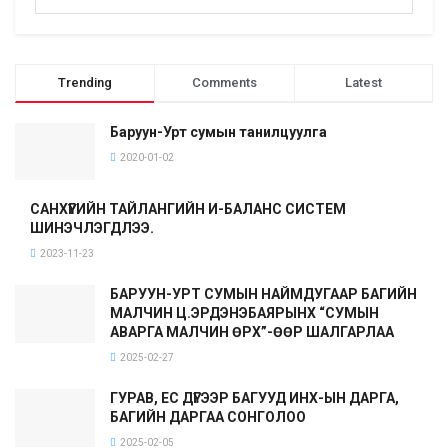
Trending
Comments
Latest
Баруун-Урт сумын танилцуулга
2020-01-02
САНХҮҮГИЙН ТАЙЛАНГИЙН И-БАЛАНС СИСТЕМ
ШИНЭЧЛЭГДЛЭЭ.
2023-11-23
БАРУУН-УРТ СУМЫН НАЙМДУГААР БАГИЙН
МАЛЧИН Ц.ЭРДЭНЭБАЯРЫНХ “СУМЫН
АВАРГА МАЛЧИН ӨРХ”-ӨӨР ШАЛГАРЛАА
2025-02-27
ГУРАВ, ЕС ДҮГЭЭР БАГУУД ИНХ-ЫН ДАРГА,
БАГИЙН ДАРГАА СОНГОЛОО
2025-02-05