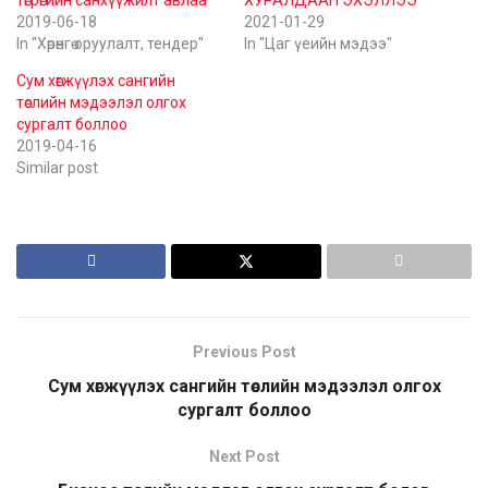
төгрөгийн санхүүжилт авлаа
ХУРАЛДААН ЭХЭЛЛЭЭ
2019-06-18
2021-01-29
In "Хөрөнгө оруулалт, тендер"
In "Цаг үеийн мэдээ"
Сум хөгжүүлэх сангийн
төслийн мэдээлэл олгох
сургалт боллоо
2019-04-16
Similar post
Previous Post
Сум хөгжүүлэх сангийн төслийн мэдээлэл олгох
сургалт боллоо
Next Post