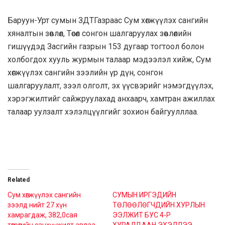
Баруун-Урт сумын ЗДТГазраас Сум хөгжүүлэх сангийн
хяналтын зөвлөл, Төсөл сонгон шалгаруулах зөвлөлийн
гишүүдэд Засгийн газрын 153 дугаар тогтоол болон
холбогдох хууль журмын талаар мэдээлэл хийж, Сум
хөгжүүлэх сангийн зээлийн үр дүн, сонгон
шалгаруулалт, зээл олголт, эх үүсвэрийг нэмэгдүүлэх,
хэрэгжилтийг сайжруулахад анхаарч, хамтран ажиллах
талаар уулзалт хэлэлцүүлгийг зохион байгуулллаа.
Related
Сум хөгжүүлэх сангийн
СУМЫН ИРГЭДИЙН
зээлд нийт 27 хүн
ТӨЛӨӨЛӨГЧДИЙН ХУРЛЫН
хамрагдаж, 382,0сая
ЭЭЛЖИТ БУС 4-Р