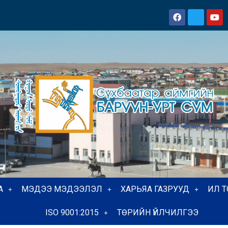
А
МЭДЭЭ МЭДЭЭЛЭЛ
ХАРЬЯА ГАЗРУУД
ИЛ 
ISO 9001:2015
ТӨРИЙН ҮЙЛЧИЛГЭЭ