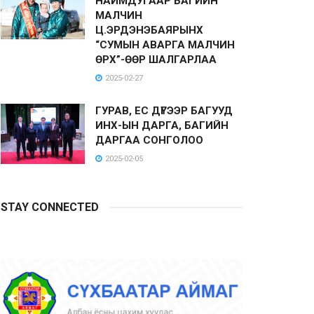
НАЙМДУГААР БАГИЙН
МАЛЧИН
Ц.ЭРДЭНЭБАЯРЫНХ
“СУМЫН АВАРГА МАЛЧИН
ӨРХ”-ӨӨР ШАЛГАРЛАА
2025-02-27
ГУРАВ, ЕС ДҮГЭЭР БАГУУД
ИНХ-ЫН ДАРГА, БАГИЙН
ДАРГАА СОНГОЛОО
2025-02-05
STAY CONNECTED