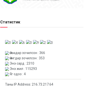
Статистик
Өнөөдөр зочилсон : 366
Өчигдөр зочилсон : 353
Энэ сард : 2310
Энэ жил : 115293
Яг одоо : 4
Таны IP Address: 216.73.217.64