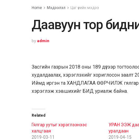
Home
Мэдээлэл
Цаг үеийн мэдээ
Даавуун тор бидн
by
admin
Засгийн газрын 2018 оны 189 дүгээр тогтооло
худалдаалах, хэрэглэхийг хориглосон заалт 
Иймд иргэн та ХАНДЛАГАА ӨӨРЧИЛЖ гялгар
хэрэглэж хэвшихийг БИД уриалж байна.
Related
Гялгар уутыг хэрэглээнээс
УРАН ЭЭЖ даав
халцгаая
уралдаан
2019-03-11
2019-04-15