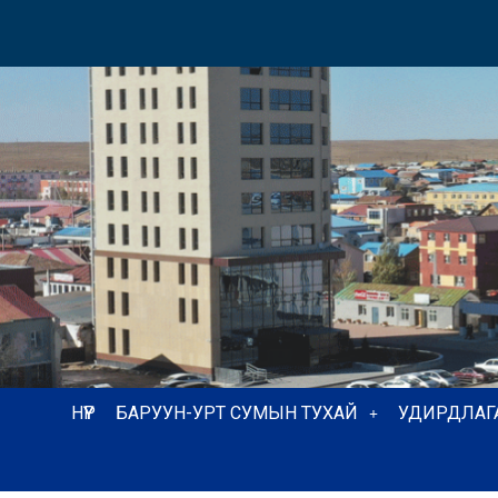
НҮҮР
БАРУУН-УРТ СУМЫН ТУХАЙ
УДИРДЛАГ