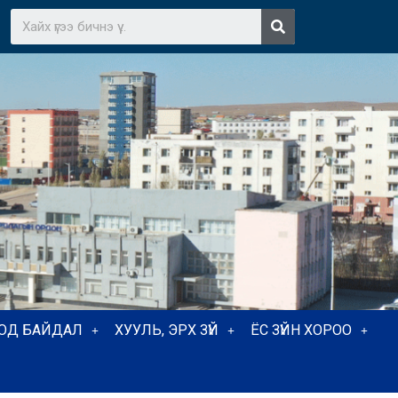
ТОД БАЙДАЛ
ХУУЛЬ, ЭРХ ЗҮЙ
ЁС ЗҮЙН ХОРОО