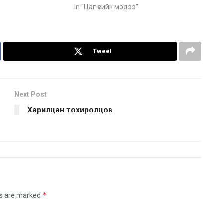
In "Цаг үеийн мэдээ"
Tweet
Next Post
Харилцан тохиролцов
*
ds are marked