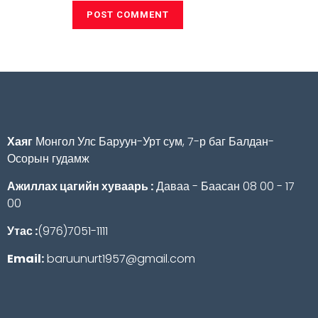
Хаяг
Монгол Улс Баруун-Урт сум, 7-р баг Балдан-
Осорын гудамж
Ажиллах цагийн хуваарь :
Даваа - Баасан 08 00 - 17
00
Утас :
(976)7051-1111
Email:
baruunurt1957@gmail.com