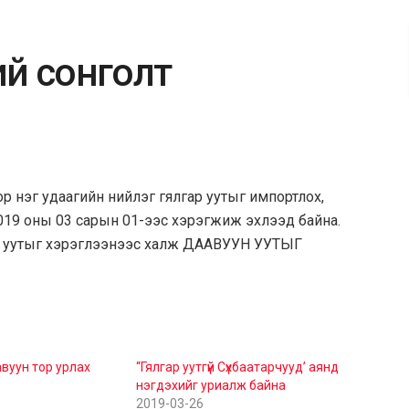
ий сонголт
ор нэг удаагийн нийлэг гялгар уутыг импортлох,
2019 оны 03 сарын 01-ээс хэрэгжиж эхлээд байна.
 уутыг хэрэглээнээс халж ДААВУУН УУТЫГ
уун тор урлах
“Гялгар уутгүй Сүхбаатарчууд’ аянд
нэгдэхийг уриалж байна
2019-03-26