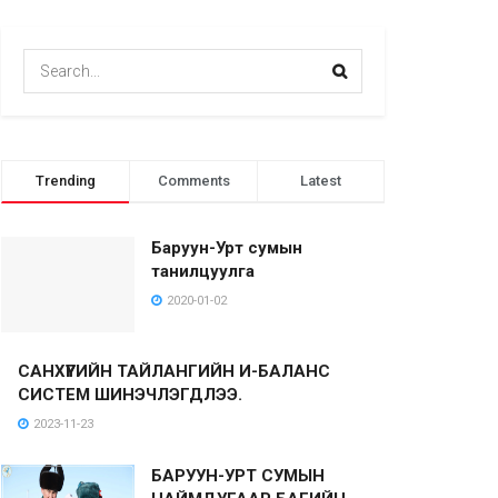
Trending
Comments
Latest
Баруун-Урт сумын
танилцуулга
2020-01-02
САНХҮҮГИЙН ТАЙЛАНГИЙН И-БАЛАНС
СИСТЕМ ШИНЭЧЛЭГДЛЭЭ.
2023-11-23
БАРУУН-УРТ СУМЫН