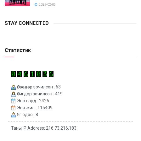
2025-02-05
STAY CONNECTED
Статистик
Өнөөдөр зочилсон : 63
Өчигдөр зочилсон : 419
Энэ сард : 2426
Энэ жил : 115409
Яг одоо : 8
Таны IP Address: 216.73.216.183