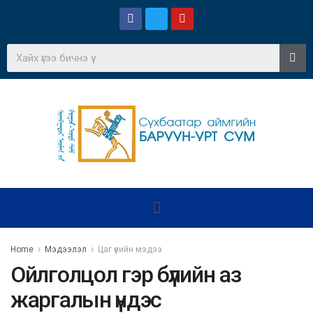
Home
Мэдээлэл
Цаг үеийн мэдээ
Ойлголцол гэр бүлийн аз
жаргалын үндэс