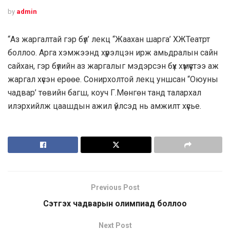
by
admin
“Аз жаргалтай гэр бүл’ лекц “Жаахан шарга’ ХЖТеатрт
боллоо. Арга хэмжээнд хүрэлцэн ирж амьдралын сайн
сайхан, гэр бүлийн аз жаргалыг мэдэрсэн бүх хүмүүстээ аж
жаргал хүсэн ерөөе. Сонирхолтой лекц уншсан “Оюуны
чадвар’ төвийн багш, коуч Г.Мөнгөн танд талархал
илэрхийлж цаашдын ажил үйлсэд нь амжилт хүсье.
Previous Post
Сэтгэх чадварын олимпиад боллоо
Next Post