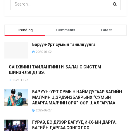
Trending
Comments
Latest
Баруун-Урт сумын танилцуулга
2020-01-02
САНХҮҮГИЙН ТАЙЛАНГИЙН И-БАЛАНС СИСТЕМ
ШИНЭЧЛЭГДЛЭЭ.
2023-11-23
БАРУУН-УРТ СУМЫН НАЙМДУГААР БАГИЙН
МАЛЧИН Ц.ЭРДЭНЭБАЯРЫНХ “СУМЫН
АВАРГА МАЛЧИН ӨРХ”-ӨӨР ШАЛГАРЛАА
2025-02-27
ГУРАВ, ЕС ДҮГЭЭР БАГУУД ИНХ-ЫН ДАРГА,
БАГИЙН ДАРГАА СОНГОЛОО