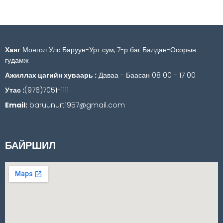
Хаяг
Монгол Улс Баруун-Урт сум, 7-р баг Балдан-Осорын
гудамж
Ажиллах цагийн хуваарь :
Даваа - Баасан 08 00 - 17 00
Утас :
(976)7051-1111
Email:
baruunurt1957@gmail.com
БАЙРШИЛ