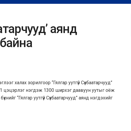
аатарчууд’ аянд
 байна
лээг халах зорилгоор “Гялгар уутгүй Сүхбаатарчууд”
д 11 цэцэрлэг нэгдэж 1300 ширхэг даавуун уутыг оёж
үхнийг “Гялгар уутгүй Сүхбаатарчууд” аянд нэгдэхийг