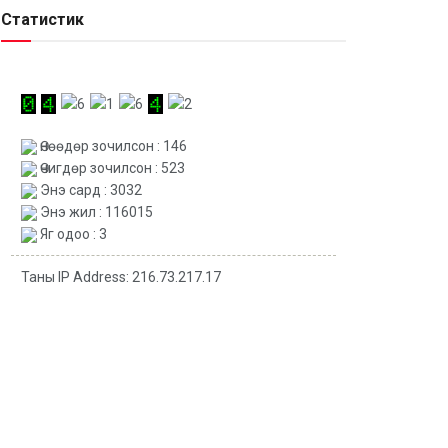
Статистик
Өнөөдөр зочилсон : 146
Өчигдөр зочилсон : 523
Энэ сард : 3032
Энэ жил : 116015
Яг одоо : 3
Таны IP Address: 216.73.217.17