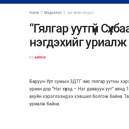
Home
Мэдээлэл
Цаг үеийн мэдээ
“Гялгар уутгүй Сүхб
нэгдэхийг уриалж
by
admin
Баруун-Урт сумын ЗДТГ-аас гялгар уутны хэрэг
уриан дор “Нэг хүүхэд – Нэг даавуун уут” аян
ахуйн хэрэглээндээ хэвшил болгож байна. Та б
уриалж байна.