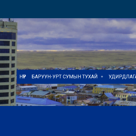
НҮҮР
БАРУУН-УРТ СУМЫН ТУХАЙ
УДИРДЛАГ