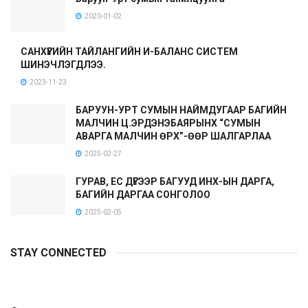
2020-01-02
САНХҮҮГИЙН ТАЙЛАНГИЙН И-БАЛАНС СИСТЕМ
ШИНЭЧЛЭГДЛЭЭ.
2023-11-23
БАРУУН-УРТ СУМЫН НАЙМДУГААР БАГИЙН
МАЛЧИН Ц.ЭРДЭНЭБАЯРЫНХ “СУМЫН
АВАРГА МАЛЧИН ӨРХ”-ӨӨР ШАЛГАРЛАА
2025-02-27
ГУРАВ, ЕС ДҮГЭЭР БАГУУД ИНХ-ЫН ДАРГА,
БАГИЙН ДАРГАА СОНГОЛОО
2025-02-05
STAY CONNECTED