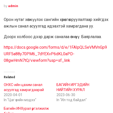
by
admin
Орон нутаг хөгжүүлэх сангийн хөрөнгө оруулалтаар хийгдэх
ажлын санал асуулгад идэвхтэй хамрагдана уу.
Доорх холбоос дээр дарж саналаа өгнө үү. Баярлалаа.
https://docs.google.com/forms/d/e/1FAIpQLSeVMVnGp9
URF5a88y70PM6_7dYEXvP6dKL0aPD-
08gwHmN7tQ/viewform?usp=sf_link
Related
ОНХС-ийн цахим санал
БАГИЙН ИРГЭДИЙН
асуулгад хамрагдаарай
НИЙТИЙН ХУРАЛ
2020-04-01
2023-06-30
In "Цаг үеийн мэдээ"
In "Ил тод байдал"
Багийн ИНХурал үргэлжилж