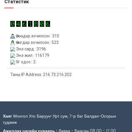
Статистик
Өнөөдөр зочилсон : 310
Өчигдөр зочилсон : 523
Энэ сард : 3196
Энэ жил : 116179
Яг одоо : 2
Таны IP Address: 216.73.216.202
Хаяг
Монгол Улс Баруун-Урт сум, 7-р баг Балдан-Осорын
гудамж
Ажиллах цагийн хуваарь :
Даваа - Баасан 08 00 - 17 00