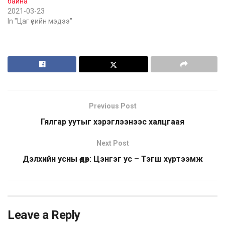
байна
2021-03-23
In "Цаг үеийн мэдээ"
Previous Post
Гялгар уутыг хэрэглээнээс халцгаая
Next Post
Дэлхийн усны өдөр: Цэнгэг ус – Тэгш хүртээмж
Leave a Reply