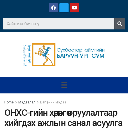
Home
Мэдээлэл
Цаг үеийн мэдээ
ОНХС-гийн хөрөнгө оруулалтаар
хийгдэх ажлын санал асуулга