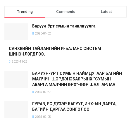
Trending
Comments
Latest
Баруун-Урт сумын танилцуулга
2020-01-02
САНХҮҮГИЙН ТАЙЛАНГИЙН И-БАЛАНС СИСТЕМ
ШИНЭЧЛЭГДЛЭЭ.
2023-11-23
БАРУУН-УРТ СУМЫН НАЙМДУГААР БАГИЙН
МАЛЧИН Ц.ЭРДЭНЭБАЯРЫНХ “СУМЫН
АВАРГА МАЛЧИН ӨРХ”-ӨӨР ШАЛГАРЛАА
2025-02-27
ГУРАВ, ЕС ДҮГЭЭР БАГУУД ИНХ-ЫН ДАРГА,
БАГИЙН ДАРГАА СОНГОЛОО
2025-02-05