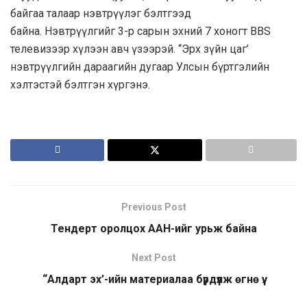
байгаа талаар нэвтрүүлэг бэлтгээд
байна. Нэвтрүүлгийг 3-р сарын эхний 7 хоногт BBS
телевизээр хүлээн авч үзээрэй. “Эрх зүйн цаг’
нэвтрүүлгийн дараагийн дугаар Улсын бүртгэлийн
хэлтэстэй бэлтгэн хүргэнэ.
Previous Post
Тендерт оролцох ААН-ийг урьж байна
Next Post
“Алдарт эх’-ийн материалаа бүрдүүлж өгнө үү.