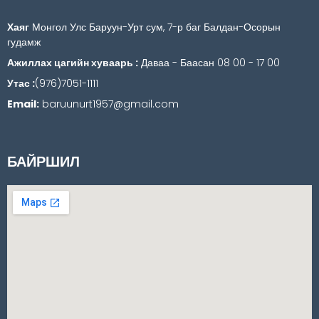
Хаяг
Монгол Улс Баруун-Урт сум, 7-р баг Балдан-Осорын
гудамж
Ажиллах цагийн хуваарь :
Даваа - Баасан 08 00 - 17 00
Утас :
(976)7051-1111
Email:
baruunurt1957@gmail.com
БАЙРШИЛ