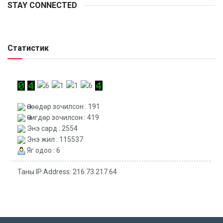
STAY CONNECTED
Статистик
Өнөөдөр зочилсон : 191
Өчигдөр зочилсон : 419
Энэ сард : 2554
Энэ жил : 115537
Яг одоо : 6
Таны IP Address: 216.73.217.64