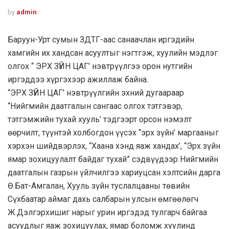
by
admin
Баруун-Урт сумын ЗДТГ-аас санаачлан иргэдийн
хамгийн их хандсан асуултыг нэгтгэж, хуулийн мэдлэг
олгох “ ЭРХ ЗҮЙН ЦАГ’ нэвтрүүлгээ орон нутгийн
иргэддээ хүргэхээр ажиллаж байна.
“ЭРХ ЗҮЙН ЦАГ’ нэвтрүүлгийн эхний дугаараар
“Нийгмийн даатгалын сангаас олгох тэтгэвэр,
тэтгэмжийн тухай хууль’ тэдгээрт орсон нэмэлт
өөрчилт, түүнтэй холбогдон үүсэх “эрх зүйн’ маргааныг
хэрхэн шийдвэрлэх, “Хаана хэнд яаж хандах’, “Эрх зүйн
ямар зохицуулалт байдаг тухай” сэдвүүдээр
Нийгмийн
даатгалын газрын үйлчилгээ хариуцсан хэлтсийн дарга
Ө.Бат-Амгалан, Хууль зүйн туслалцааны төвийн
Сүхбаатар аймаг дахь салбарын улсын өмгөөлөгч
Ж.Дэлгэрхишиг нарыг урин иргэдэд тулгарч байгаа
асуудлыг яаж зохицуулах, ямар боломж хуулинд