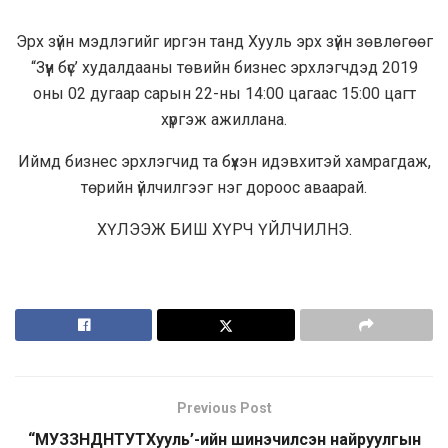
Эрх зүйн мэдлэгийг иргэн танд Хууль эрх зүйн зөвлөгөөг
“Зүүн бүс’ худалдааны төвийн бизнес эрхлэгчдэд 2019
оны 02 дугаар сарын 22-ны 14:00 цагаас 15:00 цагт
хүргэж ажиллана.
Иймд бизнес эрхлэгчид та бүхэн идэвхитэй хамрагдаж,
төрийн үйлчилгээг нэг дороос аваарай.
ХҮЛЭЭЖ БИШ ХҮРЧ ҮЙЛЧИЛНЭ.
Previous Post
“МУЗЗНДНТУТХууль’-ийн шинэчилсэн найруулгын