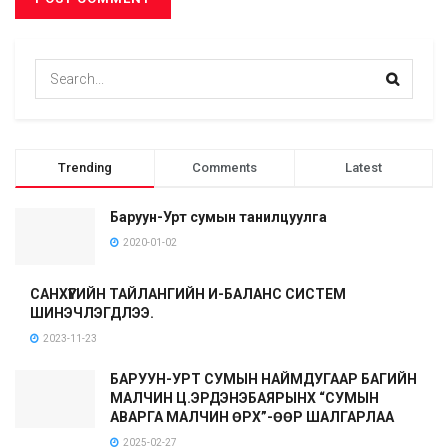
Trending
Comments
Latest
Баруун-Урт сумын танилцуулга
2020-01-02
САНХҮҮГИЙН ТАЙЛАНГИЙН И-БАЛАНС СИСТЕМ
ШИНЭЧЛЭГДЛЭЭ.
2023-11-23
БАРУУН-УРТ СУМЫН НАЙМДУГААР БАГИЙН
МАЛЧИН Ц.ЭРДЭНЭБАЯРЫНХ “СУМЫН
АВАРГА МАЛЧИН ӨРХ”-ӨӨР ШАЛГАРЛАА
2025-02-27