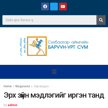
Home
Мэдээлэл
Зар мэдээ
Эрх зүйн мэдлэгийг иргэн танд
by
admin