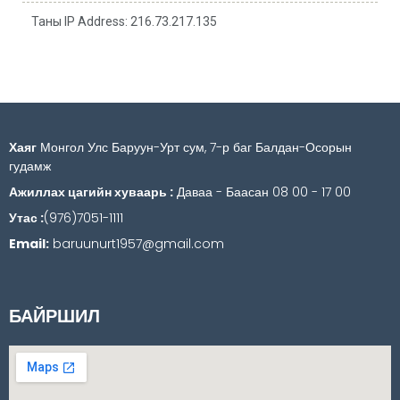
Таны IP Address: 216.73.217.135
Хаяг
Монгол Улс Баруун-Урт сум, 7-р баг Балдан-Осорын
гудамж
Ажиллах цагийн хуваарь :
Даваа - Баасан 08 00 - 17 00
Утас :
(976)7051-1111
Email:
baruunurt1957@gmail.com
БАЙРШИЛ