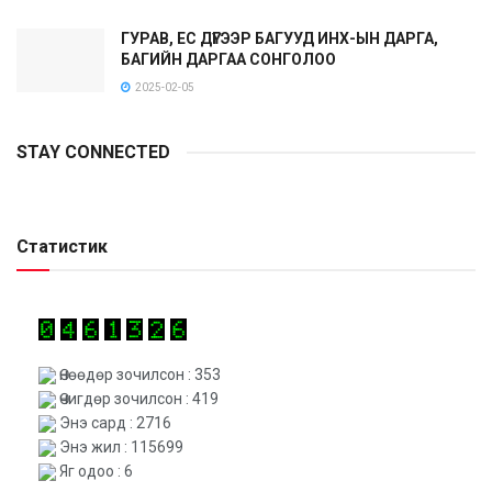
ГУРАВ, ЕС ДҮГЭЭР БАГУУД ИНХ-ЫН ДАРГА,
БАГИЙН ДАРГАА СОНГОЛОО
2025-02-05
STAY CONNECTED
Статистик
Өнөөдөр зочилсон : 353
Өчигдөр зочилсон : 419
Энэ сард : 2716
Энэ жил : 115699
Яг одоо : 6