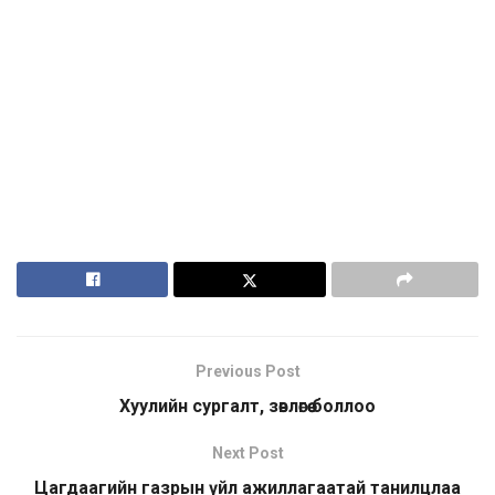
Previous Post
Хуулийн сургалт, зөвлөгөө боллоо
Next Post
Цагдаагийн газрын үйл ажиллагаатай танилцлаа