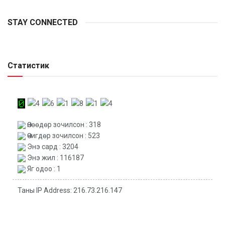
STAY CONNECTED
Статистик
Өнөөдөр зочилсон : 318
Өчигдөр зочилсон : 523
Энэ сард : 3204
Энэ жил : 116187
Яг одоо : 1
Таны IP Address: 216.73.216.147