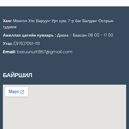
Хаяг
Монгол Улс Баруун-Урт сум, 7-р баг Балдан-Осорын
гудамж
Ажиллах цагийн хуваарь :
Даваа - Баасан 08 00 - 17 00
Утас :
(976)7051-1111
Email:
baruunurt1957@gmail.com
БАЙРШИЛ