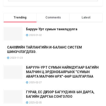
Trending
Comments
Latest
Баруун-Урт сумын танилцуулга
2020-01-02
САНХҮҮГИЙН ТАЙЛАНГИЙН И-БАЛАНС СИСТЕМ
ШИНЭЧЛЭГДЛЭЭ.
2023-11-23
БАРУУН-УРТ СУМЫН НАЙМДУГААР БАГИЙН
МАЛЧИН Ц.ЭРДЭНЭБАЯРЫНХ “СУМЫН
АВАРГА МАЛЧИН ӨРХ”-ӨӨР ШАЛГАРЛАА
2025-02-27
ГУРАВ, ЕС ДҮГЭЭР БАГУУД ИНХ-ЫН ДАРГА,
БАГИЙН ДАРГАА СОНГОЛОО
2025-02-05