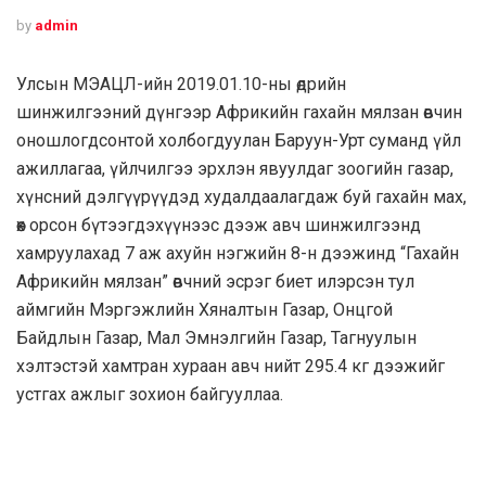
by
admin
Улсын МЭАЦЛ-ийн 2019.01.10-ны өдрийн
шинжилгээний дүнгээр Африкийн гахайн мялзан өвчин
оношлогдсонтой холбогдуулан Баруун-Урт суманд үйл
ажиллагаа, үйлчилгээ эрхлэн явуулдаг зоогийн газар,
хүнсний дэлгүүрүүдэд худалдаалагдаж буй гахайн мах,
өөх орсон бүтээгдэхүүнээс дээж авч шинжилгээнд
хамруулахад 7 аж ахуйн нэгжийн 8-н дээжинд “Гахайн
Африкийн мялзан” өвчний эсрэг биет илэрсэн тул
аймгийн Мэргэжлийн Хяналтын Газар, Онцгой
Байдлын Газар, Мал Эмнэлгийн Газар, Тагнуулын
хэлтэстэй хамтран хураан авч нийт 295.4 кг дээжийг
устгах ажлыг зохион байгууллаа.