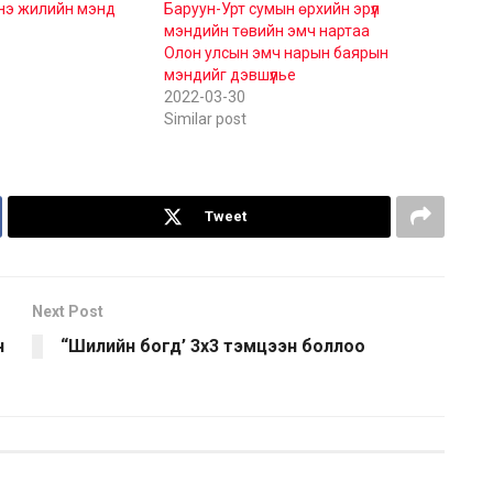
нэ жилийн мэнд
Баруун-Урт сумын өрхийн эрүүл
мэндийн төвийн эмч нартаа
Олон улсын эмч нарын баярын
мэндийг дэвшүүлье
2022-03-30
Similar post
Tweet
Next Post
н
“Шилийн богд’ 3х3 тэмцээн боллоо