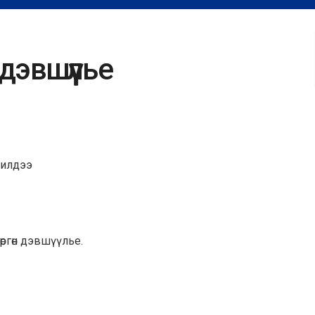
эвшүүлье
жилдээ
 өргөн дэвшүүлье.