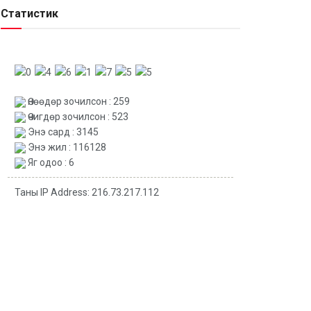
Статистик
Өнөөдөр зочилсон : 259
Өчигдөр зочилсон : 523
Энэ сард : 3145
Энэ жил : 116128
Яг одоо : 6
Таны IP Address: 216.73.217.112