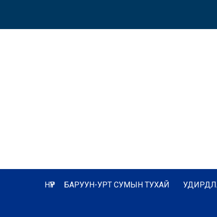
НҮҮР
БАРУУН-УРТ СУМЫН ТУХАЙ
УДИРДЛ