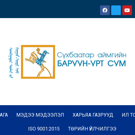
АГА
МЭДЭЭ МЭДЭЭЛЭЛ
ХАРЬЯА ГАЗРУУД
ИЛ Т
ISO 9001:2015
ТӨРИЙН ҮЙЛЧИЛГЭЭ