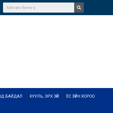
ОД БАЙДАЛ
ХУУЛЬ, ЭРХ ЗҮЙ
ЁС ЗҮЙН ХОРОО