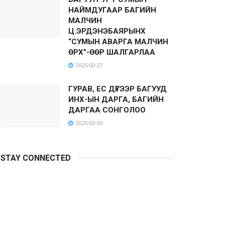
НАЙМДУГААР БАГИЙН
МАЛЧИН
Ц.ЭРДЭНЭБАЯРЫНХ
“СУМЫН АВАРГА МАЛЧИН
ӨРХ”-ӨӨР ШАЛГАРЛАА
2025-02-27
ГУРАВ, ЕС ДҮГЭЭР БАГУУД
ИНХ-ЫН ДАРГА, БАГИЙН
ДАРГАА СОНГОЛОО
2025-02-05
STAY CONNECTED