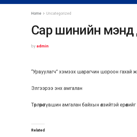
Home
Uncategorized
Сар шинийн мэнд д
by
admin
“Урвуулагч” хэмээх шарагчин шороон гахай 
Элгээрээ энх амгалан
Төрлөөрөө түвшин амгалан байхын өлзийтэй ерөөлийг
Related