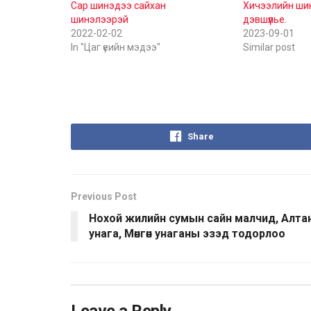
Сар шинэдээ сайхан
Хичээлийн ши
шинэлээрэй
дэвшүүлье.
2022-02-02
2023-09-01
In "Цаг үеийн мэдээ"
Similar post
Share
Previous Post
Нохой жилийн сумын сайн малчид, Алта
унага, Мөнгөн унаганы эзэд тодорлоо
Leave a Reply