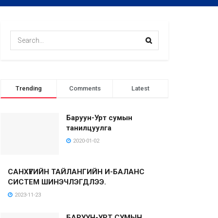
Trending
Comments
Latest
Баруун-Урт сумын
танилцуулга
2020-01-02
САНХҮҮГИЙН ТАЙЛАНГИЙН И-БАЛАНС
СИСТЕМ ШИНЭЧЛЭГДЛЭЭ.
2023-11-23
БАРУУН-УРТ СУМЫН