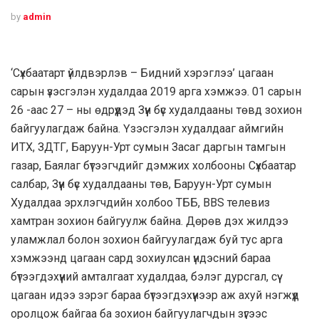
by
admin
‘Сүхбаатарт үйлдвэрлэв – Бидний хэрэглээ’ цагаан
сарын үзэсгэлэн худалдаа 2019 арга хэмжээ. 01 сарын
26 -аас 27 – ны өдрүүдэд Зүүн бүс худалдааны төвд зохион
байгуулагдаж байна. Үзэсгэлэн худалдааг аймгийн
ИТХ, ЗДТГ, Баруун-Урт сумын Засаг даргын тамгын
газар, Баялаг бүтээгчдийг дэмжих холбооны Сүхбаатар
салбар, Зүүн бүс худалдааны төв, Баруун-Урт сумын
Худалдаа эрхлэгчдийн холбоо ТББ, BBS телевиз
хамтран зохион байгуулж байна. Дөрөв дэх жилдээ
уламжлал болон зохион байгуулагдаж буй тус арга
хэмжээнд цагаан сард зохиулсан үндэсний бараа
бүтээгдэхүүний амталгаат худалдаа, бэлэг дурсгал, сүү
цагаан идээ зэрэг бараа бүтээгдэхүүнээр аж ахуй нэгжүүд
оролцож байгаа ба зохион байгуулагчдын зүгээс