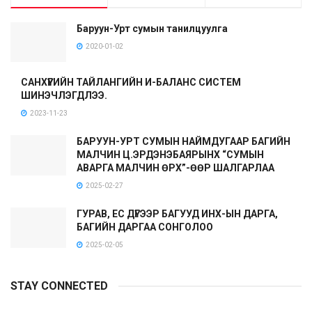
Баруун-Урт сумын танилцуулга
2020-01-02
САНХҮҮГИЙН ТАЙЛАНГИЙН И-БАЛАНС СИСТЕМ
ШИНЭЧЛЭГДЛЭЭ.
2023-11-23
БАРУУН-УРТ СУМЫН НАЙМДУГААР БАГИЙН
МАЛЧИН Ц.ЭРДЭНЭБАЯРЫНХ “СУМЫН
АВАРГА МАЛЧИН ӨРХ”-ӨӨР ШАЛГАРЛАА
2025-02-27
ГУРАВ, ЕС ДҮГЭЭР БАГУУД ИНХ-ЫН ДАРГА,
БАГИЙН ДАРГАА СОНГОЛОО
2025-02-05
STAY CONNECTED