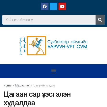
Home
Мэдээлэл
Цаг үеийн мэдээ
Цагаан сар үзэсгэлэн
худалдаа