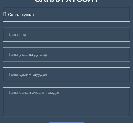
Илгээх