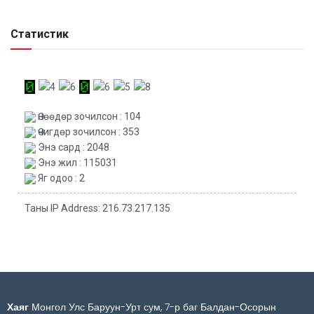
Статистик
Өнөөдөр зочилсон : 104
Өчигдөр зочилсон : 353
Энэ сард : 2048
Энэ жил : 115031
Яг одоо : 2
Таны IP Address: 216.73.217.135
Хаяг
Монгол Улс Баруун-Урт сум, 7-р баг Балдан-Осорын