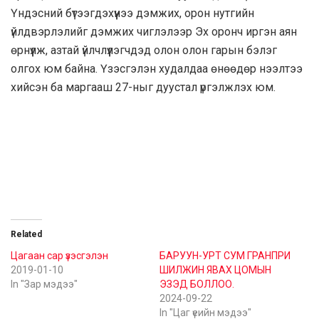
Үндэсний бүтээгдэхүүнээ дэмжих, орон нутгийн
үйлдвэрлэлийг дэмжих чиглэлээр Эх оронч иргэн аян
өрнүүлж, азтай үйлчлүүлэгчдэд олон олон гарын бэлэг
олгох юм байна. Үзэсгэлэн худалдаа өнөөдөр нээлтээ
хийсэн ба маргааш 27-ныг дуустал үргэлжлэх юм.
Related
Цагаан сар үзэсгэлэн
БАРУУН-УРТ СУМ ГРАНПРИ
2019-01-10
ШИЛЖИН ЯВАХ ЦОМЫН
In "Зар мэдээ"
ЭЗЭД БОЛЛОО.
2024-09-22
In "Цаг үеийн мэдээ"