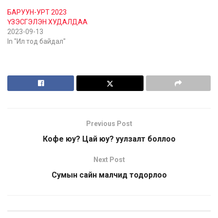
БАРУУН-УРТ 2023
ҮЗЭСГЭЛЭН ХУДАЛДАА
2023-09-13
In "Ил тод байдал"
Previous Post
Кофе юу? Цай юу? уулзалт боллоо
Next Post
Сумын сайн малчид тодорлоо