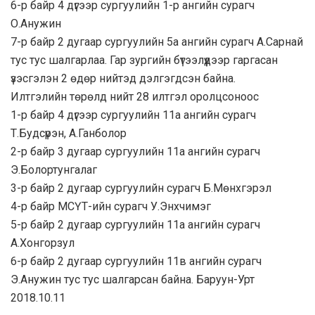
6-р байр 4 дүгээр сургуулийн 1-р ангийн сурагч
О.Анужин
7-р байр 2 дугаар сургуулийн 5а ангийн сурагч А.Сарнай
тус тус шалгарлаа. Гар зургийн бүтээлүүдээр гаргасан
үзэсгэлэн 2 өдөр нийтэд дэлгэгдсэн байна.
Илтгэлийн төрөлд нийт 28 илтгэл оролцсоноос
1-р байр 4 дүгээр сургуулийн 11а ангийн сурагч
Т.Будсүрэн, А.Ганболор
2-р байр 3 дугаар сургуулийн 11а ангийн сурагч
Э.Болортунгалаг
3-р байр 2 дугаар сургуулийн сурагч Б.Мөнхгэрэл
4-р байр МСҮТ-ийн сурагч У.Энхчимэг
5-р байр 2 дугаар сургуулийн 11а ангийн сурагч
А.Хонгорзул
6-р байр 2 дугаар сургуулийн 11в ангийн сурагч
Э.Анужин тус тус шалгарсан байна. Баруун-Урт
2018.10.11