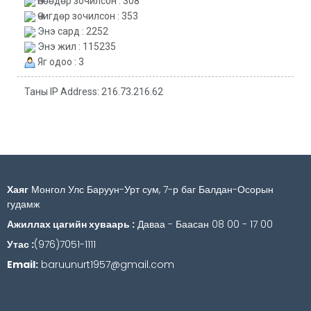
Өнөөдөр зочилсон : 308
Өчигдөр зочилсон : 353
Энэ сард : 2252
Энэ жил : 115235
Яг одоо : 3
Таны IP Address: 216.73.216.62
Хаяг
Монгол Улс Баруун-Урт сум, 7-р баг Балдан-Осорын
гудамж
Ажиллах цагийн хуваарь :
Даваа - Баасан 08 00 - 17 00
Утас :
(976)7051-1111
Email:
baruunurt1957@gmail.com