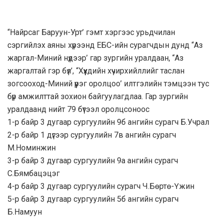
“Найрсаг Баруун-Урт’ гэмт хэргээс урьдчилан
сэргийлэх аяны хүрээнд ЕБС-ийн сурагчдын дунд “Аз
жаргал-Миний нүдээр’ гар зургийн уралдаан, “Аз
жаргалтай гэр бүл’, “Хүүхдийн хүчирхийллийг таслан
зогсооход-Миний үүрэг оролцоо’ илтгэлийн тэмцээн тус
бүр амжилттай зохион байгуулагдлаа. Гар зургийн
уралдаанд нийт 79 бүтээл оролцсоноос
1-р байр 3 дугаар сургуулийн 9б ангийн сурагч Б.Учрал
2-р байр 1 дүгээр сургуулийн 7в ангийн сурагч
М.Номинжин
3-р байр 3 дугаар сургуулийн 9а ангийн
сурагч
С.Бямбацэцэг
4-р байр 3 дугаар сургуулийн сурагч Ч.Бөртө-Үжин
5-р байр 3 дугаар сургуулийн 5б ангийн сурагч
Б.Намуун