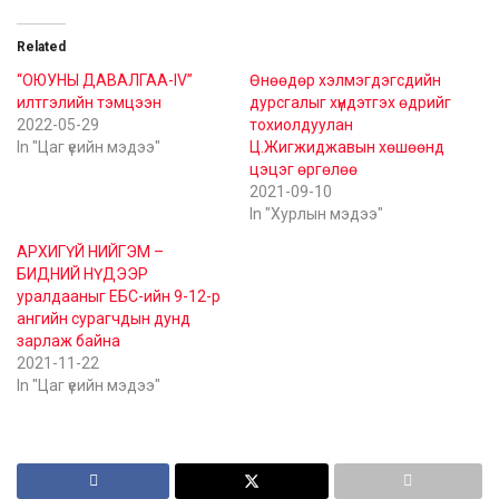
Related
“ОЮУНЫ ДАВАЛГАА-IV”
Өнөөдөр хэлмэгдэгсдийн
илтгэлийн тэмцээн
дурсгалыг хүндэтгэх өдрийг
2022-05-29
тохиолдуулан
In "Цаг үеийн мэдээ"
Ц.Жигжиджавын хөшөөнд
цэцэг өргөлөө
2021-09-10
In "Хурлын мэдээ"
АРХИГҮЙ НИЙГЭМ –
БИДНИЙ НҮДЭЭР
уралдааныг ЕБС-ийн 9-12-р
ангийн сурагчдын дунд
зарлаж байна
2021-11-22
In "Цаг үеийн мэдээ"