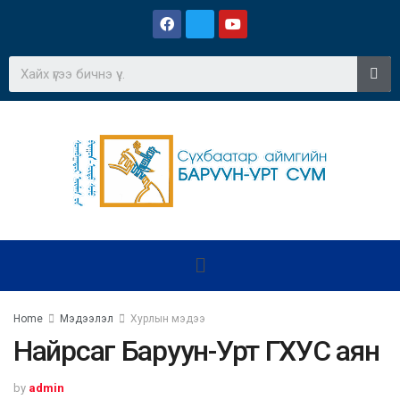
Home
Мэдээлэл
Хурлын мэдээ
Найрсаг Баруун-Урт ГХУС аян
by
admin