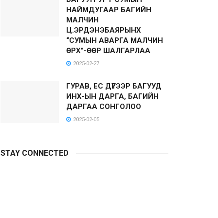
НАЙМДУГААР БАГИЙН
МАЛЧИН
Ц.ЭРДЭНЭБАЯРЫНХ
“СУМЫН АВАРГА МАЛЧИН
ӨРХ”-ӨӨР ШАЛГАРЛАА
2025-02-27
ГУРАВ, ЕС ДҮГЭЭР БАГУУД
ИНХ-ЫН ДАРГА, БАГИЙН
ДАРГАА СОНГОЛОО
2025-02-05
STAY CONNECTED