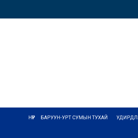
НҮҮР
БАРУУН-УРТ СУМЫН ТУХАЙ
УДИРДЛ