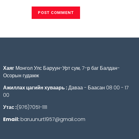
Хаяг
Монгол Улс Баруун-Урт сум, 7-р баг Балдан-
Осорын гудамж
Ажиллах цагийн хуваарь :
Даваа - Баасан 08 00 - 17
00
Утас :
(976)7051-1111
Email:
baruunurt1957@gmail.com