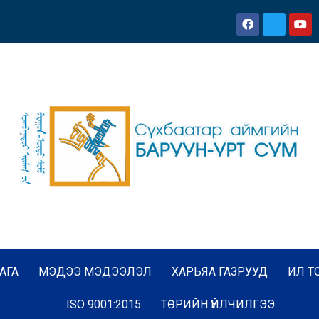
АГА
МЭДЭЭ МЭДЭЭЛЭЛ
ХАРЬЯА ГАЗРУУД
ИЛ Т
ISO 9001:2015
ТӨРИЙН ҮЙЛЧИЛГЭЭ