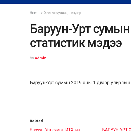
Home
Хөрөнгө оруулалт, тендер
Баруун-Урт сумын
статистик мэдээ
by
admin
Баруун-Урт сумын 2019 оны 1 дүгээр улирлын 
Related
Баруун-Урт сумын ИТХ-ын
БАРУУН-УРТ 