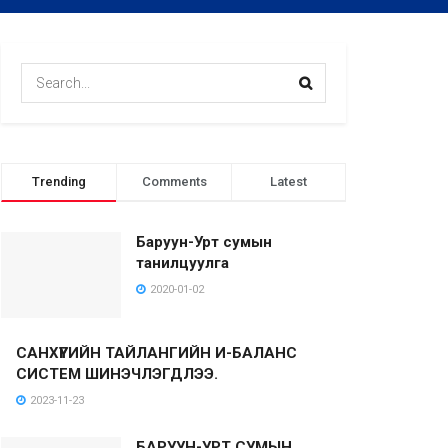
Trending
Comments
Latest
Баруун-Урт сумын
танилцуулга
2020-01-02
САНХҮҮГИЙН ТАЙЛАНГИЙН И-БАЛАНС
СИСТЕМ ШИНЭЧЛЭГДЛЭЭ.
2023-11-23
БАРУУН-УРТ СУМЫН