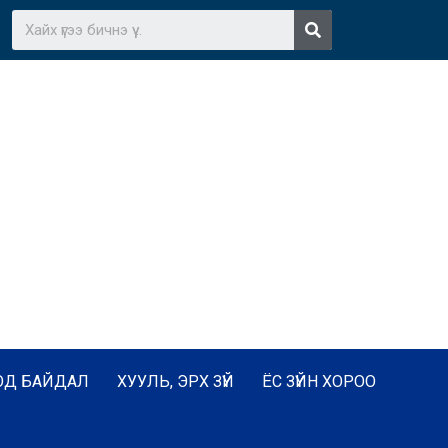
ОД БАЙДАЛ
ХУУЛЬ, ЭРХ ЗҮЙ
ЁС ЗҮЙН ХОРОО