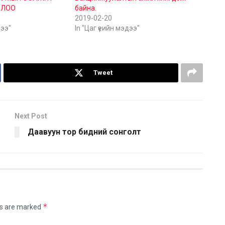
ЛЛОО
байна.
2019-02-20
дээ"
In "Цаг үеийн мэдээ"
Tweet
Next Post
Даавуун тор бидний сонголт
*
ds are marked