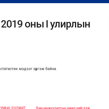
 2019 оны I улирлын
статистик мэдээг хүргэж байна.
СУМЫН ЭЭЛЖИТ
Вакцинжуулалтын ажил хийгдэж