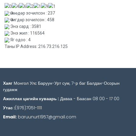
Өнөөдөр зочилсон : 237
Өчигдөр зочилсон : 458
Энэ сард : 3581
Энэ жил : 116564
Яг одоо : 4
Таны IP Address: 216.73.216.125
Хаяг
Монгол Улс Баруун-Урт сум, 7-р баг Балдан-Осорын
гудамж
Ажиллах цагийн хуваарь :
Даваа - Баасан 08 00 - 17 00
Утас :
(976)7051-1111
Email:
baruunurt1957@gmail.com