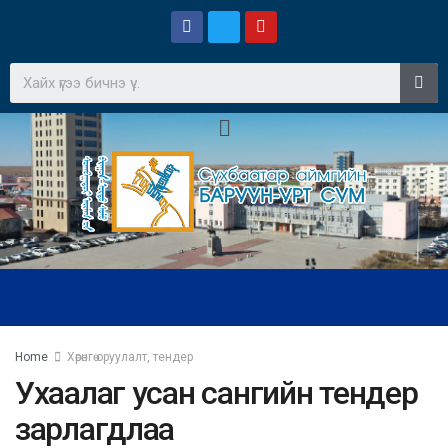
Home
Хөрөнгө оруулалт, тендер
Ухаалаг усан сангийн тендер
зарлагдлаа