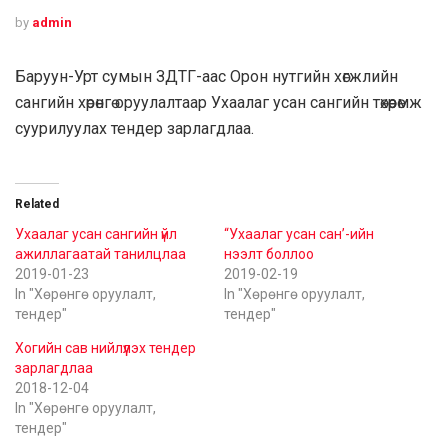
by
admin
Баруун-Урт сумын ЗДТГ-аас Орон нутгийн хөгжлийн
сангийн хөрөнгө оруулалтаар Ухаалаг усан сангийн төхөөрөмж
суурилуулах тендер зарлагдлаа.
Related
Ухаалаг усан сангийн үйл
“Ухаалаг усан сан’-ийн
ажиллагаатай танилцлаа
нээлт боллоо
2019-01-23
2019-02-19
In "Хөрөнгө оруулалт,
In "Хөрөнгө оруулалт,
тендер"
тендер"
Хогийн сав нийлүүлэх тендер
зарлагдлаа
2018-12-04
In "Хөрөнгө оруулалт,
тендер"