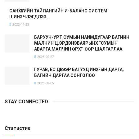
САНХҮҮГИЙН ТАЙЛАНГИЙН И-БАЛАНС СИСТЕМ
ШИНЭЧЛЭГДЛЭЭ.
2023-11-23
БАРУУН-УРТ СУМЫН НАЙМДУГААР БАГИЙН
МАЛЧИН Ц.ЭРДЭНЭБАЯРЫНХ “СУМЫН
АВАРГА МАЛЧИН ӨРХ”-ӨӨР ШАЛГАРЛАА
2025-02-27
ГУРАВ, ЕС ДҮГЭЭР БАГУУД ИНХ-ЫН ДАРГА,
БАГИЙН ДАРГАА СОНГОЛОО
2025-02-05
STAY CONNECTED
Статистик