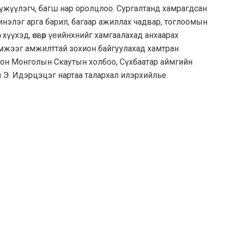
үүжүүлэгч, багш нар оролцлоо. Сургалтанд хамрагдсан
шинэлэг арга барил, багаар ажиллах чадвар, тоглоомын
с хүүхэд, өсвөр үеийнхнийг хамгаалахад анхаарах
эмжээг амжилттай зохион байгуулахад хамтран
лон Монголын Скаутын холбоо, Сүхбаатар аймгийн
ч Э. Идэрцэцэг нартаа талархал илэрхийлье.