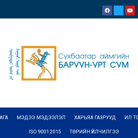
АГА
МЭДЭЭ МЭДЭЭЛЭЛ
ХАРЬЯА ГАЗРУУД
ИЛ Т
ISO 9001:2015
ТӨРИЙН ҮЙЛЧИЛГЭЭ