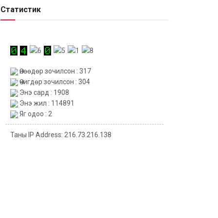
Статистик
Өнөөдөр зочилсон : 317
Өчигдөр зочилсон : 304
Энэ сард : 1908
Энэ жил : 114891
Яг одоо : 2
Таны IP Address: 216.73.216.138