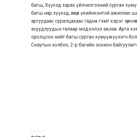
багш, Хүүхэд харах үйлчилгээний сурган хүм
багш нар хүүхэд, өсвөр үеийнхэнтэй ажиллах 
аргуудаас суралцахаас гадна гэмт хэрэг зөрчлөө
асуудлуудын талаар мэдээлэл авлаа. Арга х
оролцсон нийт багш сурган хүмүүжүүлэгч бо
Скаутын холбоо, 2-р багийн зохион байгуулаг