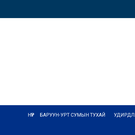
НҮҮР
БАРУУН-УРТ СУМЫН ТУХАЙ
УДИРДЛ