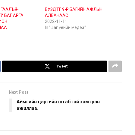
ГААЛЪЯ-
БУЗДТГ 9-Р БАГИЙН АЖЛЫН
ҮЙ БАГ АРГА
АЛБАНААС
ИОН
2022-11-11
ЛАА
In "Цаг үеийн мэдээ"
Tweet
Next Post
Аймгийн цэргийн штабтай хамтран
ажиллав.