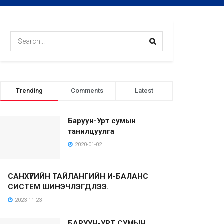
Trending
Comments
Latest
Баруун-Урт сумын
танилцуулга
2020-01-02
САНХҮҮГИЙН ТАЙЛАНГИЙН И-БАЛАНС
СИСТЕМ ШИНЭЧЛЭГДЛЭЭ.
2023-11-23
БАРУУН-УРТ СУМЫН