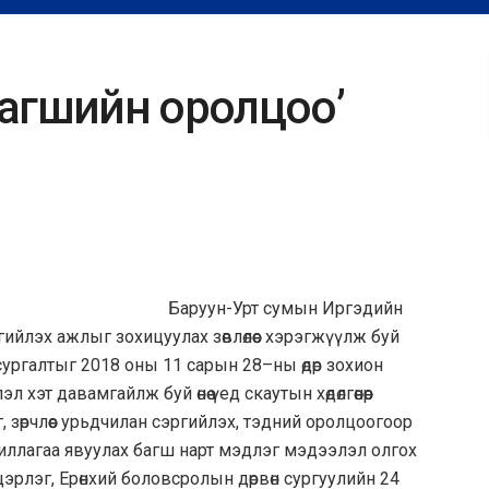
 багшийн оролцоо’
Баруун-Урт сумын Иргэдийн
ргийлэх ажлыг зохицуулах зөвлөлөөс хэрэгжүүлж буй
ургалтыг 2018 оны 11 сарын 28–ны өдөр зохион
эт давамгайлж буй өнөө үед скаутын хөдөлгөөнөөр
, зөрчлөөс урьдчилан сэргийлэх, тэдний оролцоогоор
иллагаа явуулах багш нарт мэдлэг мэдэ
элэл олгох
эрлэг, Ерөнхий боловсролын дөрвөн сургуулийн 24