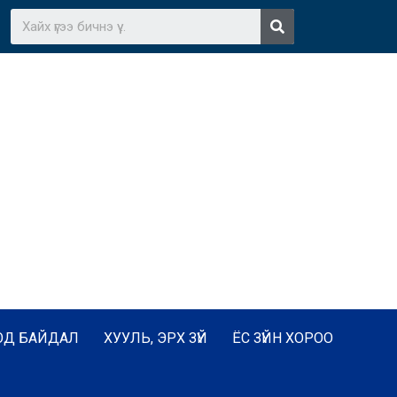
ОД БАЙДАЛ
ХУУЛЬ, ЭРХ ЗҮЙ
ЁС ЗҮЙН ХОРОО