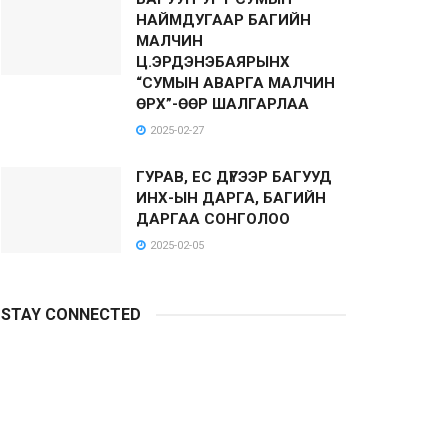
НАЙМДУГААР БАГИЙН
МАЛЧИН
Ц.ЭРДЭНЭБАЯРЫНХ
“СУМЫН АВАРГА МАЛЧИН
ӨРХ”-ӨӨР ШАЛГАРЛАА
2025-02-27
ГУРАВ, ЕС ДҮГЭЭР БАГУУД
ИНХ-ЫН ДАРГА, БАГИЙН
ДАРГАА СОНГОЛОО
2025-02-05
STAY CONNECTED