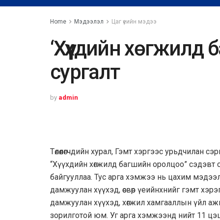
Home
Мэдээлэл
Цаг үеийн мэдээ
‘Хүүхдийн хөгжилд
сургалт
by
admin
Төлөөлөгчдийн хурал, Гэмт хэргээс урьдчилан сэ
“Хүүхдийн хөгжилд багшийн оролцоо” сэдэвт с
байгууллаа. Тус арга хэмжээ нь цахим мэдээлэл х
дамжуулан хүүхэд, өсвөр үеийнхнийг гэмт хэрэг
дамжуулан хүүхэд, хөгжил хамгааллын үйл аж
зорилготой юм. Уг арга хэмжээнд нийт 11 цэц