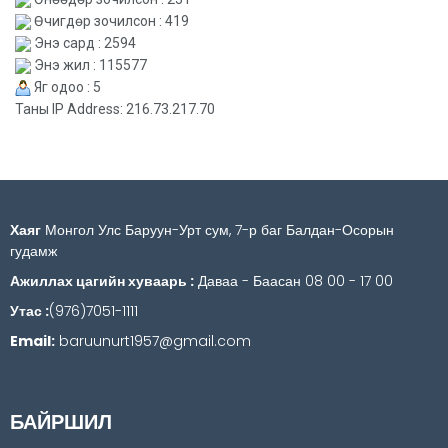
Өчигдөр зочилсон : 419
Энэ сард : 2594
Энэ жил : 115577
Яг одоо : 5
Таны IP Address: 216.73.217.70
Хаяг
Монгол Улс Баруун-Урт сум, 7-р баг Балдан-Осорын
гудамж
Ажиллах цагийн хуваарь :
Даваа - Баасан 08 00 - 17 00
Утас :
(976)7051-1111
Email:
baruunurt1957@gmail.com
БАЙРШИЛ