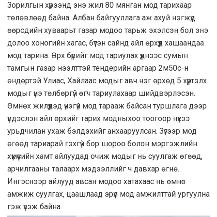
Зорилгын хүрээнд энэ жил 80 мянган мод тарихаар
төлөвлөөд байна. Албан байгууллага аж ахуй нэгжүүд
өөрсдийн хуваарьт газар модоо тарьж эхэлсэн бол энэ
долоо хоногийн хагас, бүтэн сайнд айл өрхүүд хашаандаа
мод тарина. Өрх бүрийг мод тариулах үүднээс сумын
тамгын газар нээлттэй тендерийн аргаар 2м50с-н
өндөртэй Улиас, Хайлаас модыг авч нэг өрхөд 5 хүртэлх
модыг үнэ төлбөргүй өгч тариулахаар шийдвэрлэсэн.
Өмнөх жилүүдэд үнэгүй мод тарааж байсан туршлага дээр
үндэслэн айл өрхийг тарих модныхоо тоогоор нүхээ
урьдчилан ухаж бэлдэхийг анхааруулсан. Зүгээр мод
өгөөд тариарай гэхгүй бор шороо болон мэргэжлийн
хүмүүсийн хамт айлуудад очиж модыг нь суулгаж өгөөд,
арчилгааны талаарх мэдээллийг ч давхар өгнө.
Ингэснээр айлууд авсан модоо хатахаас нь өмнө
амжиж суулгах, цаашлаад эрүүл мод амжилттай ургуулна
гэж үзэж байна.