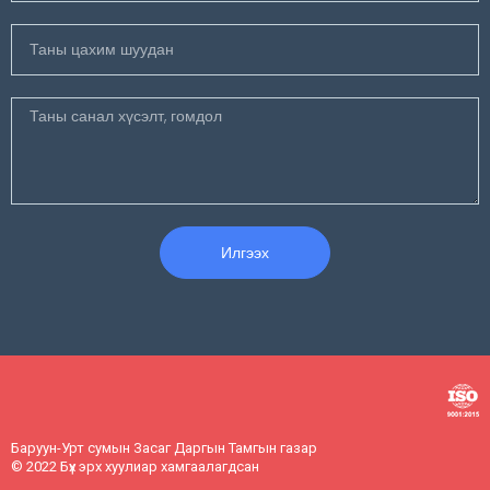
Илгээх
Баруун-Урт сумын Засаг Даргын Тамгын газар
© 2022 Бүх эрх хуулиар хамгаалагдсан