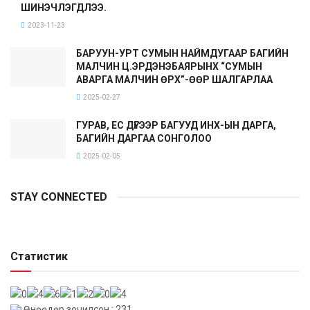
ШИНЭЧЛЭГДЛЭЭ.
2023-11-23
БАРУУН-УРТ СУМЫН НАЙМДУГААР БАГИЙН
МАЛЧИН Ц.ЭРДЭНЭБАЯРЫНХ “СУМЫН
АВАРГА МАЛЧИН ӨРХ”-ӨӨР ШАЛГАРЛАА
2025-02-27
ГУРАВ, ЕС ДҮГЭЭР БАГУУД ИНХ-ЫН ДАРГА,
БАГИЙН ДАРГАА СОНГОЛОО
2025-02-05
STAY CONNECTED
Статистик
Өнөөдөр зочилсон : 231