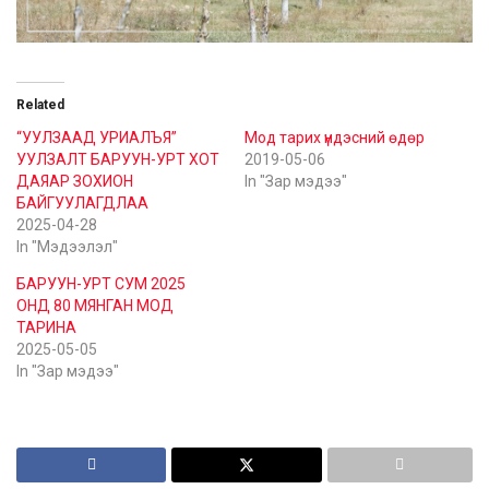
Related
“УУЛЗААД УРИАЛЪЯ”
Мод тарих үндэсний өдөр
УУЛЗАЛТ БАРУУН-УРТ ХОТ
2019-05-06
ДАЯАР ЗОХИОН
In "Зар мэдээ"
БАЙГУУЛАГДЛАА
2025-04-28
In "Мэдээлэл"
БАРУУН-УРТ СУМ 2025
ОНД 80 МЯНГАН МОД
ТАРИНА
2025-05-05
In "Зар мэдээ"