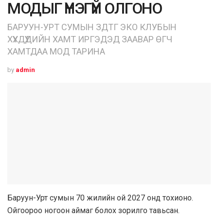
МОДЫГ ҮНЭГҮЙ ОЛГОНО
БАРУУН-УРТ СУМЫН ЗДТГ ЭКО КЛУБЫН
ХҮҮХДҮҮДИЙН ХАМТ ИРГЭДЭД ЗААВАР ӨГЧ
ХАМТДАА МОД ТАРИНА
by
admin
Баруун-Урт сумын 70 жилийн ой 2027 онд тохионо.
Ойгоороо ногоон аймаг болох зорилго тавьсан.