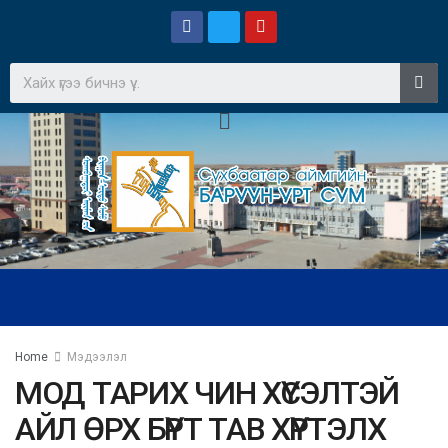
Home
Мэдээлэл
МОД ТАРИХ ЧИН ХҮСЭЛТЭЙ
АЙЛ ӨРХ БҮРТ ТАВ ХҮРТЭЛХ