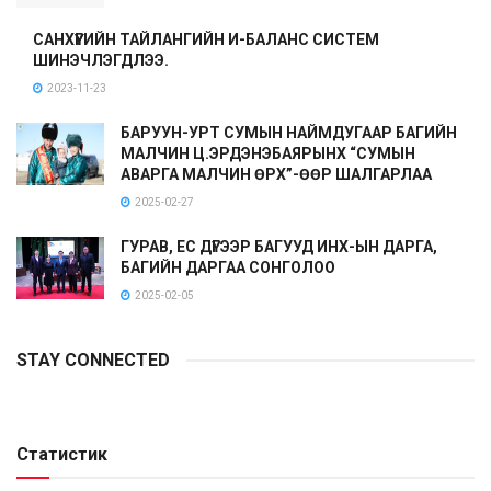
САНХҮҮГИЙН ТАЙЛАНГИЙН И-БАЛАНС СИСТЕМ
ШИНЭЧЛЭГДЛЭЭ.
2023-11-23
БАРУУН-УРТ СУМЫН НАЙМДУГААР БАГИЙН
МАЛЧИН Ц.ЭРДЭНЭБАЯРЫНХ “СУМЫН
АВАРГА МАЛЧИН ӨРХ”-ӨӨР ШАЛГАРЛАА
2025-02-27
ГУРАВ, ЕС ДҮГЭЭР БАГУУД ИНХ-ЫН ДАРГА,
БАГИЙН ДАРГАА СОНГОЛОО
2025-02-05
STAY CONNECTED
Статистик