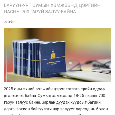
БАРУУН-УРТ СУМЫН ХЭМЖЭЭНД ЦЭРГИЙН
НАСНЫ 700 ГАРУЙ ЗАЛУУ БАЙНА
by
admin
2025 оны эхний ээлжийн цэрэг татлага сүүлийн өдрөө
үргэлжилж байна. Сумын хэмжээнд 18-25 насны 700
гаруй залуус байна. Зарлан дуудах хуудсыг багийн
дарга, зохион байгуулагч нар залууст өөрсөд нь болон