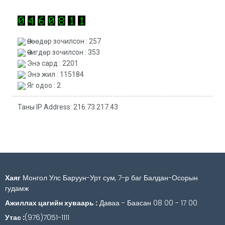
Өнөөдөр зочилсон : 257
Өчигдөр зочилсон : 353
Энэ сард : 2201
Энэ жил : 115184
Яг одоо : 2
Таны IP Address: 216.73.217.43
Хаяг
Монгол Улс Баруун-Урт сум, 7-р баг Балдан-Осорын
гудамж
Ажиллах цагийн хуваарь :
Даваа - Баасан 08 00 - 17 00
Утас :
(976)7051-1111