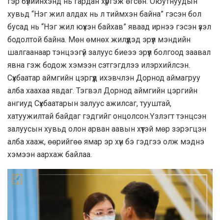
гэр бүлийнхэнд нь гардан хүргэж өгсөн. Оюутнуудын
хувьд “Нэг жил алдах нь л тиймхэн байна” гэсэн бол
бусад нь “Нэг жил юүхэн байхав” яваад ирнээ гэсэн үзэл
бодолтой байна. Мөн өмнөх жилүүдэд эрүүл мэндийн
шалгаанаар тэнцээгүй залуус биеээ эрүүл болгоод заавал
явна гэж бодож хэмээн сэтгэгдлээ илэрхийлсэн.
Сүхбаатар аймгийн цэргүүд ихэвчлэн Дорнод аймагруу
алба хаахаа явдаг. Тэгвэл Дорнод аймгийн цэргийн
ангиуд Сүхбаатарын залуус ажилсаг, тууштай,
хатуужилтай байдаг гэдгийг онцолсон.Үзлэгт тэнцсэн
залуусын хувьд олон арван аавын хүүтэй мөр зэрэгцэн
алба хааж, өөрийгөө ямар эр хүн бэ гэдгээ олж мэднэ
хэмээн аархаж байлаа.