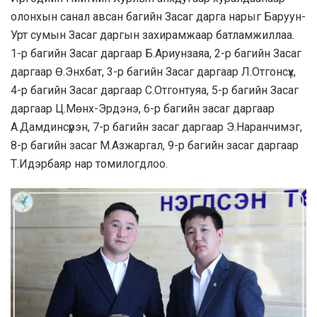
олонхын санал авсан багийн Засаг дарга нарыг Баруун-
Урт сумын Засаг даргын захирамжаар батламжиллаа.
1-р багийн Засаг даргаар Б.Ариунзаяа, 2-р багийн Засаг
даргаар Ө.Энхбат, 3-р багийн Засаг даргаар Л.Отгонсүх,
4-р багийн Засаг даргаар С.Отгонтуяа, 5-р багийн Засаг
даргаар Ц.Мөнх-Эрдэнэ, 6-р багийн засаг даргаар
А.Дамдинсүрэн, 7-р багийн засаг даргаар Э.Наранчимэг,
8-р багийн засаг М.Азжаргал, 9-р багийн засаг даргаар
Т.Идэрбаяр нар томилогдлоо.