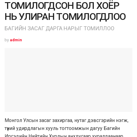
ТОМИЛОГДСОН БОЛ ХОЁР
НЬ УЛИРАН ТОМИЛОГДЛОО
БАГИЙН ЗАСАГ ДАРГА НАРЫГ ТОМИЛЛОО
by
admin
Монгол Улсын засаг захиргаа, нутаг дэвсгэрийн нэгж,
түүний удирдлагын хууль тогтоомжын дагуу Багийн
Иргэдийн Нийтийн Хурлын анхдугаар хуралдаанаар