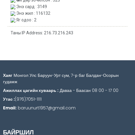
Энэ сард : 3149
Энэ жил : 116132
Яг одоо : 2
Таны IP Address: 216.73.216.243
Хаяг
Монгол Улс Баруун-Урт сум, 7-р баг Балдан-Осорын
гудамж
Ажиллах цагийн хуваарь :
Даваа - Баасан 08 00 - 17 00
Утас :
(976)7051-1111
Email:
baruunurt1957@gmail.com
БАЙРШИЛ