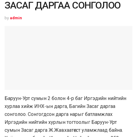
ЗАСАГ ДАРГАА СОНГОЛОО
by
admin
Баруун-Урт сумын 2 болон 4-р баг Иргэдийн нийтийн
хурлаа хийж ИНХ-ын дарга, Багийн Засаг даргаа
сонголоо. Сонгогдсон дарга нарыг батламжлах
Иргэдийн нийтийн хурлын тогтоолыг Баруун-Урт
сумын Засаг дарга Ж.Жавхаатөгст уламжлаад байна.