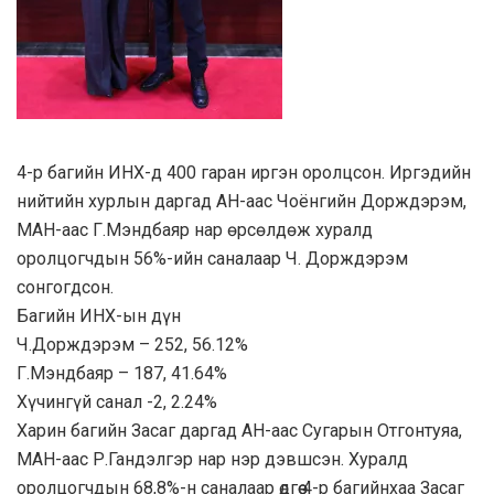
4-р багийн ИНХ-д 400 гаран иргэн оролцсон. Иргэдийн
нийтийн хурлын даргад АН-аас Чоёнгийн Дорждэрэм,
МАН-аас Г.Мэндбаяр нар өрсөлдөж хуралд
оролцогчдын 56%-ийн саналаар Ч. Дорждэрэм
сонгогдсон.
Багийн ИНХ-ын дүн
Ч.Дорждэрэм – 252, 56.12%
Г.Мэндбаяр – 187, 41.64%
Хүчингүй санал -2, 2.24%
Харин багийн Засаг даргад АН-аас Сугарын Отгонтуяа,
МАН-аас Р.Гандэлгэр нар нэр дэвшсэн. Хуралд
оролцогчдын 68,8%-н саналаар өдгөө 4-р багийнхаа Засаг