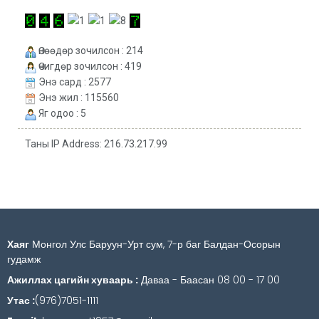
Өнөөдөр зочилсон : 214
Өчигдөр зочилсон : 419
Энэ сард : 2577
Энэ жил : 115560
Яг одоо : 5
Таны IP Address: 216.73.217.99
Хаяг
Монгол Улс Баруун-Урт сум, 7-р баг Балдан-Осорын
гудамж
Ажиллах цагийн хуваарь :
Даваа - Баасан 08 00 - 17 00
Утас :
(976)7051-1111