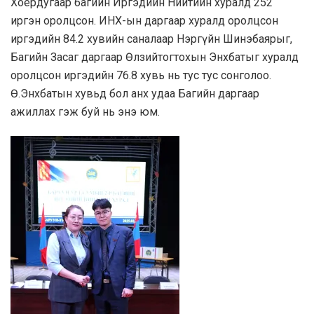
Хоёрдугаар багийн Иргэдийн Нийтийн хуралд 252
иргэн оролцсон. ИНХ-ын даргаар хуралд оролцсон
иргэдийн 84.2 хувийн саналаар Нэргүйн Шинэбаярыг,
Багийн Засаг даргаар Өлзийтогтохын Энхбатыг хуралд
оролцсон иргэдийн 76.8 хувь нь тус тус сонголоо.
Ө.Энхбатын хувьд бол анх удаа Багийн даргаар
ажиллах гэж буй нь энэ юм.