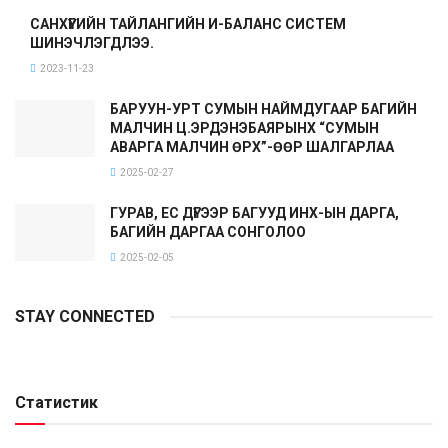
САНХҮҮГИЙН ТАЙЛАНГИЙН И-БАЛАНС СИСТЕМ
ШИНЭЧЛЭГДЛЭЭ.
2023-11-23
БАРУУН-УРТ СУМЫН НАЙМДУГААР БАГИЙН
МАЛЧИН Ц.ЭРДЭНЭБАЯРЫНХ “СУМЫН
АВАРГА МАЛЧИН ӨРХ”-ӨӨР ШАЛГАРЛАА
2025-02-27
ГУРАВ, ЕС ДҮГЭЭР БАГУУД ИНХ-ЫН ДАРГА,
БАГИЙН ДАРГАА СОНГОЛОО
2025-02-05
STAY CONNECTED
Статистик