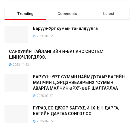
Trending
Comments
Latest
Баруун-Урт сумын танилцуулга
2020-01-02
САНХҮҮГИЙН ТАЙЛАНГИЙН И-БАЛАНС СИСТЕМ
ШИНЭЧЛЭГДЛЭЭ.
2023-11-23
БАРУУН-УРТ СУМЫН НАЙМДУГААР БАГИЙН
МАЛЧИН Ц.ЭРДЭНЭБАЯРЫНХ “СУМЫН
АВАРГА МАЛЧИН ӨРХ”-ӨӨР ШАЛГАРЛАА
2025-02-27
ГУРАВ, ЕС ДҮГЭЭР БАГУУД ИНХ-ЫН ДАРГА,
БАГИЙН ДАРГАА СОНГОЛОО
2025-02-05