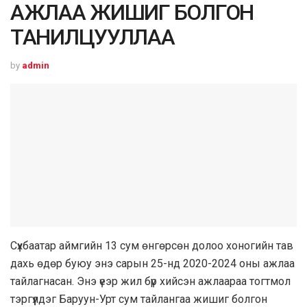
АЖЛАА ЖИШИГ БОЛГОН
ТАНИЛЦУУЛЛАА
by
admin
Сүхбаатар аймгийн 13 сум өнгөрсөн долоо хоногийн тав
дахь өдөр буюу энэ сарын 25-нд 2020-2024 оны ажлаа
тайлагнасан. Энэ үеэр жил бүр хийсэн ажлаараа тогтмол
тэргүүлдэг Баруун-Урт сум тайлангаа жишиг болгон