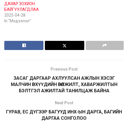
ДАЯАР ЗОХИОН
БАЙГУУЛАГДЛАА
2025-04-28
In "Мэдээлэл"
Previous Post
ЗАСАГ ДАРГААР АХЛУУЛСАН АЖЛЫН ХЭСЭГ
МАЛЧИН ӨРХҮҮДИЙН ӨВӨЛЖИЛТ, ХАВАРЖИЛТЫН
БЭЛТГЭЛ АЖИЛТАЙ ТАНИЛЦАЖ БАЙНА
Next Post
ГУРАВ, ЕС ДҮГЭЭР БАГУУД ИНХ-ЫН ДАРГА, БАГИЙН
ДАРГАА СОНГОЛОО