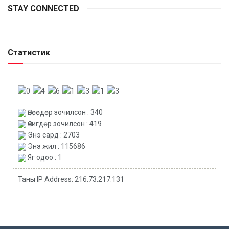
STAY CONNECTED
Статистик
Өнөөдөр зочилсон : 340
Өчигдөр зочилсон : 419
Энэ сард : 2703
Энэ жил : 115686
Яг одоо : 1
Таны IP Address: 216.73.217.131