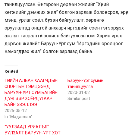
танилцуулсан. Өнгөрсөн дөрвөн жилийг “Хүний
хөгжлийг дэмжих жил” болгон зарлаж боловсрол, эрүүл
мэнд, урлаг соёл, бүтээн байгуулалт, хөрөнгө
оруулалтад онцгой анхаарч иргэдийг соён гэгээрүүлэх
ажлыг тасралтгүй зохион байгуулсан юм. Харин ирэх
дөрвөн жилийг Баруун-Урт сум “Иргэдийн оролцоог
нэмэгдүүлэх жил” болгон зарлаад байна.
Related
ТӨРИЙН АЛБАН ХААГЧДЫН
Баруун-Урт сумын
СПОРТЫН ТЭМЦЭЭНД
танилцуулга
БАРУУН-УРТ СУМ БАГИЙН
2020-01-02
ДҮНГЭЭР ХОЁРДУГААР
Similar post
БАЙР ЭЗЭЛЛЭЭ
2025-05-12
In "Мэдээлэл"
“УУЛЗААД УРИАЛЪЯ”
УУЛЗАЛТ БАРУУН-УРТ ХОТ