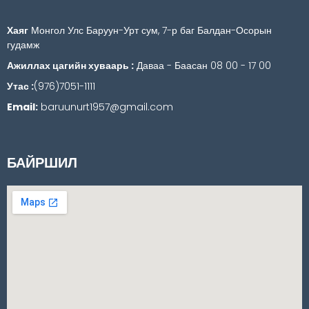
Хаяг
Монгол Улс Баруун-Урт сум, 7-р баг Балдан-Осорын
гудамж
Ажиллах цагийн хуваарь :
Даваа - Баасан 08 00 - 17 00
Утас :
(976)7051-1111
Email:
baruunurt1957@gmail.com
БАЙРШИЛ