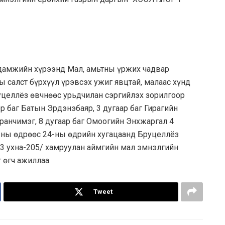
мжийн хүрээнд Мал, амьтны үржих чадвар
вны салст бүрхүүл үрэвсэх ужиг явцтай, малаас хүнд
уцеллёз өвчнөөс урьдчилан сэргийлэх зорилгоор
эр баг Батын Эрдэнэбаяр, 3 дугаар баг Гирагийн
ранчимэг, 8 дугаар баг Омоогийн Энхжаргал 4
2-ны өдрөөс 24-ны өдрийн хугацаанд Бруцеллёз
63 ухна-205/ хамруулан аймгийн мал эмнэлгийн
өгч ажиллаа.
Tweet