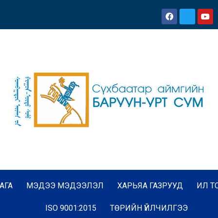
АГА
МЭДЭЭ МЭДЭЭЛЭЛ
ХАРЬЯА ГАЗРУУД
ИЛ Т
ISO 9001:2015
ТӨРИЙН ҮЙЛЧИЛГЭЭ