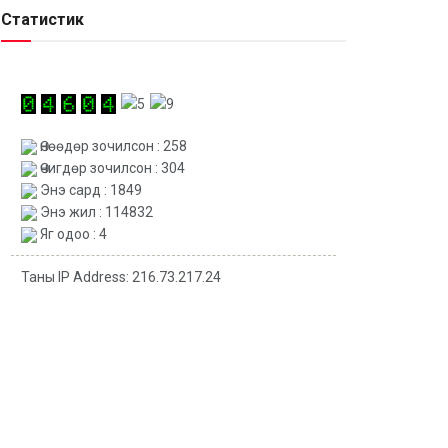
Статистик
Өнөөдөр зочилсон : 258
Өчигдөр зочилсон : 304
Энэ сард : 1849
Энэ жил : 114832
Яг одоо : 4
Таны IP Address: 216.73.217.24