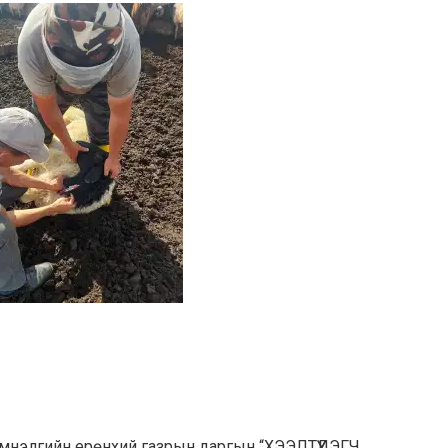
мнэлгийн ерөнхий газрын даргын “ХЭЭЛТҮҮЛЭГЧ