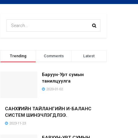
Trending
Comments
Latest
Баруун-Урт сумын
танилцуулга
2020-01-02
САНХҮҮГИЙН ТАЙЛАНГИЙН И-БАЛАНС
СИСТЕМ ШИНЭЧЛЭГДЛЭЭ.
2023-11-23
БАРУУН-УРТ СУМЫН