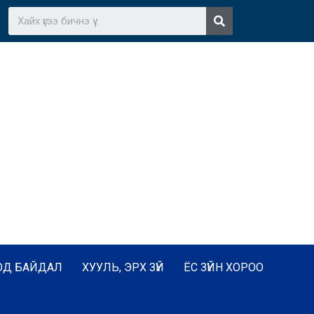
ОД БАЙДАЛ
ХУУЛЬ, ЭРХ ЗҮЙ
ЁС ЗҮЙН ХОРОО