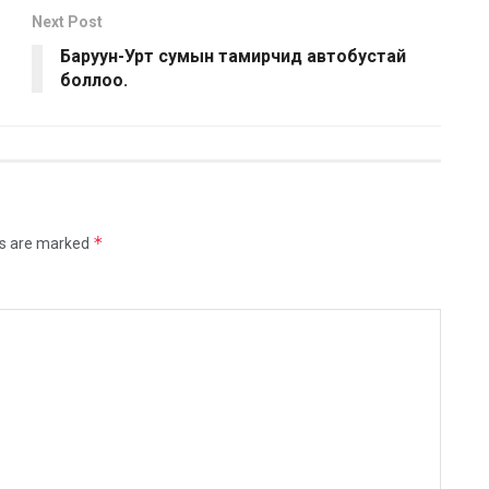
Next Post
Баруун-Урт сумын тамирчид автобустай
боллоо.
*
ds are marked