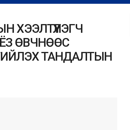
Н ХЭЭЛТҮҮЛЭГЧ
ЁЗ ӨВЧНӨӨС
ГИЙЛЭХ ТАНДАЛТЫН