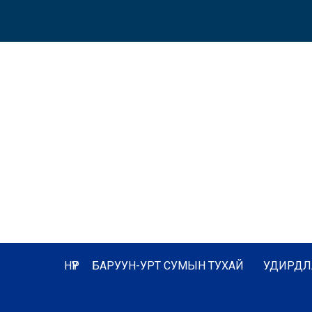
НҮҮР
БАРУУН-УРТ СУМЫН ТУХАЙ
УДИРДЛ