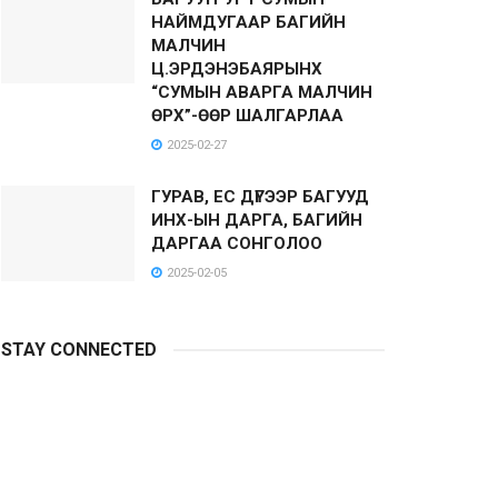
НАЙМДУГААР БАГИЙН
МАЛЧИН
Ц.ЭРДЭНЭБАЯРЫНХ
“СУМЫН АВАРГА МАЛЧИН
ӨРХ”-ӨӨР ШАЛГАРЛАА
2025-02-27
ГУРАВ, ЕС ДҮГЭЭР БАГУУД
ИНХ-ЫН ДАРГА, БАГИЙН
ДАРГАА СОНГОЛОО
2025-02-05
STAY CONNECTED