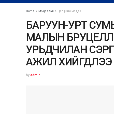
Home
Мэдээлэл
Цаг үеийн мэдээ
БАРУУН-УРТ СУМЫ
МАЛЫН БРУЦЕЛЛ
УРЬДЧИЛАН СЭР
АЖИЛ ХИЙГДЛЭЭ
by
admin