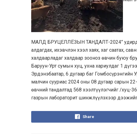
МАЛД БРУЦЕЛЛЁЗЫН ТАНДАЛТ-2024” удирда
алдагдах, ихэвчлэн хээл хаях, хаг саатах, са
халдварладаг халдвар зооноз өвчин буюу бр
Баруун-Урт сумын хуц, ухна хариулдаг 1 дүгэ
Эрдэнэбаатар, 6 дугаар баг Гомбосүрэнгийн У
малчин сууриас 2024 оны 08 дугаар сарын 2
өвчний тандалтад 568 хээлтүүлэгчийг /хуц-3
газрын лабораторит шинжлүүлэхээр дээжийг 
Share