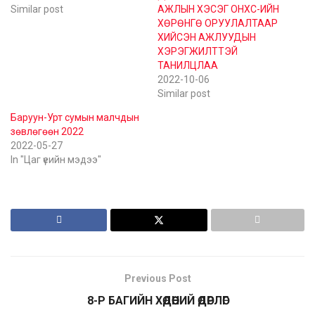
Similar post
АЖЛЫН ХЭСЭГ ОНХС-ИЙН
ХӨРӨНГӨ ОРУУЛАЛТААР
ХИЙСЭН АЖЛУУДЫН
ХЭРЭГЖИЛТТЭЙ
ТАНИЛЦЛАА
2022-10-06
Similar post
Баруун-Урт сумын малчдын
зөвлөгөөн 2022
2022-05-27
In "Цаг үеийн мэдээ"
Previous Post
8-Р БАГИЙН ХӨДӨӨНИЙ ӨДӨРЛӨГ