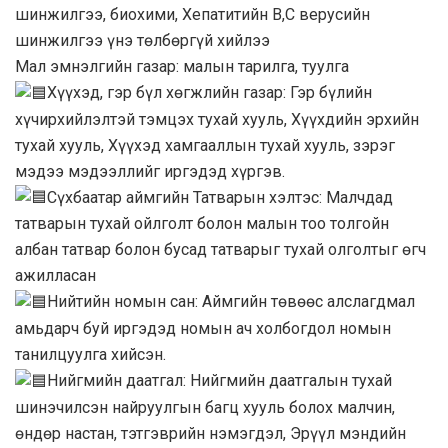
шинжилгээ, биохими, Хепатитийн В,С верусийн
шинжилгээ үнэ төлбөргүй хийлээ
Мал эмнэлгийн газар: малын тарилга, туулга
Хүүхэд, гэр бүл хөгжлийн газар: Гэр бүлийн
хүчирхийлэлтэй тэмцэх тухай хууль, Хүүхдийн эрхийн
тухай хууль, Хүүхэд хамгааллын тухай хууль, зэрэг
мэдээ мэдээллийг иргэдэд хүргэв.
Сүхбаатар аймгийн Татварын хэлтэс: Малчдад
татварын тухай ойлголт болон малын тоо толгойн
албан татвар болон бусад татварыг тухай олголтыг өгч
ажилласан
Нийтийн номын сан: Аймгийн төвөөс алслагдмал
амьдарч буй иргэдэд номын ач холбогдол номын
танилцуулга хийсэн.
Нийгмийн даатгал: Нийгмийн даатгалын тухай
шинэчилсэн найруулгын багц хууль болох малчин,
өндөр настан, тэтгэврийн нэмэгдэл, Эрүүл мэндийн