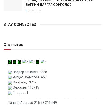
ГУРАВ, ЕС ДҮГЭЭР БАГУУД ИНХ-ЫН ДАРГА,
БАГИЙН ДАРГАА СОНГОЛОО
2025-02-05
STAY CONNECTED
Статистик
Өнөөдөр зочилсон : 388
Өчигдөр зочилсон : 458
Энэ сард : 3732
Энэ жил : 116715
Яг одоо : 1
Таны IP Address: 216.73.216.149