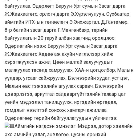
байгууллаа. Өдөрлөгт Баруун-Урт сумын Засаг дарга
Ж.Жавхаатөгс, орлогч дарга Э.Хүрэлчулуун, Сүхбаатар
аймгийн ИТХ-ын төлөөлөгч Э.Энхжаргал, Д.Гантөмөр,
8-р багийн засаг дарга Г.Мөнгөнбаяр, төрийн
байгууллагын 20 гаруй албан хаагчид оролцлоо.
Өдөрлөгийн нээж Баруун-Урт сумын Засаг дарга
Ж.Жавхаатөгс Хөдөө аж ахуйн чиглэлээр хийж
хэрэгжүүлсэн ажил, Цөөн малтай залуучуудыг
малжуулах төсөлд хамруулах, ХАА-н цогцолбор, Малын
үүлдэр, угсааг сайжруулах, Бэлчээрийн худаг, уст цэг,
Малын өвс тэжээлийн агуулах саравч, Бэлчээрийн
цэвэрлэгээ, ариутгал халдваргүйтгэлийн талаар цаг
үеийн мэдээлэл танилцуулж, иргэдийн өргөдөл,
гомдлыг нээлттэй сонсож хамтарч ажиллаа.
Өдөрлөгөөр төрийн байгууллагуудын үйлчилгээ:
Аймгийн нэгдсэн эмнэлэг: Мэдрэл, дотор хэвлийн
эхо эмчийн үзлэг, зөвлөгөө, цусны ерөнхий