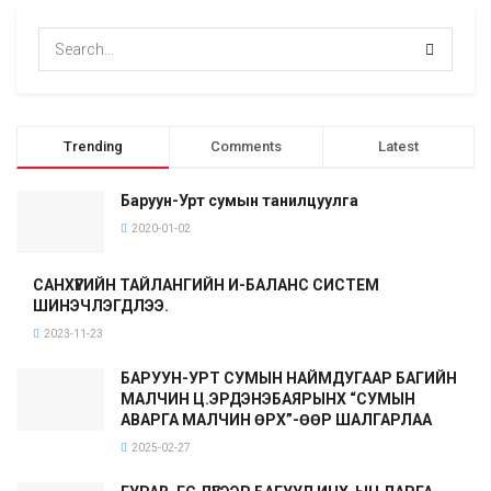
Trending
Comments
Latest
Баруун-Урт сумын танилцуулга
2020-01-02
САНХҮҮГИЙН ТАЙЛАНГИЙН И-БАЛАНС СИСТЕМ
ШИНЭЧЛЭГДЛЭЭ.
2023-11-23
БАРУУН-УРТ СУМЫН НАЙМДУГААР БАГИЙН
МАЛЧИН Ц.ЭРДЭНЭБАЯРЫНХ “СУМЫН
АВАРГА МАЛЧИН ӨРХ”-ӨӨР ШАЛГАРЛАА
2025-02-27