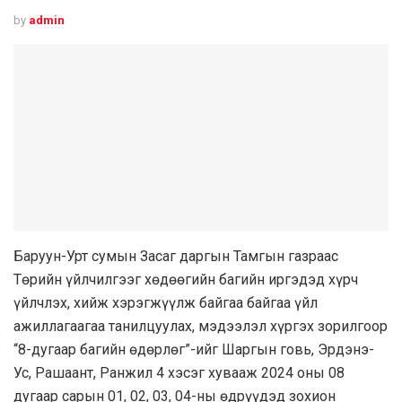
by
admin
Баруун-Урт сумын Засаг даргын Тамгын газраас
Төрийн үйлчилгээг хөдөөгийн багийн иргэдэд хүрч
үйлчлэх, хийж хэрэгжүүлж байгаа байгаа үйл
ажиллагаагаа танилцуулах, мэдээлэл хүргэх зорилгоор
“8-дугаар багийн өдөрлөг”-ийг Шаргын говь, Эрдэнэ-
Ус, Рашаант, Ранжил 4 хэсэг хувааж 2024 оны 08
дугаар сарын 01, 02, 03, 04-ны өдрүүдэд зохион