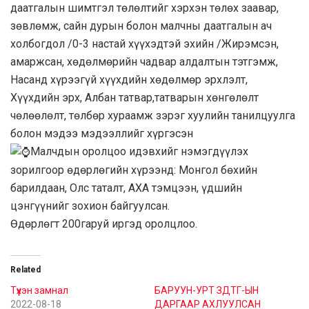
даатгалын шимтгэл төлөлтийг хэрхэн төлөх заавар,
зөвлөмж, сайн дурын болон малчны даатгалын ач
холбогдол /0-3 настай хүүхэдтэй эхийн /Жирэмсэн,
амаржсан, хөдөлмөрийн чадвар алдалтын тэтгэмж,
Насанд хүрээгүй хүүхдийн хөдөлмөр эрхлэлт,
Хүүхдийн эрх, Албан татвар,татварын хөнгөлөлт
чөлөөлөлт, төлбөр хураамж зэрэг хуулийн танилцуулга
болон мэдээ мэдээллийг хүргэсэн
Малчдын оролцоо идэвхийг нэмэгдүүлэх
зорилгоор өдөрлөгийн хүрээнд: Монгол бөхийн
барилдаан, Олс таталт, АХА тэмцээн, үдшийн
цэнгүүнийг зохион байгуулсан.
Өдөрлөгт 200гаруй иргэд оролцлоо.
Related
Түүхэн замнал
БАРУУН-УРТ ЗДТГ-ЫН
2022-08-18
ДАРГААР АХЛУУЛСАН