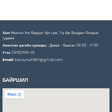
Хаяг
Монгол Улс Баруун-Урт сум, 7-р баг Балдан-Осорын
гудамж
Ажиллах цагийн хуваарь :
Даваа - Баасан 08 00 - 17 00
Утас :
(976)7051-1111
Email:
baruunurt1957@gmail.com
БАЙРШИЛ