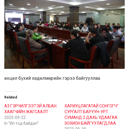
өхцөл бүхий хөдөлмөрийн гэрээ байгууллаа.
Related
А3 ГЭРЧИЛГЭЭТЭЙ АЛБАН
ХАРИУЦЛАГАТАЙ СОНГОГЧ”
ХААГЧИЙН ЖАГСААЛТ
СУРГАЛТ БАРУУН-УРТ
2025-09-22
СУМАНД 2 ДАХЬ УДААГАА
In "Ил тод байдал"
ЗОХИОН БАЙГУУЛАГДЛАА
2023-09-18