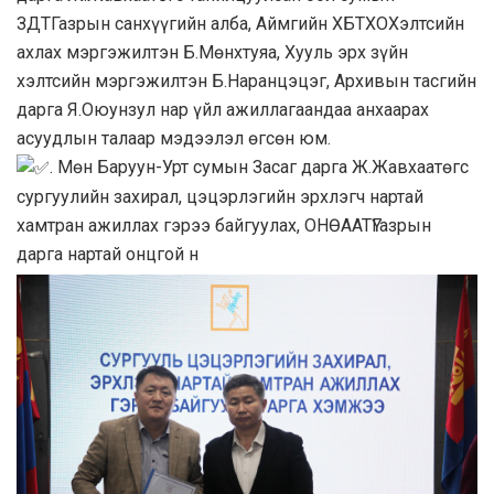
ЗДТГазрын санхүүгийн алба, Аймгийн ХБТХОХэлтсийн
ахлах мэргэжилтэн Б.Мөнхтуяа, Хууль эрх зүйн
хэлтсийн мэргэжилтэн Б.Наранцэцэг, Архивын тасгийн
дарга Я.Оюунзул нар үйл ажиллагаандаа анхаарах
асуудлын талаар мэдээлэл өгсөн юм.
. Мөн Баруун-Урт сумын Засаг дарга Ж.Жавхаатөгс
сургуулийн захирал, цэцэрлэгийн эрхлэгч нартай
хамтран ажиллах гэрээ байгуулах, ОНӨААТҮГазрын
дарга нартай онцгой н