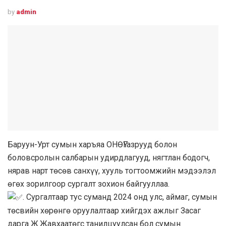
by
admin
Баруун-Урт сумын харъяа ОНӨҮГазрууд болон
боловсролын салбарын удирдлагууд, нягтлан бодогч,
нярав нарт төсөв санхүү, хууль тогтоомжийн мэдээлэл
өгөх зорилгоор сургалт зохион байгууллаа.
. Сургалтаар тус суманд 2024 онд улс, аймаг, сумын
төсвийн хөрөнгө оруулалтаар хийгдэх ажлыг Засаг
дарга Ж.Жавхаатөгс танилцуулсан бол сумын