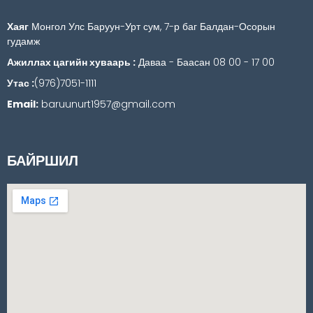
Хаяг
Монгол Улс Баруун-Урт сум, 7-р баг Балдан-Осорын
гудамж
Ажиллах цагийн хуваарь :
Даваа - Баасан 08 00 - 17 00
Утас :
(976)7051-1111
Email:
baruunurt1957@gmail.com
БАЙРШИЛ