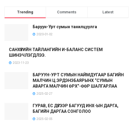
Trending
Comments
Latest
Баруун-Урт сумын танилцуулга
2020-01-02
САНХҮҮГИЙН ТАЙЛАНГИЙН И-БАЛАНС СИСТЕМ
ШИНЭЧЛЭГДЛЭЭ.
2023-11-23
БАРУУН-УРТ СУМЫН НАЙМДУГААР БАГИЙН
МАЛЧИН Ц.ЭРДЭНЭБАЯРЫНХ “СУМЫН
АВАРГА МАЛЧИН ӨРХ”-ӨӨР ШАЛГАРЛАА
2025-02-27
ГУРАВ, ЕС ДҮГЭЭР БАГУУД ИНХ-ЫН ДАРГА,
БАГИЙН ДАРГАА СОНГОЛОО
2025-02-05