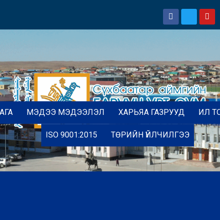
АГА
МЭДЭЭ МЭДЭЭЛЭЛ
ХАРЬЯА ГАЗРУУД
ИЛ Т
ISO 9001:2015
ТӨРИЙН ҮЙЛЧИЛГЭЭ