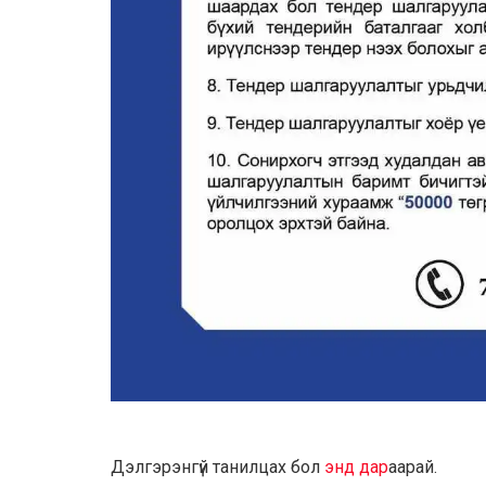
Дэлгэрэнгүй танилцах бол
энд дар
аарай.