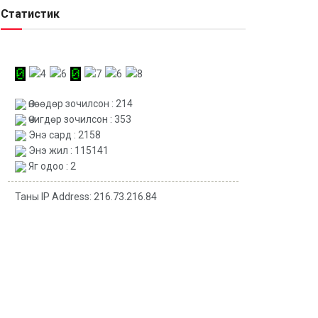
Статистик
Өнөөдөр зочилсон : 214
Өчигдөр зочилсон : 353
Энэ сард : 2158
Энэ жил : 115141
Яг одоо : 2
Таны IP Address: 216.73.216.84