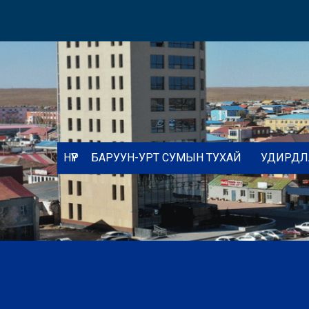
НҮҮР
БАРУУН-УРТ СУМЫН ТУХАЙ
УДИРДЛ