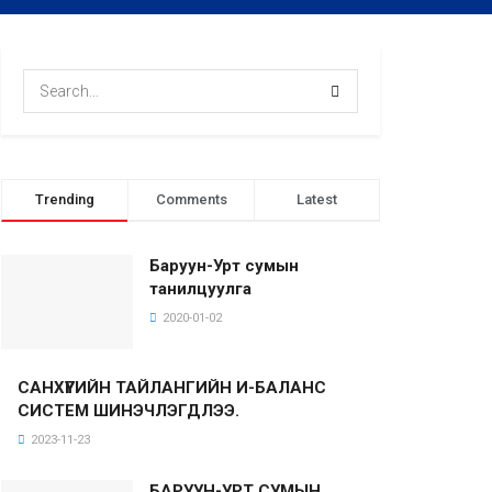
Trending
Comments
Latest
Баруун-Урт сумын
танилцуулга
2020-01-02
САНХҮҮГИЙН ТАЙЛАНГИЙН И-БАЛАНС
СИСТЕМ ШИНЭЧЛЭГДЛЭЭ.
2023-11-23
БАРУУН-УРТ СУМЫН