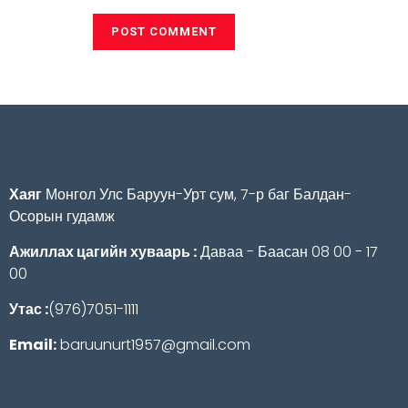
Хаяг
Монгол Улс Баруун-Урт сум, 7-р баг Балдан-
Осорын гудамж
Ажиллах цагийн хуваарь :
Даваа - Баасан 08 00 - 17
00
Утас :
(976)7051-1111
Email:
baruunurt1957@gmail.com