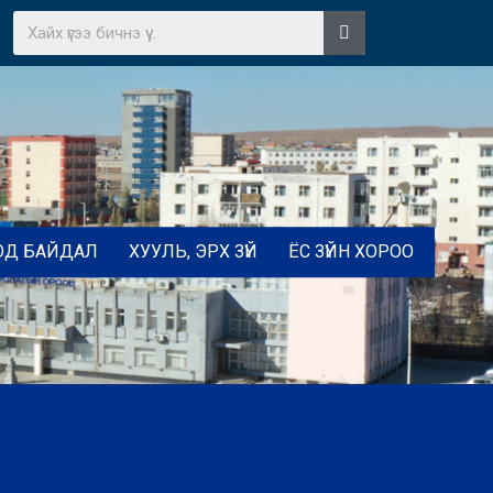
ОД БАЙДАЛ
ХУУЛЬ, ЭРХ ЗҮЙ
ЁС ЗҮЙН ХОРОО