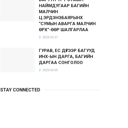
НАЙМДУГААР БАГИЙН
МАЛЧИН
Ц.ЭРДЭНЭБАЯРЫНХ
“СУМЫН АВАРГА МАЛЧИН
ӨРХ”-ӨӨР ШАЛГАРЛАА
2025-02-27
ГУРАВ, ЕС ДҮГЭЭР БАГУУД
ИНХ-ЫН ДАРГА, БАГИЙН
ДАРГАА СОНГОЛОО
2025-02-05
STAY CONNECTED