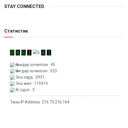
STAY CONNECTED
Статистик
Өнөөдөр зочилсон : 45
Өчигдөр зочилсон : 523
Энэ сард : 2931
Энэ жил : 115914
Яг одоо : 3
Таны IP Address: 216.73.216.164