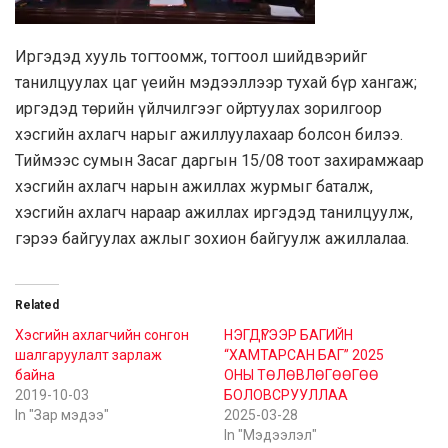
Иргэдэд хууль тогтоомж, тогтоол шийдвэрийг
танилцуулах цаг үеийн мэдээллээр тухай бүр хангаж;
иргэдэд төрийн үйлчилгээг ойртуулах зорилгоор
хэсгийн ахлагч нарыг ажиллуулахаар болсон билээ.
Тиймээс сумын Засаг даргын 15/08 тоот захирамжаар
хэсгийн ахлагч нарын ажиллах журмыг баталж,
хэсгийн ахлагч нараар ажиллах иргэдэд танилцуулж,
гэрээ байгуулах ажлыг зохион байгуулж ажиллалаа.
Related
Хэсгийн ахлагчийн сонгон
НЭГДҮГЭЭР БАГИЙН
шалгаруулалт зарлаж
“ХАМТАРСАН БАГ” 2025
байна
ОНЫ ТӨЛӨВЛӨГӨӨГӨӨ
2019-10-03
БОЛОВСРУУЛЛАА
In "Зар мэдээ"
2025-03-28
In "Мэдээлэл"