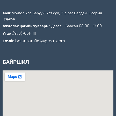
Хаяг
Монгол Улс Баруун-Урт сум, 7-р баг Балдан-Осорын
гудамж
Ажиллах цагийн хуваарь :
Даваа - Баасан 08 00 - 17 00
Утас :
(976)7051-1111
Email:
baruunurt1957@gmail.com
БАЙРШИЛ