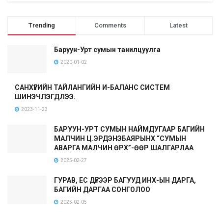
Trending
Comments
Latest
Баруун-Урт сумын танилцуулга
2020-01-02
САНХҮҮГИЙН ТАЙЛАНГИЙН И-БАЛАНС СИСТЕМ
ШИНЭЧЛЭГДЛЭЭ.
2023-11-23
БАРУУН-УРТ СУМЫН НАЙМДУГААР БАГИЙН
МАЛЧИН Ц.ЭРДЭНЭБАЯРЫНХ “СУМЫН
АВАРГА МАЛЧИН ӨРХ”-ӨӨР ШАЛГАРЛАА
2025-02-27
ГУРАВ, ЕС ДҮГЭЭР БАГУУД ИНХ-ЫН ДАРГА,
БАГИЙН ДАРГАА СОНГОЛОО
2025-02-05