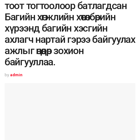
тоот тогтоолоор батлагдсан
Багийн хөгжлийн хөтөлбөрийн
хүрээнд багийн хэсгийн
ахлагч нартай гэрээ байгуулах
ажлыг өнөөдөр зохион
байгууллаа.
by
admin