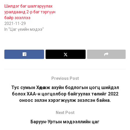
Шилдэг баг шалгаруулах
уралдаанд 2-р баг тэргүүн
байр эзэллээ
2021-11-29
In "Цаг үеийн мэдээ"
Previous Post
Тус сумын Хөдөө аж ахуйн бодлогын цогц шийдэл
болох ХАА-н цогцолбор байгуулах төслийг 2022
оноос эхлэн хэрэгжүүлж эхэлсэн байна.
Next Post
Баруун-Уртын мэдээллийн цаг