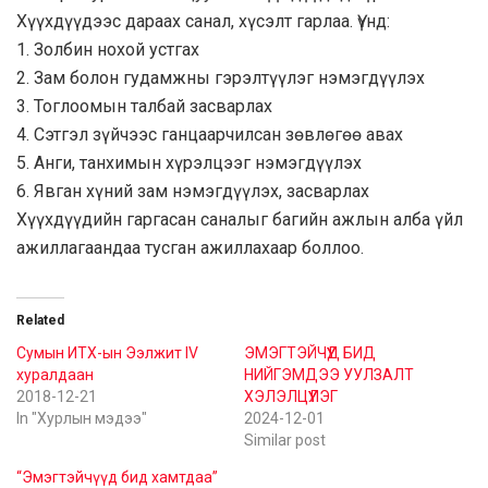
Хүүхдүүдээс дараах санал, хүсэлт гарлаа. Үүнд:
1. Золбин нохой устгах
2. Зам болон гудамжны гэрэлтүүлэг нэмэгдүүлэх
3. Тоглоомын талбай засварлах
4. Сэтгэл зүйчээс ганцаарчилсан зөвлөгөө авах
5. Анги, танхимын хүрэлцээг нэмэгдүүлэх
6. Явган хүний зам нэмэгдүүлэх, засварлах
Хүүхдүүдийн гаргасан саналыг багийн ажлын алба үйл
ажиллагаандаа тусган ажиллахаар боллоо.
Related
Сумын ИТХ-ын Ээлжит IV
ЭМЭГТЭЙЧҮҮД БИД
хуралдаан
НИЙГЭМДЭЭ УУЛЗАЛТ
2018-12-21
ХЭЛЭЛЦҮҮЛЭГ
In "Хурлын мэдээ"
2024-12-01
Similar post
“Эмэгтэйчүүд бид хамтдаа”