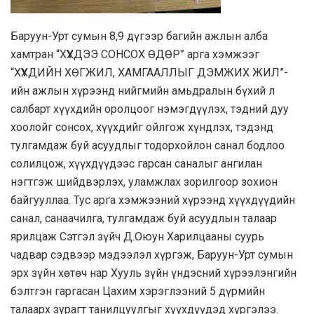
Баруун-Урт сумын 8,9 дүгээр багийн ажлын алба
хамтран “ХҮҮХДЭЭ СОНСОХ ӨДӨР” арга хэмжээг
“ХҮҮХДИЙН ХӨГЖИЛ, ХАМГААЛЛЫГ ДЭМЖИХ ЖИЛ”-
ийн ажлын хүрээнд нийгмийн амьдралын бүхий л
салбарт хүүхдийн оролцоог нэмэгдүүлэх, тэдний дуу
хоолойг сонсох, хүүхдийг ойлгож хүндлэх, тэдэнд
тулгамдаж буй асуудлыг тодорхойлон санал бодлоо
солилцож, хүүхдүүдээс гарсан саналыг ангилан
нэгтгэж шийдвэрлэх, уламжлах зорилгоор зохион
байгууллаа. Тус арга хэмжээний хүрээнд хүүхдүүдийн
санал, санаачилга, тулгамдаж буй асуудлын талаар
ярилцаж Сэтгэл зүйч Д.Оюун Харилцааны суурь
чадвар сэдвээр мэдээлэл хүргэж, Баруун-Урт сумын
эрх зүйн хөтөч нар Хууль зүйн үндэсний хүрээлэнгийн
бэлтгэн гаргасан Цахим хэрэглээний 5 дүрмийн
талаарх зурагт танилцуулгыг хүүхдүүдэд хүргэлээ.