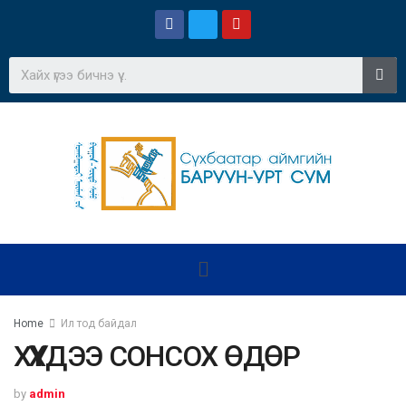
Home
Ил тод байдал
ХҮҮХДЭЭ СОНСОХ ӨДӨР
by
admin