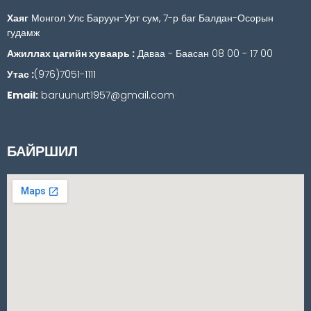
Хаяг
Монгол Улс Баруун-Урт сум, 7-р баг Балдан-Осорын
гудамж
Ажиллах цагийн хуваарь :
Даваа - Баасан 08 00 - 17 00
Утас :
(976)7051-1111
Email:
baruunurt1957@gmail.com
БАЙРШИЛ