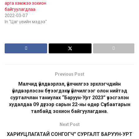
арга хэмжээ зохион
байгуулагдлаа
2022-03-07
In "Цаг үеийн мэдээ"
Previous Post
Малчид үйлдвэрлэл, үйлчилгээ эрхлэгчдийн
үйлдвэрлэсэн бүтээгдэхүүн үйлчилгээг олон нийтэд
сурталчлан таниулах “Баруун-Урт 2023” үзэсгэлэн
худалдаа 09 дүгээр сарын 22-ны өдөр Сүхбаатарын
талбайд зохион байгуулагдана.
Next Post
ХАРИУЦЛАГАТАЙ СОНГОГЧ” СУРГАЛТ БАРУУН-УРТ