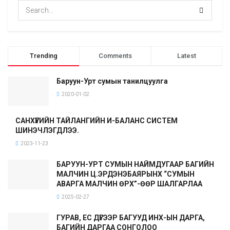
Trending
Comments
Latest
Баруун-Урт сумын танилцуулга
2020-01-02
САНХҮҮГИЙН ТАЙЛАНГИЙН И-БАЛАНС СИСТЕМ
ШИНЭЧЛЭГДЛЭЭ.
2023-11-23
БАРУУН-УРТ СУМЫН НАЙМДУГААР БАГИЙН
МАЛЧИН Ц.ЭРДЭНЭБАЯРЫНХ “СУМЫН
АВАРГА МАЛЧИН ӨРХ”-ӨӨР ШАЛГАРЛАА
2025-02-27
ГУРАВ, ЕС ДҮГЭЭР БАГУУД ИНХ-ЫН ДАРГА,
БАГИЙН ДАРГАА СОНГОЛОО