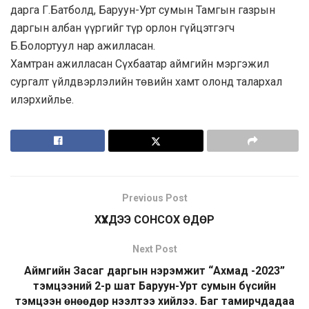
дарга Г.Батболд, Баруун-Урт сумын Тамгын газрын
даргын албан үүргийг түр орлон гүйцэтгэгч
Б.Болортуул нар ажилласан.
Хамтран ажилласан Сүхбаатар аймгийн мэргэжил
сургалт үйлдвэрлэлийн төвийн хамт олонд талархал
илэрхийлье.
Previous Post
ХҮҮХДЭЭ СОНСОХ ӨДӨР
Next Post
Аймгийн Засаг даргын нэрэмжит “Ахмад -2023”
тэмцээний 2-р шат Баруун-Урт сумын бүсийн
тэмцээн өнөөдөр нээлтээ хийлээ. Баг тамирчдадаа