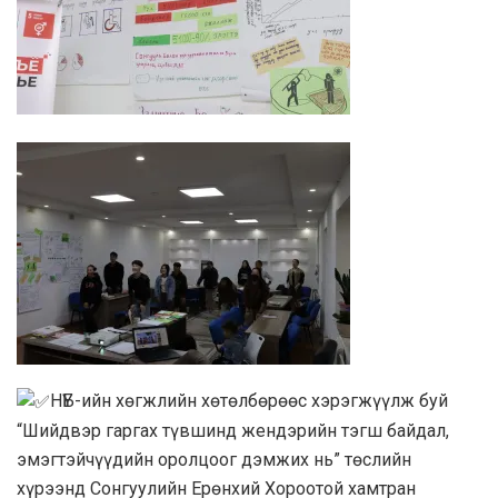
НҮБ-ийн хөгжлийн хөтөлбөрөөс хэрэгжүүлж буй
“Шийдвэр гаргах түвшинд жендэрийн тэгш байдал,
эмэгтэйчүүдийн оролцоог дэмжих нь” төслийн
хүрээнд Сонгуулийн Ерөнхий Хороотой хамтран