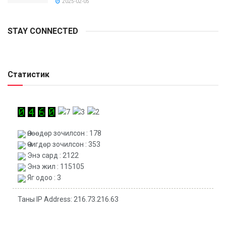
2025-02-05
STAY CONNECTED
Статистик
Өнөөдөр зочилсон : 178
Өчигдөр зочилсон : 353
Энэ сард : 2122
Энэ жил : 115105
Яг одоо : 3
Таны IP Address: 216.73.216.63