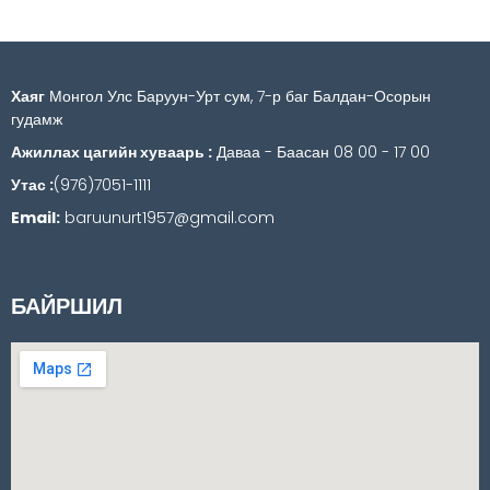
Хаяг
Монгол Улс Баруун-Урт сум, 7-р баг Балдан-Осорын
гудамж
Ажиллах цагийн хуваарь :
Даваа - Баасан 08 00 - 17 00
Утас :
(976)7051-1111
Email:
baruunurt1957@gmail.com
БАЙРШИЛ