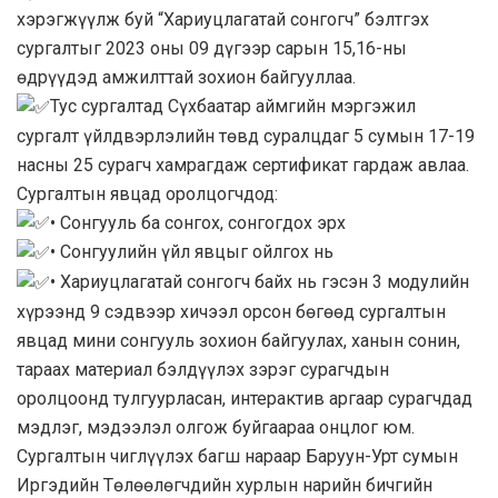
хэрэгжүүлж буй “Хариуцлагатай сонгогч” бэлтгэх
сургалтыг 2023 оны 09 дүгээр сарын 15,16-ны
өдрүүдэд амжилттай зохион байгууллаа.
Тус сургалтад Сүхбаатар аймгийн мэргэжил
сургалт үйлдвэрлэлийн төвд суралцдаг 5 сумын 17-19
насны 25 сурагч хамрагдаж сертификат гардаж авлаа.
Сургалтын явцад оролцогчдод:
• Сонгууль ба сонгох, сонгогдох эрх
• Сонгуулийн үйл явцыг ойлгох нь
• Хариуцлагатай сонгогч байх нь гэсэн 3 модулийн
хүрээнд 9 сэдвээр хичээл орсон бөгөөд сургалтын
явцад мини сонгууль зохион байгуулах, ханын сонин,
тараах материал бэлдүүлэх зэрэг сурагчдын
оролцоонд тулгуурласан, интерактив аргаар сурагчдад
мэдлэг, мэдээлэл олгож буйгаараа онцлог юм.
Сургалтын чиглүүлэх багш нараар Баруун-Урт сумын
Иргэдийн Төлөөлөгчдийн хурлын нарийн бичгийн