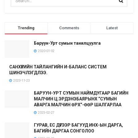
Trending
Comments
Latest
Баруун-Урт сумын танилцуулга
2020-01-02
САНХҮҮГИЙН ТАЙЛАНГИЙН И-БАЛАНС СИСТЕМ
ШИНЭЧЛЭГДЛЭЭ.
2023-11-23
БАРУУН-УРТ СУМЫН НАЙМДУГААР БАГИЙН
МАЛЧИН Ц.ЭРДЭНЭБАЯРЫНХ “СУМЫН
АВАРГА МАЛЧИН ӨРХ”-ӨӨР ШАЛГАРЛАА
2025-02-27
ГУРАВ, ЕС ДҮГЭЭР БАГУУД ИНХ-ЫН ДАРГА,
БАГИЙН ДАРГАА СОНГОЛОО