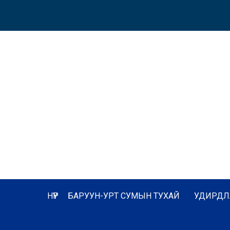
НҮҮР
БАРУУН-УРТ СУМЫН ТУХАЙ
УДИРДЛ