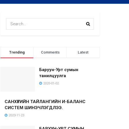
Trending
Comments
Latest
Баруун-Урт сумын
танилцуулга
2020-01-02
САНХҮҮГИЙН ТАЙЛАНГИЙН И-БАЛАНС
СИСТЕМ ШИНЭЧЛЭГДЛЭЭ.
2023-11-23
БАРУУН-УРТ СУМЫН