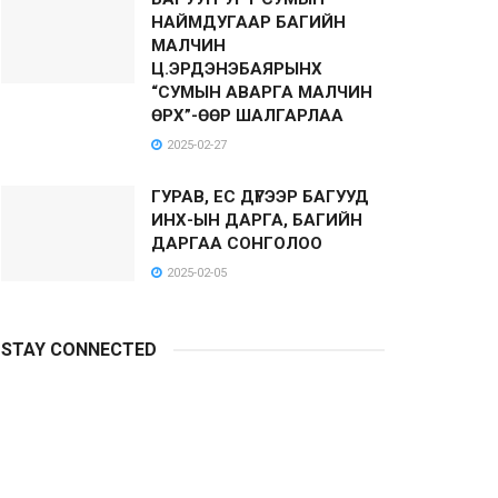
НАЙМДУГААР БАГИЙН
МАЛЧИН
Ц.ЭРДЭНЭБАЯРЫНХ
“СУМЫН АВАРГА МАЛЧИН
ӨРХ”-ӨӨР ШАЛГАРЛАА
2025-02-27
ГУРАВ, ЕС ДҮГЭЭР БАГУУД
ИНХ-ЫН ДАРГА, БАГИЙН
ДАРГАА СОНГОЛОО
2025-02-05
STAY CONNECTED