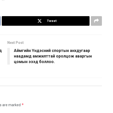
Tweet
Next Post
д
Аймгийн Үндэсний спортын анхдугаар
наадамд амжилттай оролцож аваргын
цомын эзэд боллоо.
*
ds are marked