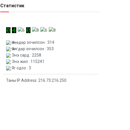
Статистик
Өнөөдөр зочилсон : 314
Өчигдөр зочилсон : 353
Энэ сард : 2258
Энэ жил : 115241
Яг одоо : 3
Таны IP Address: 216.73.216.250