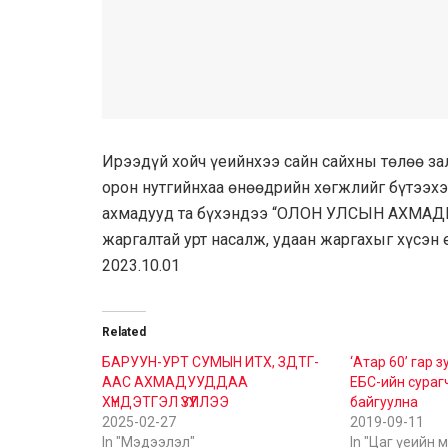
Ирээдүй хойч үеийнхээ сайн сайхны төлөө за
орон нутгийнхаа өнөөдрийн хөгжлийг бүтээхэ
ахмадууд та бүхэндээ “ОЛОН УЛСЫН АХМАДЫ
жаргалтай урт насалж, удаан жаргахыг хүсэн 
2023.10.01
Related
БАРУУН-УРТ СУМЫН ИТХ, ЗДТГ-
‘Атар 60’ гар 
ААС АХМАДУУДДАА
ЕБС-ийн сураг
ХҮНДЭТГЭЛ ҮЗҮҮЛЛЭЭ
байгуулна
2025-02-27
2019-09-11
In "Мэдээлэл"
In "Цаг үеийн 