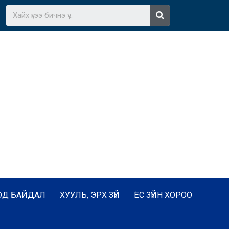
ОД БАЙДАЛ
ХУУЛЬ, ЭРХ ЗҮЙ
ЁС ЗҮЙН ХОРОО