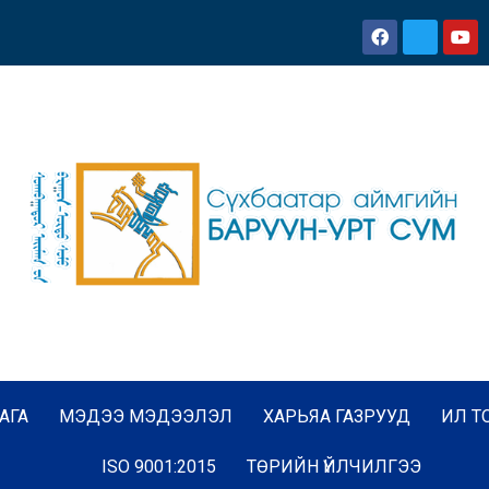
АГА
МЭДЭЭ МЭДЭЭЛЭЛ
ХАРЬЯА ГАЗРУУД
ИЛ Т
ISO 9001:2015
ТӨРИЙН ҮЙЛЧИЛГЭЭ