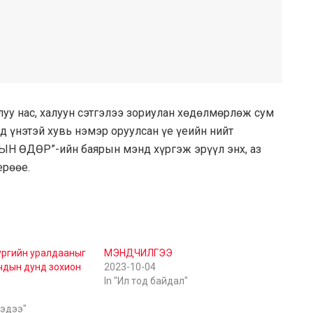
луу нас, халуун сэтгэлээ зориулан хөдөлмөрлөж сум
д үнэтэй хувь нэмэр оруулсан үе үеийн нийт
Н ӨДӨР”-ийн баярын мэнд хүргэж эрүүл энх, аз
ерөөе.
зургийн уралдааныг
МЭНДЧИЛГЭЭ
чдын дунд зохион
2023-10-04
In "Ил тод байдал"
мэдээ"