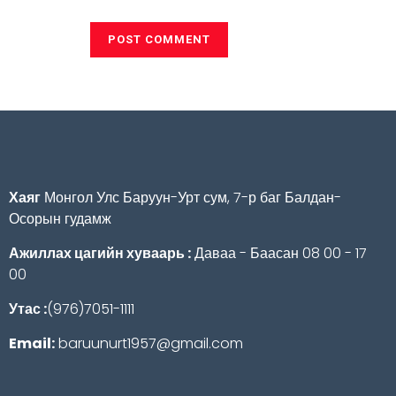
Хаяг
Монгол Улс Баруун-Урт сум, 7-р баг Балдан-
Осорын гудамж
Ажиллах цагийн хуваарь :
Даваа - Баасан 08 00 - 17
00
Утас :
(976)7051-1111
Email:
baruunurt1957@gmail.com