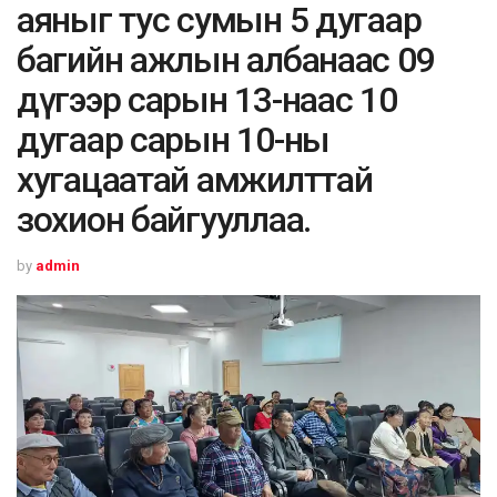
аяныг тус сумын 5 дугаар
багийн ажлын албанаас 09
дүгээр сарын 13-наас 10
дугаар сарын 10-ны
хугацаатай амжилттай
зохион байгууллаа.
by
admin