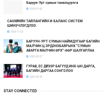
Баруун-Урт сумын танилцуулга
2020-01-02
САНХҮҮГИЙН ТАЙЛАНГИЙН И-БАЛАНС СИСТЕМ
ШИНЭЧЛЭГДЛЭЭ.
2023-11-23
БАРУУН-УРТ СУМЫН НАЙМДУГААР БАГИЙН
МАЛЧИН Ц.ЭРДЭНЭБАЯРЫНХ “СУМЫН
АВАРГА МАЛЧИН ӨРХ”-ӨӨР ШАЛГАРЛАА
2025-02-27
ГУРАВ, ЕС ДҮГЭЭР БАГУУД ИНХ-ЫН ДАРГА,
БАГИЙН ДАРГАА СОНГОЛОО
2025-02-05
STAY CONNECTED