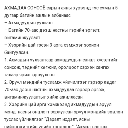
АХМАДАА СОНСОЁ сарын аяны хүрээнд тус сумын 5
дугаар багийн ажлын албанаас
– Ахмадуудын уулзалт
– Багийн 70-аас дээш настны гэрийн эргэлт,
витаминжуулалт
– Хээрийн цай гэсэн 3 арга хэмжээг зохион
байгуулсан.
1. Ахмадын уулзалтаар ахмадуудын санал, хүсэлтийг
сонсож, тэднийг хөгжил, оролцоог хэрхэн хангах
талаар яриаг өрнүүлсэн.
2. Эрүүл мэндийн тусламж үйлчилгээг гэрээр авдаг
70-аас дээш настны ахмадуудаа гэрээр эргэж,
витаминжуулалтыг хийж ажилласан.
3. Хээрийн цай арга хэмжээнд ахмадуудын эрүүл
мэнд, насны онцлогт зориулсан эрүүл мэндийн зөвлөн
туслах үйлчилгээг “Даралт ихдэлт, ясны
сийрэгжилтийн үеийн хооллолт”, “Ахмад настны