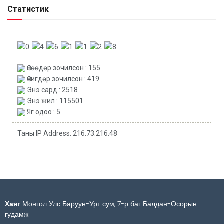
Статистик
Өнөөдөр зочилсон : 155
Өчигдөр зочилсон : 419
Энэ сард : 2518
Энэ жил : 115501
Яг одоо : 5
Таны IP Address: 216.73.216.48
Хаяг
Монгол Улс Баруун-Урт сум, 7-р баг Балдан-Осорын
гудамж