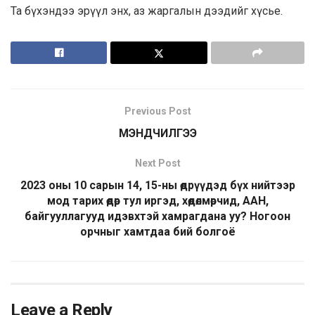
Та бүхэндээ эрүүл энх, аз жаргалын дээдийг хүсье.
Previous Post
МЭНДЧИЛГЭЭ
Next Post
2023 оны 10 сарын 14, 15-ны өдрүүдэд бүх нийтээр
мод тарих өдөр тул иргэд, хөдөлмөрчид, ААН,
байгууллагууд идэвхтэй хамрагдана уу? Ногоон
орчныг хамтдаа бий болгоё
Leave a Reply