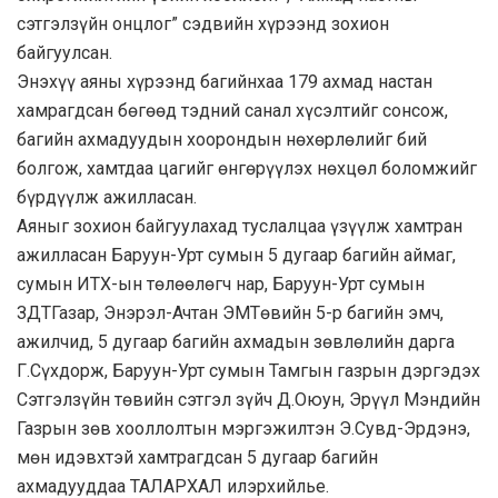
сэтгэлзүйн онцлог” сэдвийн хүрээнд зохион
байгуулсан.
Энэхүү аяны хүрээнд багийнхаа 179 ахмад настан
хамрагдсан бөгөөд тэдний санал хүсэлтийг сонсож,
багийн ахмадуудын хоорондын нөхөрлөлийг бий
болгож, хамтдаа цагийг өнгөрүүлэх нөхцөл боломжийг
бүрдүүлж ажилласан.
Аяныг зохион байгуулахад туслалцаа үзүүлж хамтран
ажилласан Баруун-Урт сумын 5 дугаар багийн аймаг,
сумын ИТХ-ын төлөөлөгч нар, Баруун-Урт сумын
ЗДТГазар, Энэрэл-Ачтан ЭМТөвийн 5-р багийн эмч,
ажилчид, 5 дугаар багийн ахмадын зөвлөлийн дарга
Г.Сүхдорж, Баруун-Урт сумын Тамгын газрын дэргэдэх
Сэтгэлзүйн төвийн сэтгэл зүйч Д.Оюун, Эрүүл Мэндийн
Газрын зөв хооллолтын мэргэжилтэн Э.Сувд-Эрдэнэ,
мөн идэвхтэй хамтрагдсан 5 дугаар багийн
ахмадууддаа ТАЛАРХАЛ илэрхийлье.