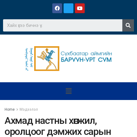
Home
Мэдээлэл
Ахмад настны хөгжил,
оролцоог дэмжих сарын