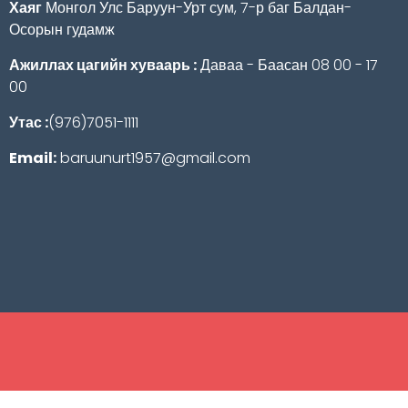
Хаяг
Монгол Улс Баруун-Урт сум, 7-р баг Балдан-
Осорын гудамж
Ажиллах цагийн хуваарь :
Даваа - Баасан 08 00 - 17
00
Утас :
(976)7051-1111
Email:
baruunurt1957@gmail.com