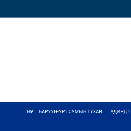
НҮҮР
БАРУУН-УРТ СУМЫН ТУХАЙ
УДИРДЛ