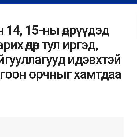
 14, 15-ны өдрүүдэд
их өдөр тул иргэд,
байгууллагууд идэвхтэй
огоон орчныг хамтдаа