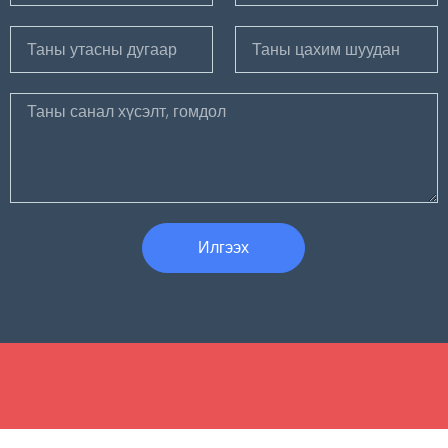
Илгээх