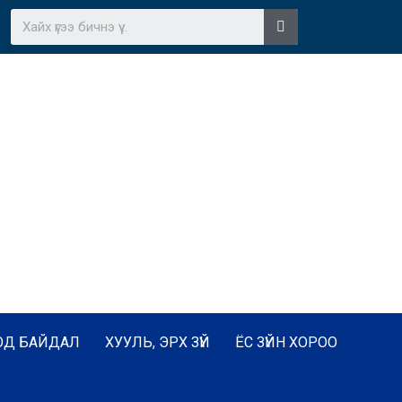
ОД БАЙДАЛ
ХУУЛЬ, ЭРХ ЗҮЙ
ЁС ЗҮЙН ХОРОО