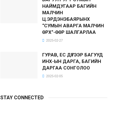
НАЙМДУГААР БАГИЙН
МАЛЧИН
Ц.ЭРДЭНЭБАЯРЫНХ
“СУМЫН АВАРГА МАЛЧИН
ӨРХ”-ӨӨР ШАЛГАРЛАА
2025-02-27
ГУРАВ, ЕС ДҮГЭЭР БАГУУД
ИНХ-ЫН ДАРГА, БАГИЙН
ДАРГАА СОНГОЛОО
2025-02-05
STAY CONNECTED