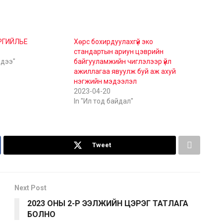
РГИЙЛЬЕ
Хөрс бохирдуулахгүй эко
стандартын ариун цэврийн
эдээ"
байгууламжийн чиглэлээр үйл
ажиллагаа явуулж буй аж ахуй
нэгжийн мэдээлэл
2023-04-20
In "Ил тод байдал"
Tweet
Next Post
2023 ОНЫ 2-Р ЭЭЛЖИЙН ЦЭРЭГ ТАТЛАГА
БОЛНО