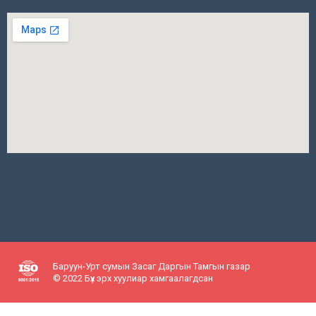
Баруун-Урт сумын Засаг Даргын Тамгын газар
© 2022 Бүх эрх хуулиар хамгаалагдсан