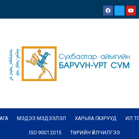
АГА
МЭДЭЭ МЭДЭЭЛЭЛ
ХАРЬЯА ГАЗРУУД
ИЛ Т
ISO 9001:2015
ТӨРИЙН ҮЙЛЧИЛГЭЭ