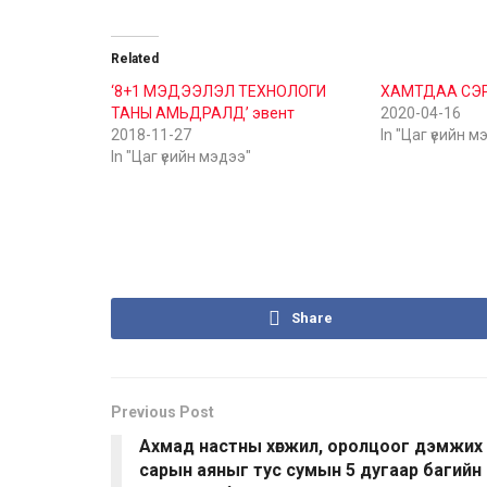
Related
‘8+1 МЭДЭЭЛЭЛ ТЕХНОЛОГИ
ХАМТДАА СЭ
ТАНЫ АМЬДРАЛД’ эвент
2020-04-16
2018-11-27
In "Цаг үеийн м
In "Цаг үеийн мэдээ"
Share
Previous Post
Ахмад настны хөгжил, оролцоог дэмжих
сарын аяныг тус сумын 5 дугаар багийн