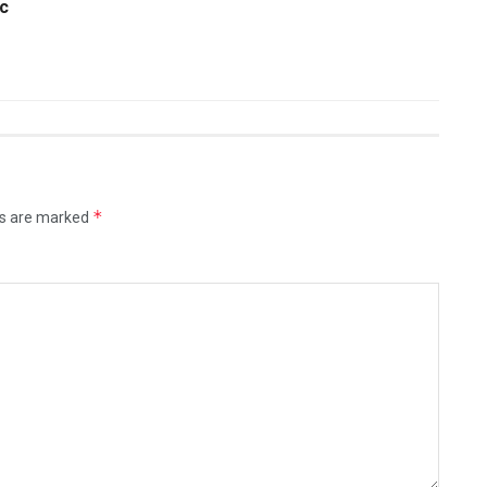
с
*
ds are marked