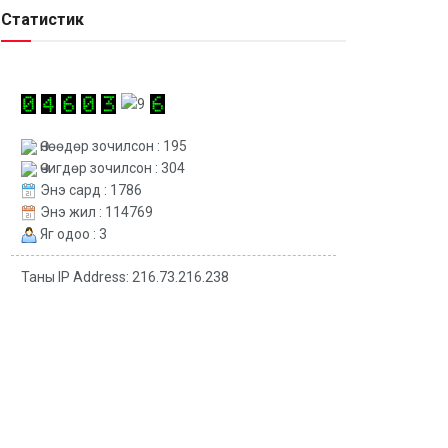
Статистик
Өнөөдөр зочилсон : 195
Өчигдөр зочилсон : 304
Энэ сард : 1786
Энэ жил : 114769
Яг одоо : 3
Таны IP Address: 216.73.216.238