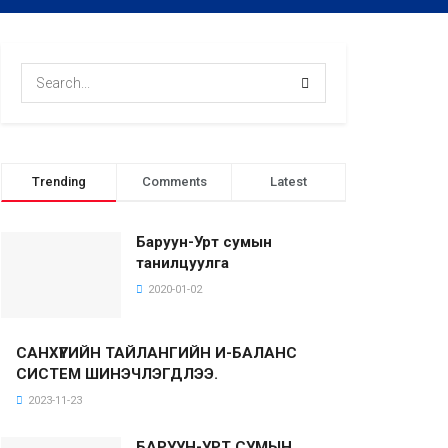
Trending
Comments
Latest
Баруун-Урт сумын
танилцуулга
2020-01-02
САНХҮҮГИЙН ТАЙЛАНГИЙН И-БАЛАНС
СИСТЕМ ШИНЭЧЛЭГДЛЭЭ.
2023-11-23
БАРУУН-УРТ СУМЫН