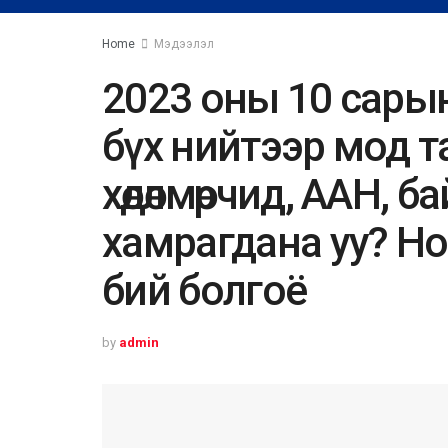
Home
Мэдээлэл
2023 оны 10 сарын
бүх нийтээр мод тар
хөдөлмөрчид, ААН, 
хамрагдана уу? Н
бий болгоё
by
admin